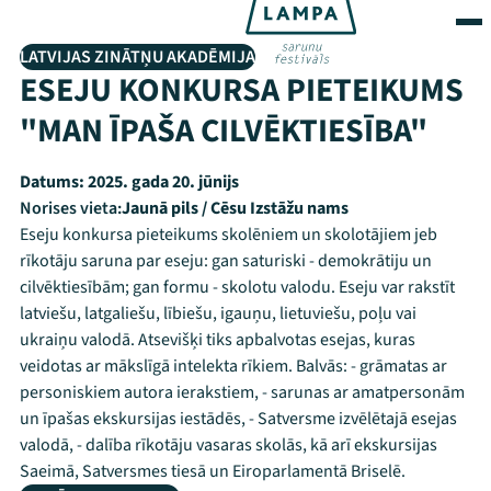
LATVIJAS ZINĀTŅU AKADĒMIJA
ESEJU KONKURSA PIETEIKUMS
"MAN ĪPAŠA CILVĒKTIESĪBA"
Datums:
2025. gada 20. jūnijs
Norises vieta:
Jaunā pils / Cēsu Izstāžu nams
Eseju konkursa pieteikums skolēniem un skolotājiem jeb
rīkotāju saruna par eseju: gan saturiski - demokrātiju un
cilvēktiesībām; gan formu - skolotu valodu. Eseju var rakstīt
latviešu, latgaliešu, lībiešu, igauņu, lietuviešu, poļu vai
ukraiņu valodā. Atsevišķi tiks apbalvotas esejas, kuras
veidotas ar mākslīgā intelekta rīkiem. Balvās: - grāmatas ar
personiskiem autora ierakstiem, - sarunas ar amatpersonām
un īpašas ekskursijas iestādēs, - Satversme izvēlētajā esejas
valodā, - dalība rīkotāju vasaras skolās, kā arī ekskursijas
Saeimā, Satversmes tiesā un Eiroparlamentā Briselē.