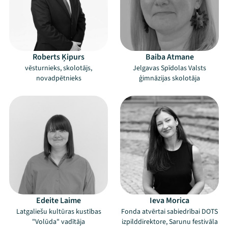
Roberts Ķipurs
Baiba Atmane
vēsturnieks, skolotājs,
Jelgavas Spīdolas Valsts
novadpētnieks
ģimnāzijas skolotāja
Edeite Laime
Ieva Morica
Latgaliešu kultūras kustības
Fonda atvērtai sabiedrībai DOTS
"Volūda" vadītāja
izpilddirektore, Sarunu festivāla