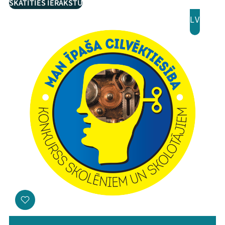
SKATĪTIES IERAKSTU
LV