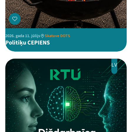
2026. gada 11. jūlijs
Skatuve DOTS
Politiķu CEPIENS
LV