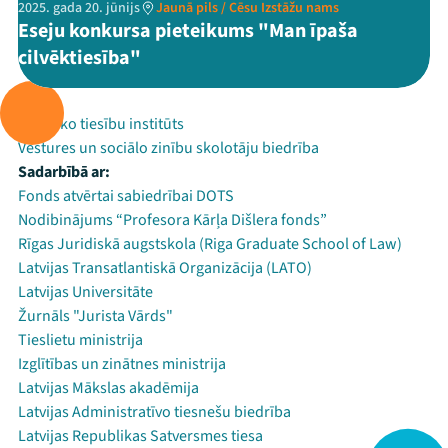
2025. gada 20. jūnijs
Jaunā pils / Cēsu Izstāžu nams
Eseju konkursa pieteikums "Man īpaša
cilvēktiesība"
Rīko:
Publisko tiesību institūts
Vēstures un sociālo zinību skolotāju biedrība
Sadarbībā ar:
Fonds atvērtai sabiedrībai DOTS
Nodibinājums “Profesora Kārļa Dišlera fonds”
Rīgas Juridiskā augstskola (Riga Graduate School of Law)
Latvijas Transatlantiskā Organizācija (LATO)
Latvijas Universitāte
Žurnāls "Jurista Vārds"
Tieslietu ministrija
Izglītības un zinātnes ministrija
Latvijas Mākslas akadēmija
Latvijas Administratīvo tiesnešu biedrība
Latvijas Republikas Satversmes tiesa