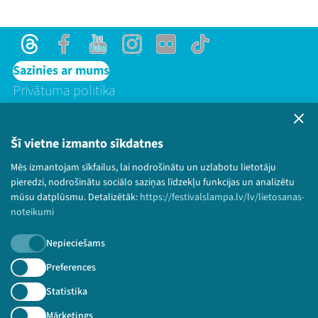
Threads
Facebook
Youtube
Instagram
Flick
TikTok
Sazinies ar mums
Privātuma politika
Lietošanas noteikumi un sīkdatņu politika
Bērnu aizsardzības politika
Šī vietne izmanto sīkdatnes
© 2026 Sarunu festivāls LAMPA Visas tiesības
paturētas.
Mēs izmantojam sīkfailus, lai nodrošinātu un uzlabotu lietotāju
pieredzi, nodrošinātu sociālo saziņas līdzekļu funkcijas un analizētu
mūsu datplūsmu. Detalizētāk:
https://festivalslampa.lv/lv/lietosanas-
noteikumi
Piesakies jaunumiem!
Nepieciešams
Preferences
Nepalaid garām aktuālāko informāciju!
Statistika
Mārketings