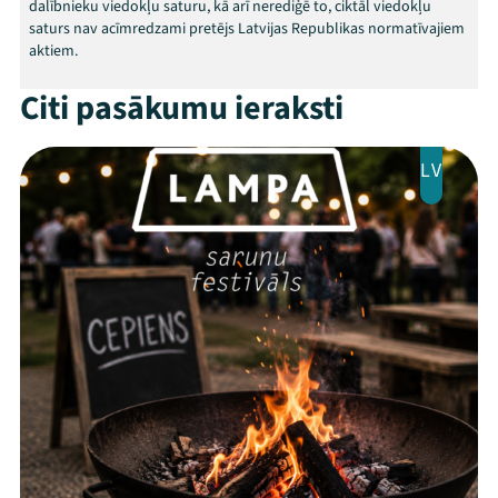
dalībnieku viedokļu saturu, kā arī nerediģē to, ciktāl viedokļu
saturs nav acīmredzami pretējs Latvijas Republikas normatīvajiem
aktiem.
Citi pasākumu ieraksti
LV