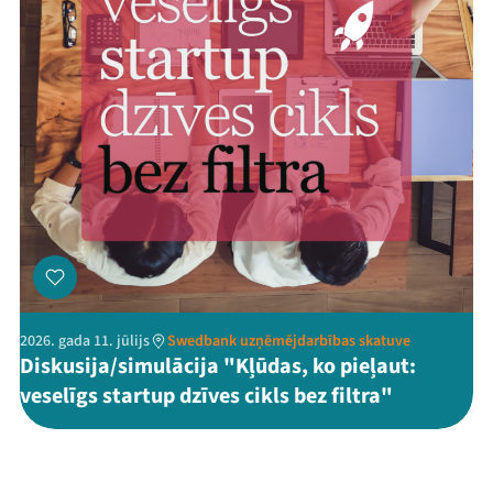
2026. gada 11. jūlijs
Swedbank uzņēmējdarbības skatuve
Diskusija/simulācija "Kļūdas, ko pieļaut:
veselīgs startup dzīves cikls bez filtra"