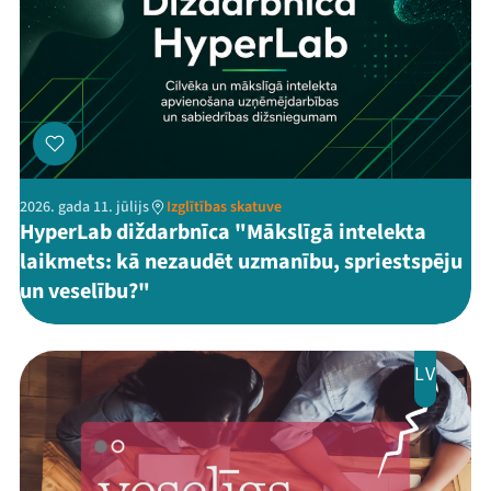
2026. gada 11. jūlijs
Izglītības skatuve
HyperLab diždarbnīca "Mākslīgā intelekta
laikmets: kā nezaudēt uzmanību, spriestspēju
un veselību?"
LV