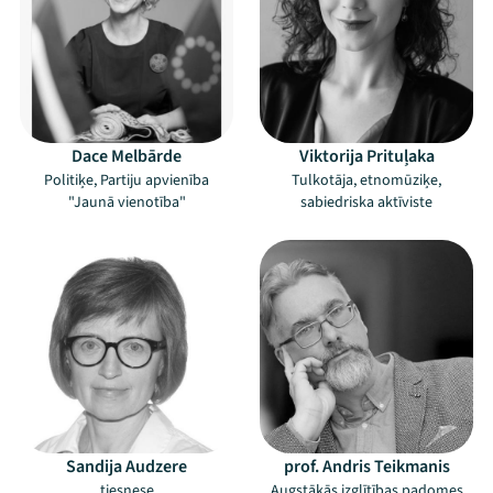
Mana programma
Festivāls
Dace Melbārde
Viktorija Prituļaka
Politiķe, Partiju apvienība
Tulkotāja, etnomūziķe,
Programma
"Jaunā vienotība"
sabiedriska aktīviste
Arhīvs
Viņi bija LAMPĀ 2026
Jaunumi
Ziedo
Veikals
Sandija Audzere
prof. Andris Teikmanis
Kontakti
tiesnese
Augstākās izglītības padomes