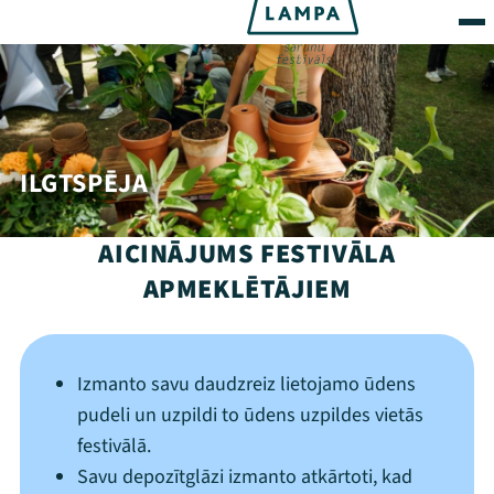
ILGTSPĒJA
AICINĀJUMS FESTIVĀLA
APMEKLĒTĀJIEM
Izmanto savu daudzreiz lietojamo ūdens
pudeli un uzpildi to ūdens uzpildes vietās
festivālā.
Savu depozītglāzi izmanto atkārtoti, kad