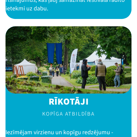
risinājumus, kas ļauj samazināt festivāla radīto
ietekmi uz dabu.
RĪKOTĀJI
KOPĪGA ATBILDĪBA
Iezīmējam virzienu un kopīgu redzējumu -