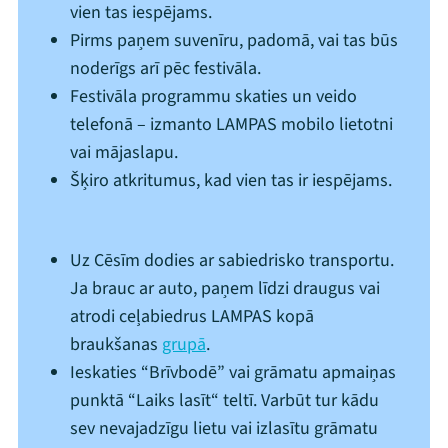
vien tas iespējams.
Pirms paņem suvenīru, padomā, vai tas būs
noderīgs arī pēc festivāla.
Festivāla programmu skaties un veido
telefonā – izmanto LAMPAS mobilo lietotni
vai mājaslapu.
Šķiro atkritumus, kad vien tas ir iespējams.
Uz Cēsīm dodies ar sabiedrisko transportu.
Ja brauc ar auto, paņem līdzi draugus vai
atrodi ceļabiedrus LAMPAS kopā
braukšanas
grupā
.
Ieskaties “Brīvbodē” vai grāmatu apmaiņas
punktā “Laiks lasīt“ teltī. Varbūt tur kādu
sev nevajadzīgu lietu vai izlasītu grāmatu