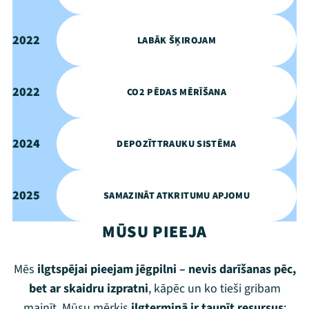
2022
LABĀK ŠĶIROJAM
2022
CO2 PĒDAS MĒRĪŠANA
2024
DEPOZĪTTRAUKU SISTĒMA
2025
SAMAZINĀT ATKRITUMU APJOMU
MŪSU PIEEJA
Mēs
ilgtspējai pieejam jēgpilni – nevis darīšanas pēc,
bet ar skaidru izpratni
, kāpēc un ko tieši gribam
mainīt. Mūsu mērķis
ilgtermiņā ir taupīt resursus
: