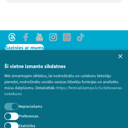
Threads
Facebook
Youtube
Instagram
Flick
TikTok
Sazinies ar mums
Privātuma politika
Lietošanas noteikumi un sīkdatņu politika
Šī vietne izmanto sīkdatnes
Bērnu aizsardzības politika
Mēs izmantojam sīkfailus, lai nodrošinātu un uzlabotu lietotāju
© 2026 Sarunu festivāls LAMPA Visas tiesības
pieredzi, nodrošinātu sociālo saziņas līdzekļu funkcijas un analizētu
paturētas.
mūsu datplūsmu. Detalizētāk:
https://festivalslampa.lv/lv/lietosanas-
noteikumi
Nepieciešams
Piesakies jaunumiem!
Preferences
Statistika
Nepalaid garām aktuālāko informāciju!