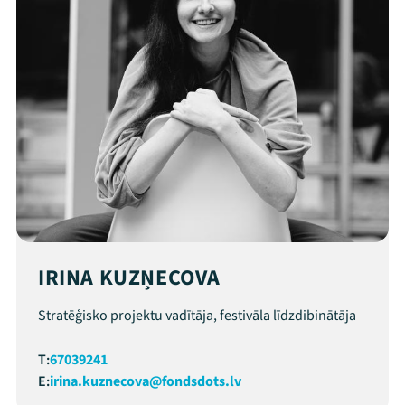
IRINA KUZŅECOVA
Stratēģisko projektu vadītāja, festivāla līdzdibinātāja
T:
67039241
E:
irina.kuznecova@fondsdots.lv