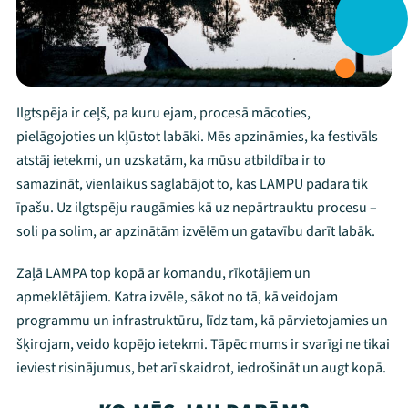
Ilgtspēja ir ceļš, pa kuru ejam, procesā mācoties,
pielāgojoties un kļūstot labāki. Mēs apzināmies, ka festivāls
atstāj ietekmi, un uzskatām, ka mūsu atbildība ir to
samazināt, vienlaikus saglabājot to, kas LAMPU padara tik
īpašu. Uz ilgtspēju raugāmies kā uz nepārtrauktu procesu –
soli pa solim, ar apzinātām izvēlēm un gatavību darīt labāk.
Zaļā LAMPA top kopā ar komandu, rīkotājiem un
apmeklētājiem. Katra izvēle, sākot no tā, kā veidojam
programmu un infrastruktūru, līdz tam, kā pārvietojamies un
šķirojam, veido kopējo ietekmi. Tāpēc mums ir svarīgi ne tikai
ieviest risinājumus, bet arī skaidrot, iedrošināt un augt kopā.