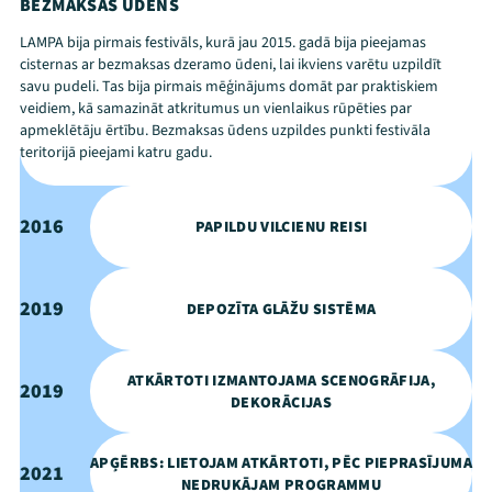
BEZMAKSAS ŪDENS
LAMPA bija pirmais festivāls, kurā jau 2015. gadā bija pieejamas
cisternas ar bezmaksas dzeramo ūdeni, lai ikviens varētu uzpildīt
savu pudeli. Tas bija pirmais mēģinājums domāt par praktiskiem
veidiem, kā samazināt atkritumus un vienlaikus rūpēties par
apmeklētāju ērtību. Bezmaksas ūdens uzpildes punkti festivāla
teritorijā pieejami katru gadu.
2016
PAPILDU VILCIENU REISI
2019
DEPOZĪTA GLĀŽU SISTĒMA
ATKĀRTOTI IZMANTOJAMA SCENOGRĀFIJA,
2019
DEKORĀCIJAS
APĢĒRBS: LIETOJAM ATKĀRTOTI, PĒC PIEPRASĪJUMA
2021
NEDRUKĀJAM PROGRAMMU