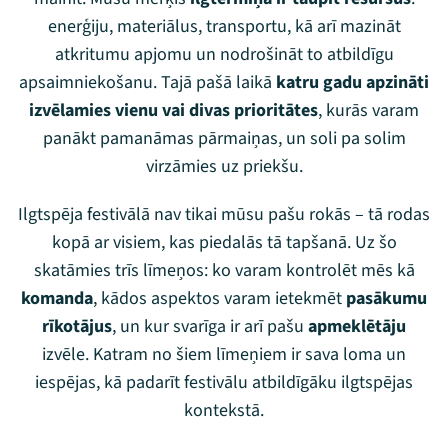
enerģiju, materiālus, transportu, kā arī mazināt
atkritumu apjomu un nodrošināt to atbildīgu
Mana programma
apsaimniekošanu. Tajā pašā laikā
katru gadu apzināti
izvēlamies vienu vai divas prioritātes
, kurās varam
Festivāls
panākt pamanāmas pārmaiņas, un soli pa solim
virzāmies uz priekšu.
Programma
Ilgtspēja festivālā nav tikai mūsu pašu rokās – tā rodas
Arhīvs
kopā ar visiem, kas piedalās tā tapšanā. Uz šo
skatāmies trīs līmeņos: ko varam kontrolēt mēs kā
Viņi bija LAMPĀ 2026
komanda
, kādos aspektos varam ietekmēt
pasākumu
Jaunumi
rīkotājus
, un kur svarīga ir arī pašu
apmeklētāju
izvēle. Katram no šiem līmeņiem ir sava loma un
Ziedo
iespējas, kā padarīt festivālu atbildīgāku ilgtspējas
kontekstā.
Veikals