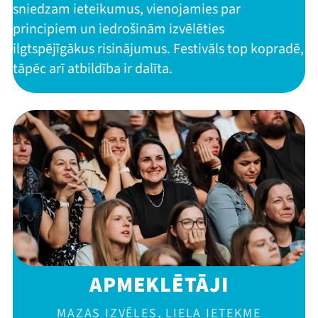
sniedzam ieteikumus, vienojamies par
principiem un iedrošinām izvēlēties
ilgtspējīgākus risinājumus. Festivāls top kopradē,
tāpēc arī atbildība ir dalīta.
APMEKLĒTĀJI
MAZAS IZVĒLES, LIELA IETEKME