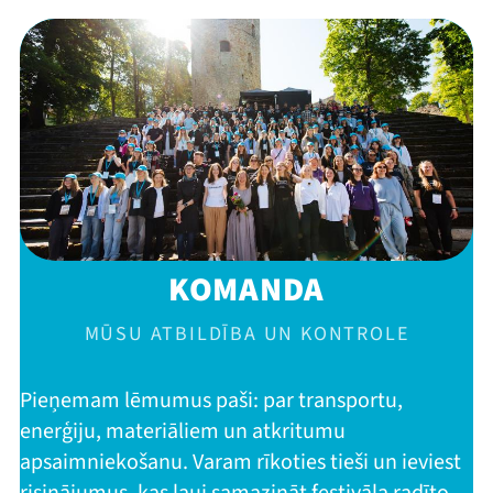
Kontakti
Threads
Facebook
Youtube
X
Instagram
Flick
TikTok
KOMANDA
MŪSU ATBILDĪBA UN KONTROLE
Pieņemam lēmumus paši: par transportu,
enerģiju, materiāliem un atkritumu
apsaimniekošanu. Varam rīkoties tieši un ieviest