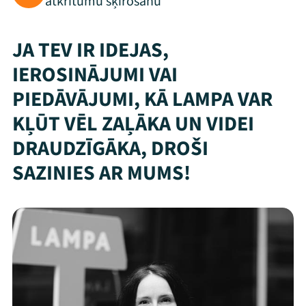
atkritumu šķirošanu
JA TEV IR IDEJAS,
IEROSINĀJUMI VAI
PIEDĀVĀJUMI, KĀ LAMPA VAR
KĻŪT VĒL ZAĻĀKA UN VIDEI
DRAUDZĪGĀKA, DROŠI
SAZINIES AR MUMS!