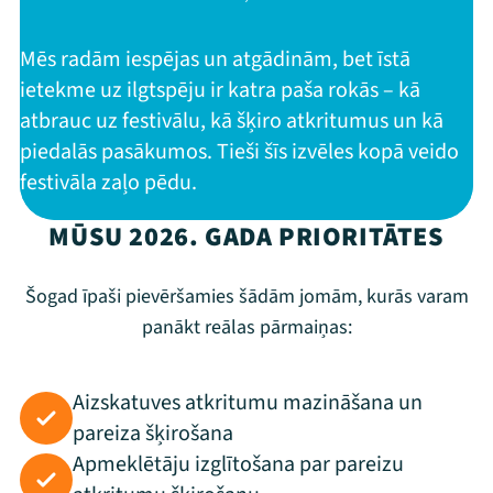
Mēs radām iespējas un atgādinām, bet īstā
ietekme uz ilgtspēju ir katra paša rokās – kā
atbrauc uz festivālu, kā šķiro atkritumus un kā
piedalās pasākumos. Tieši šīs izvēles kopā veido
festivāla zaļo pēdu.
MŪSU 2026. GADA PRIORITĀTES
Šogad īpaši pievēršamies šādām jomām, kurās varam
panākt reālas pārmaiņas:
Aizskatuves atkritumu mazināšana un
pareiza šķirošana
Apmeklētāju izglītošana par pareizu