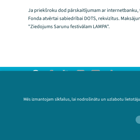
Ja priekšroku dod pārskaitījumam ar internetbanku, te 
Fonda atvērtai sabiedrībai DOTS, rekvizītus. Maksāj
"Ziedojums Sarunu festivālam LAMPA".
Threads
Facebook
Youtube
Instagram
Flick
TikTok
Sazinies ar mums
Privātuma politika
Mēs izmantojam sīkfailus, lai nodrošinātu un uzlabotu lietotāj
Lietošanas noteikumi un sīkdatņu politika
Bērnu aizsardzības politika
© 2026 Sarunu festivāls LAMPA Visas tiesības 