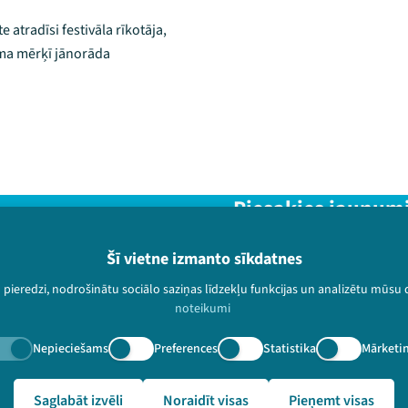
atradīsi festivāla rīkotāja,
uma mērķī jānorāda
Piesakies jaunum
Nepalaid garām aktuālāko in
Šī vietne izmanto sīkdatnes
u pieredzi, nodrošinātu sociālo saziņas līdzekļu funkcijas un analizētu mūsu
noteikumi
Nepieciešams
Preferences
Statistika
Mārketi
paturētas.
🔗 https://festivalslampa.lv/lv/ziedot
Saglabāt izvēli
Noraidīt visas
Pieņemt visas