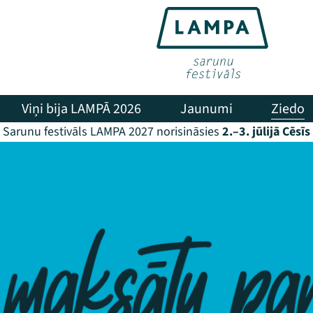
Viņi bija LAMPĀ 2026
Jaunumi
Ziedo
Sarunu festivāls LAMPA 2027 norisināsies
2.–3. jūlijā Cēsīs