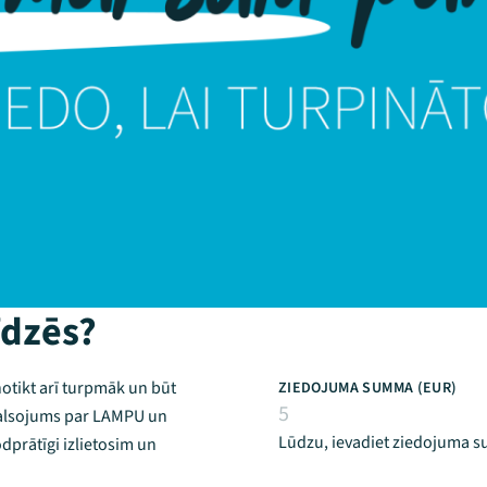
īdzēs?
otikt arī turpmāk un būt
ZIEDOJUMA SUMMA (EUR)
 balsojums par LAMPU un
Lūdzu, ievadiet ziedojuma 
odprātīgi izlietosim un