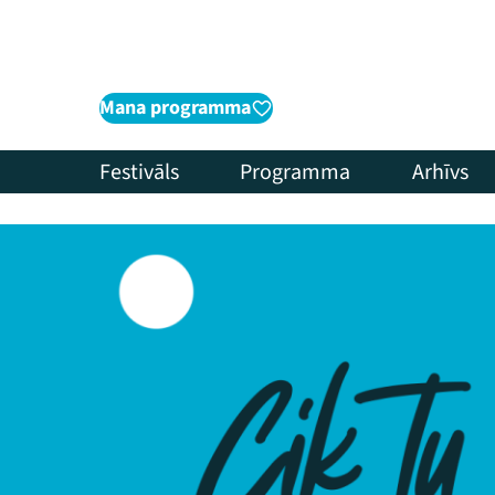
Mana programma
Festivāls
Programma
Arhīvs