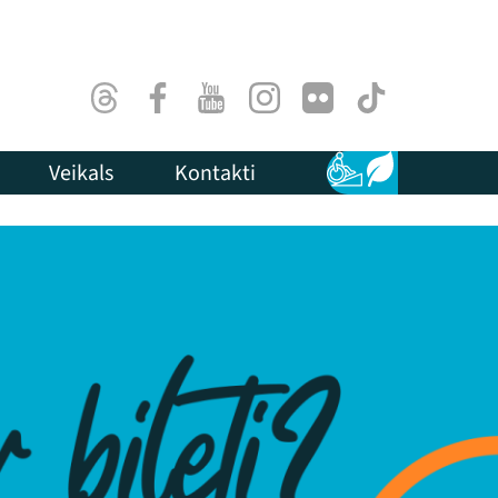
Threads
Facebook
Youtube
Instagram
Flick
TikTok
Veikals
Kontakti
Pieejamība
Ilgtspēja