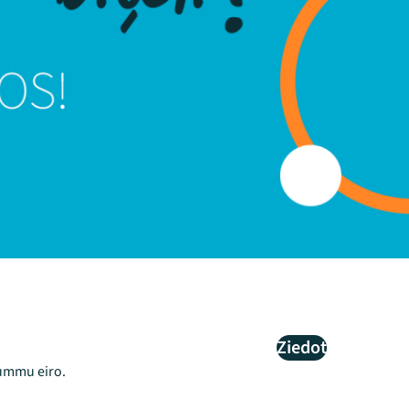
Ziedot
summu eiro.