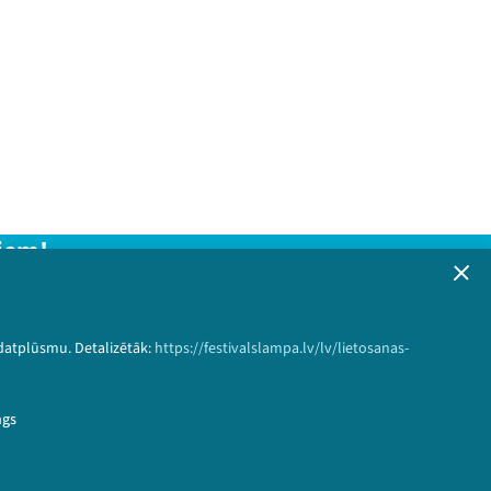
iem!
formāciju!
 datplūsmu. Detalizētāk:
https://festivalslampa.lv/lv/lietosanas-
Pieteikties
ngs