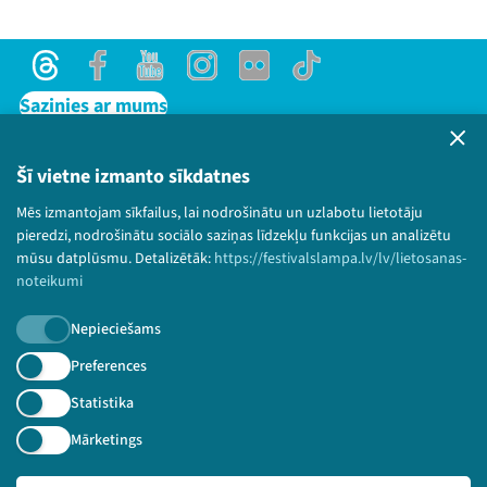
Threads
Facebook
Youtube
Instagram
Flick
TikTok
Sazinies ar mums
Privātuma politika
Lietošanas noteikumi un sīkdatņu politika
Šī vietne izmanto sīkdatnes
Bērnu aizsardzības politika
Mēs izmantojam sīkfailus, lai nodrošinātu un uzlabotu lietotāju
Threads
Facebook
Youtube
X
Instagram
Flick
TikTok
© 2026 Sarunu festivāls LAMPA Visas tiesības
pieredzi, nodrošinātu sociālo saziņas līdzekļu funkcijas un analizētu
paturētas.
mūsu datplūsmu. Detalizētāk:
https://festivalslampa.lv/lv/lietosanas-
noteikumi
Nepieciešams
Piesakies jaunumiem!
Preferences
Statistika
Nepalaid garām aktuālāko informāciju!
Mārketings