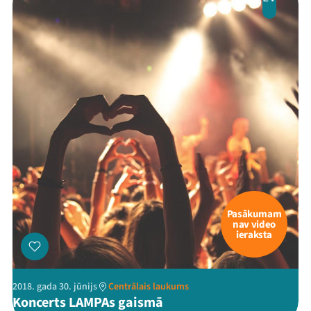
Pasākumam
nav video
ieraksta
2018. gada 30. jūnijs
Centrālais laukums
Koncerts LAMPAs gaismā