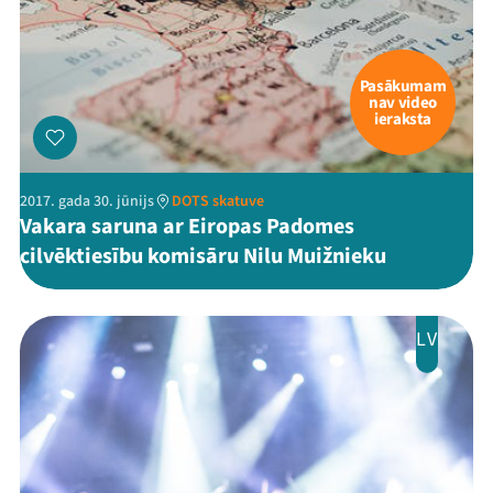
Pasākumam
nav video
ieraksta
2017. gada 30. jūnijs
DOTS skatuve
Vakara saruna ar Eiropas Padomes
cilvēktiesību komisāru Nilu Muižnieku
LV