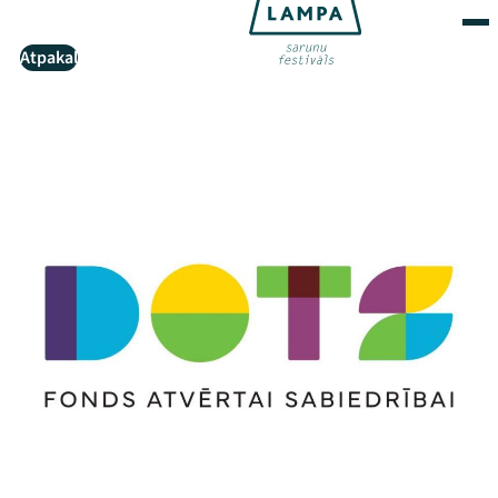
Atpakaļ