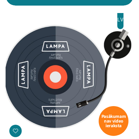
LV
Pasākumam
nav video
ieraksta