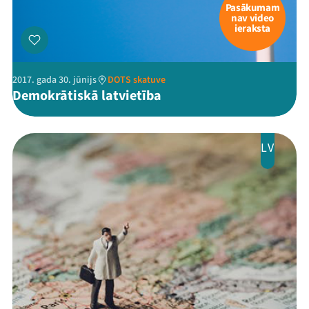
Pasākumam
nav video
ieraksta
2017. gada 30. jūnijs
DOTS skatuve
Demokrātiskā latvietība
LV