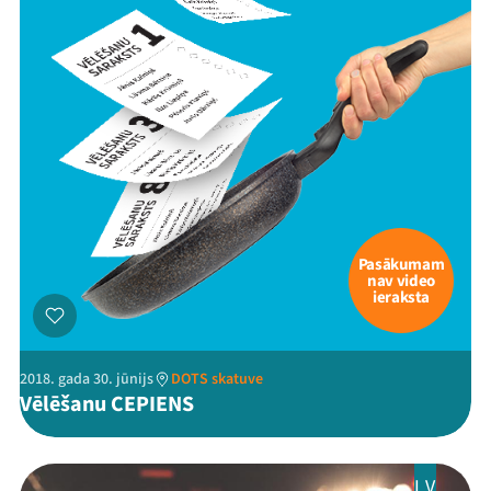
Pasākumam
nav video
ieraksta
2018. gada 30. jūnijs
DOTS skatuve
Vēlēšanu CEPIENS
LV