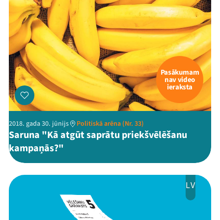
Pasākumam
nav video
ieraksta
2018. gada 30. jūnijs
Politiskā arēna (Nr. 33)
Saruna "Kā atgūt saprātu priekšvēlēšanu
kampaņās?"
LV