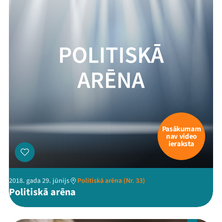
Pasākumam
nav video
ieraksta
2018. gada 29. jūnijs
Politiskā arēna (Nr. 33)
Politiskā arēna