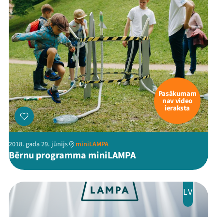
Pasākumam
nav video
ieraksta
2018. gada 29. jūnijs
miniLAMPA
Bērnu programma miniLAMPA
LV