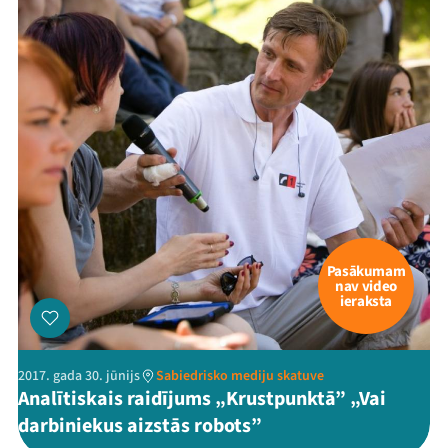
Pasākumam
nav video
ieraksta
2017. gada 30. jūnijs
Sabiedrisko mediju skatuve
Analītiskais raidījums „Krustpunktā” „Vai
darbiniekus aizstās robots”