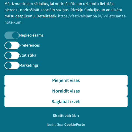
Mēs izmantojam sīkfailus, lai nodrošinātu un uzlabotu lietotāju
pieredzi, nodrošinātu sociālo saziņas līdzekļu funkcijas un analizētu
mūsu datplūsmu. Detalizētāk:
https://festivalslampa.lv/lv/lietosanas-
Pasākumam
nav video
noteikumi
ieraksta
Nepieciešams
Preferences
2019. gada 28. jūnijs
miniLAMPA
Bērnu programma miniLAMPA
Statistika
Mārketings
LV
Pieņemt visas
Noraidīt visas
Saglabāt izvēli
Skatīt vairāk
→
CookieForte
Nodrošina