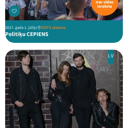
nav video
ieraksta
2017. gada 1. jūlijs
DOTS skatuve
Politiķu CEPIENS
Mana programma
LV
Festivāls
Programma
Arhīvs
Viņi bija LAMPĀ 2026
Jaunumi