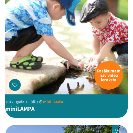
Pasākumam
nav video
ieraksta
2017. gada 1. jūlijs
miniLAMPA
miniLAMPA
LV