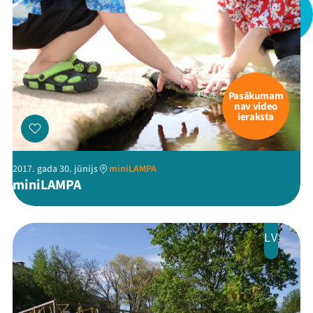
Pasākumam
nav video
ieraksta
2017. gada 30. jūnijs
miniLAMPA
miniLAMPA
LV