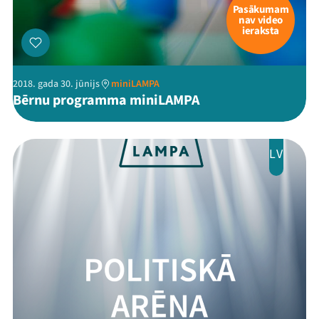
Pasākumam
nav video
ieraksta
2018. gada 30. jūnijs
miniLAMPA
Bērnu programma miniLAMPA
LV