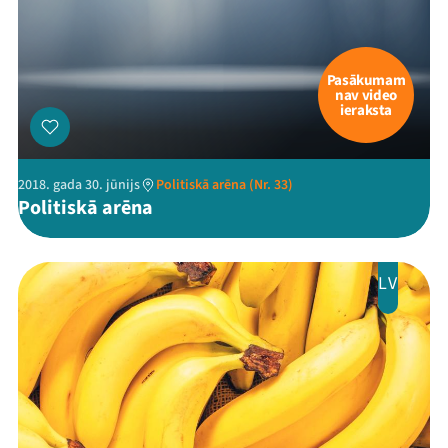
Pasākumam
nav video
ieraksta
2018. gada 30. jūnijs
Politiskā arēna (Nr. 33)
Politiskā arēna
LV