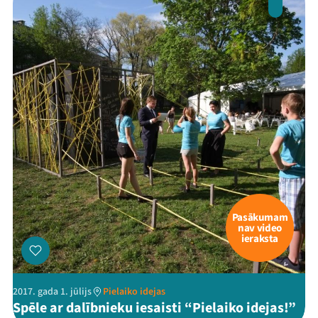
Pasākumam
nav video
ieraksta
2017. gada 1. jūlijs
Pielaiko idejas
Spēle ar dalībnieku iesaisti “Pielaiko idejas!”