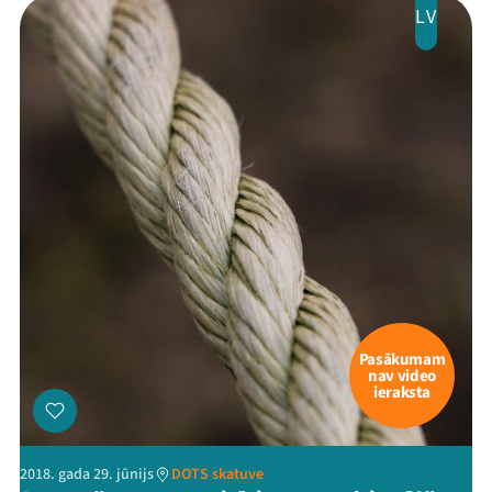
LV
Pasākumam
nav video
ieraksta
2018. gada 29. jūnijs
DOTS skatuve