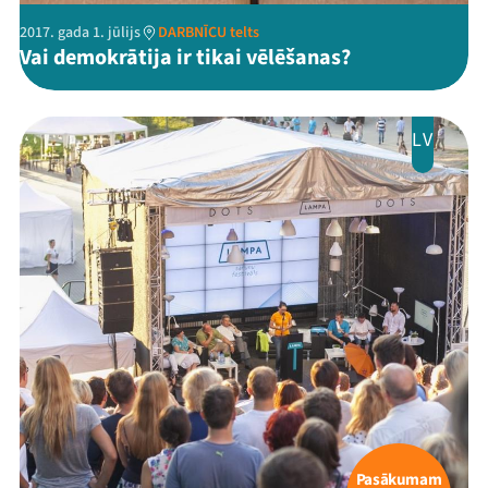
2017. gada 1. jūlijs
DARBNĪCU telts
Vai demokrātija ir tikai vēlēšanas?
LV
Pasākumam