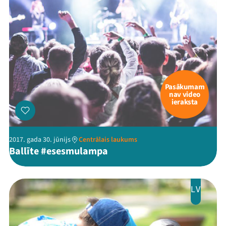
Pasākumam
nav video
ieraksta
2017. gada 30. jūnijs
Centrālais laukums
Ballīte #esesmulampa
LV