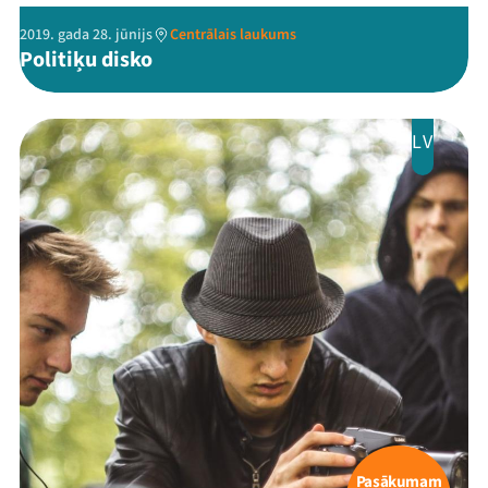
2019. gada 28. jūnijs
Centrālais laukums
Politiķu disko
LV
Pasākumam