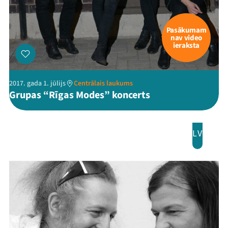
Ziedo
Pasākumam
Veikals
nav video
ieraksta
Kontakti
2017. gada 1. jūlijs
Centrālais laukums
Grupas “Rīgas Modes” koncerts
LV
Threads
Facebook
Youtube
X
Instagram
Flick
TikTok