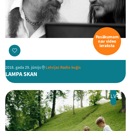
Pasākumam
nav video
ieraksta
2018. gada 29. jūnijs
Latvijas Radio kuģis
LAMPA SKAN
LV