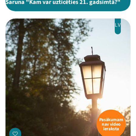
Saruna "Kam var uzticēties 21. gadsimtā?"
LV
Pasākumam
nav video
ieraksta