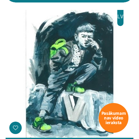
LV
Pasākumam
nav video
ieraksta