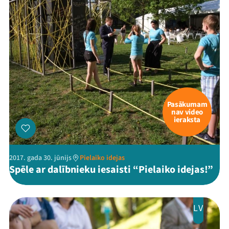
Pasākumam
nav video
ieraksta
2017. gada 30. jūnijs
Pielaiko idejas
Spēle ar dalībnieku iesaisti “Pielaiko idejas!”
LV