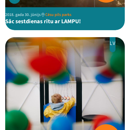
2018. gada 30. jūnijs
Cēsu pils parks
Sāc sestdienas rītu ar LAMPU!
LV