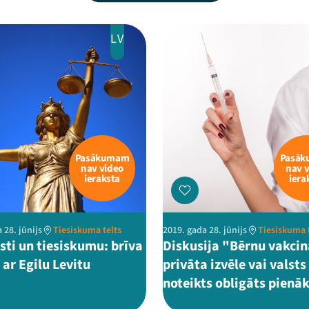
LV
Pasākumam
Pasā
nav video
nav 
ieraksta
iera
 28. jūnijs
Tiesiskuma telts
2019. gada 28. jūnijs
Tiesiskuma 
sti un tiesiskumu: brīva
Diskusija "Bērnu vakcin
 ar Egilu Levitu
privāta izvēle vai valsts
noteikts obligāts pien