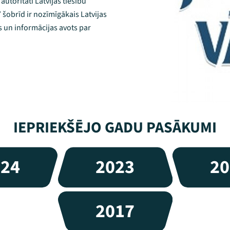
autoritāti Latvijas tiesību
” šobrīd ir nozīmīgākais Latvijas
s un informācijas avots par
IEPRIEKŠĒJO GADU PASĀKUMI
024
2023
20
2017