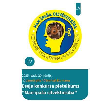
LV
2025. gada 20. jūnijs
Jaunā pils / Cēsu Izstāžu nams
Eseju konkursa pieteikums
"Man īpaša cilvēktiesība"