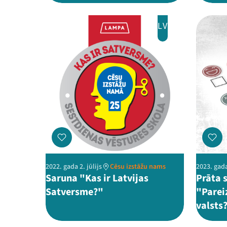
LV
2022. gada 2. jūlijs
Cēsu izstāžu nams
2023. gada
Saruna "Kas ir Latvijas
Prāta 
Satversme?"
"Pareiz
valsts