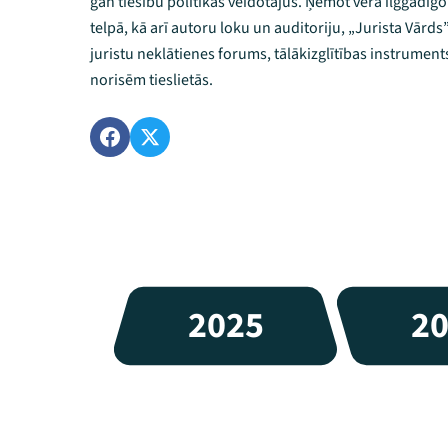
gan tiesību politikas veidotājus. Ņemot vērā ilggadīgo 
telpā, kā arī autoru loku un auditoriju, „Jurista Vārds
juristu neklātienes forums, tālākizglītības instrument
norisēm tieslietās.
2025
2