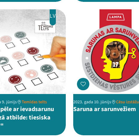
LV
 9. jūnijs
Temīdas telts
2023. gada 10. jūnijs
Cēsu izstāž
spēle ar ievadsarunu
Saruna ar sarunvežiem
ā atbilde: tiesiska
?"