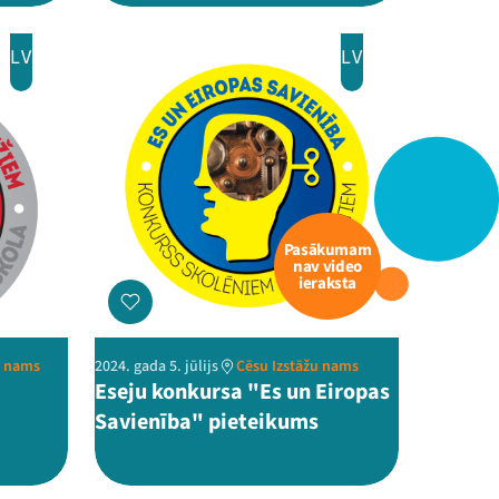
LV
LV
Pasākumam
nav video
ieraksta
u nams
2024. gada 5. jūlijs
Cēsu Izstāžu nams
Eseju konkursa "Es un Eiropas
Savienība" pieteikums