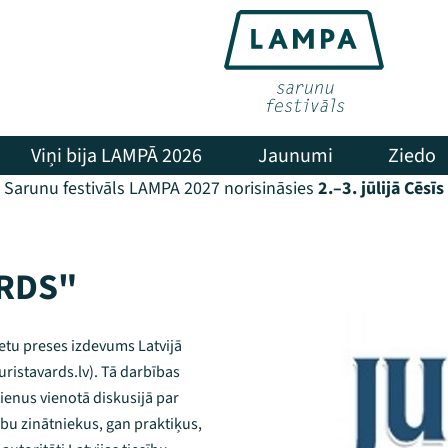
Viņi bija LAMPĀ 2026
Jaunumi
Ziedo
Sarunu festivāls LAMPA 2027 norisināsies
2.–3. jūlijā Cēsīs
ĀRDS"
lietu preses izdevums Latvijā
uristavards.lv). Tā darbības
ienus vienotā diskusijā par
ību zinātniekus, gan praktiķus,