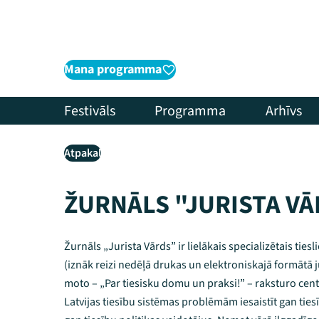
Mana programma
Festivāls
Programma
Arhīvs
Atpakaļ
ŽURNĀLS "JURISTA V
Žurnāls „Jurista Vārds” ir lielākais specializētais ties
(iznāk reizi nedēļā drukas un elektroniskajā formātā j
moto – „Par tiesisku domu un praksi!” – raksturo cent
Latvijas tiesību sistēmas problēmām iesaistīt gan ties