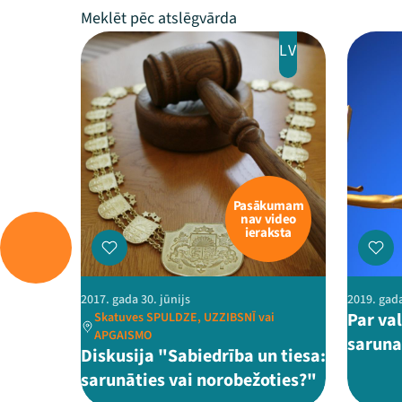
LV
Pasākumam
nav video
ieraksta
2017. gada 30. jūnijs
2019. gada
Par val
Skatuves SPULDZE, UZZIBSNĪ vai
APGAISMO
saruna
Diskusija "Sabiedrība un tiesa:
sarunāties vai norobežoties?"