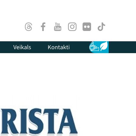
Threads
Facebook
Youtube
Instagram
Flick
TikTok
Veikals
Kontakti
Pieejamība
Ilgtspēja