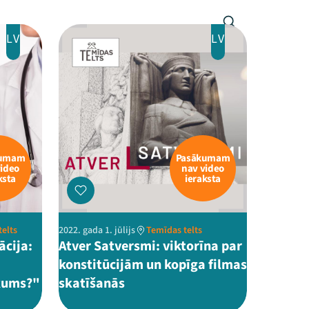
LV
LV
kumam
Pasākumam
video
nav video
ksta
ieraksta
telts
2022. gada 1. jūlijs
Temīdas telts
ācija:
Atver Satversmi: viktorīna par
konstitūcijām un kopīga filmas
ākums?"
skatīšanās