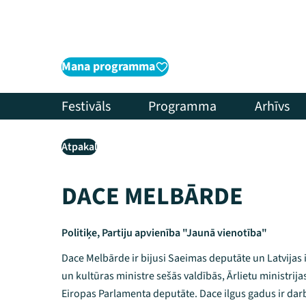
Mana programma
Festivāls
Programma
Arhīvs
Atpakaļ
DACE MELBĀRDE
Politiķe, Partiju apvienība "Jaunā vienotība"
Dace Melbārde ir bijusi Saeimas deputāte un Latvijas i
un kultūras ministre sešās valdībās, Ārlietu ministri
Eiropas Parlamenta deputāte. Dace ilgus gadus ir darb