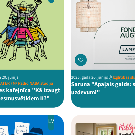
 20. jūnijs
2025. gada 20. jūnijs
Izglītības s
Saruna "Apaļais galds: 
ATER FM/ Radio NABA studija
es kafejnīca "Kā izaugt
uzdevumi"
iesmusvētkiem II?"
LV