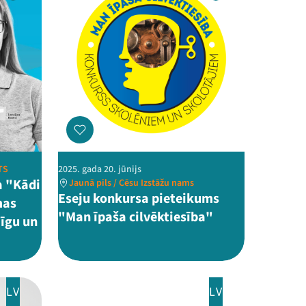
TS
2025. gada 20. jūnijs
a "Kādi
Jaunā pils / Cēsu Izstāžu nams
Eseju konkursa pieteikums
mas
"Man īpaša cilvēktiesība"
mīgu un
LV
LV