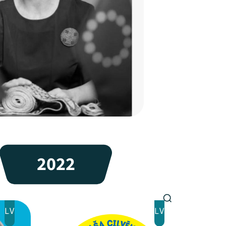
2022
LV
LV