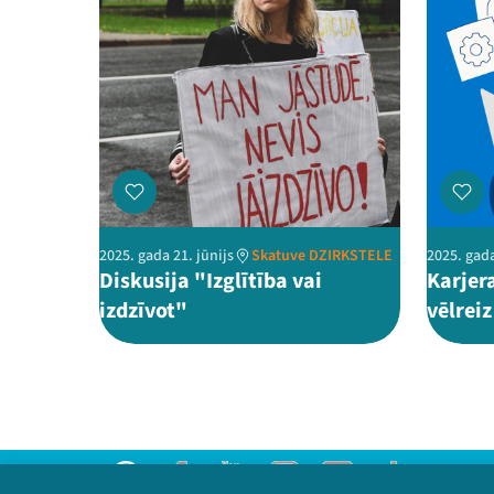
2025. gada 21. jūnijs
Skatuve DZIRKSTELE
2025. gada
Diskusija "Izglītība vai
Karjer
izdzīvot"
vēlrei
Threads
Facebook
Youtube
Instagram
Flick
TikTok