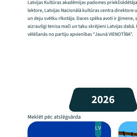
Latvijas Kultūras akadēmijas padomes priekšsēdētāja,
lektore, Latvijas Nacionālā kultūras centra direktore 
un deju svētku rīkotāja. Daces spēka avoti ir ģimene,
aizrautīgi tenisa mači un taku skrējieni Latvijas dabā
vēlēšanās no partiju apvienības “Jaunā VIENOTĪBA”.
2026
LV