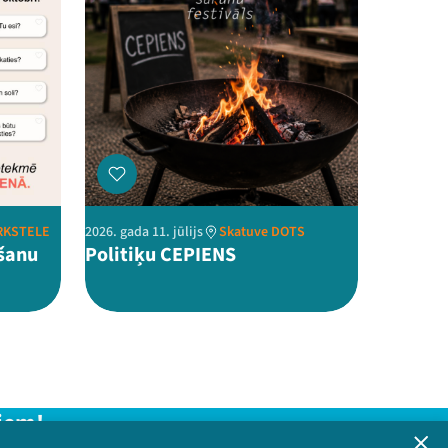
IRKSTELE
2026. gada 11. jūlijs
Skatuve DOTS
ēšanu
Politiķu CEPIENS
iem!