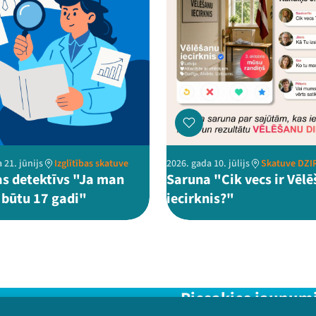
 21. jūnijs
Izglītības skatuve
2026. gada 10. jūlijs
Skatuve DZ
as detektīvs "Ja man
Saruna "Cik vecs ir Vēl
z būtu 17 gadi"
iecirknis?"
Piesakies jaunum