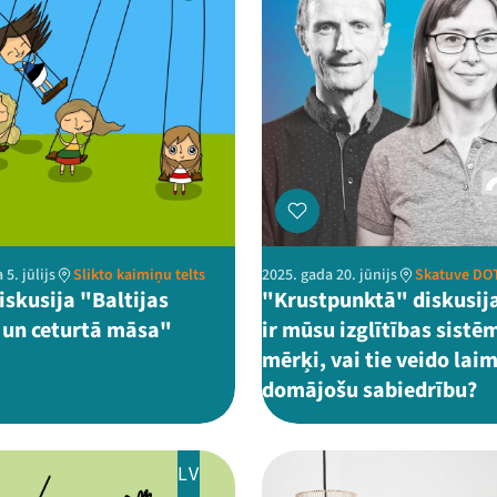
 5. jūlijs
Slikto kaimiņu telts
2025. gada 20. jūnijs
Skatuve DO
iskusija "Baltijas
"Krustpunktā" diskusij
s un ceturtā māsa"
ir mūsu izglītības sistē
mērķi, vai tie veido lai
domājošu sabiedrību?
LV