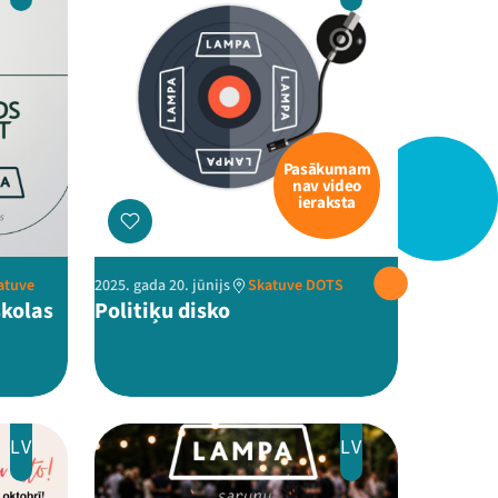
Pasākumam
nav video
ieraksta
katuve
2025. gada 20. jūnijs
Skatuve DOTS
skolas
Politiķu disko
LV
LV