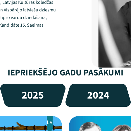
 Latvijas Kultūras koledžas
un Vispārējo latviešu dziesmu
 stipro vārdu dziedāšana,
. Kandidāte 15. Saeimas
IEPRIEKŠĒJO GADU PASĀKUMI
2025
2024
LV