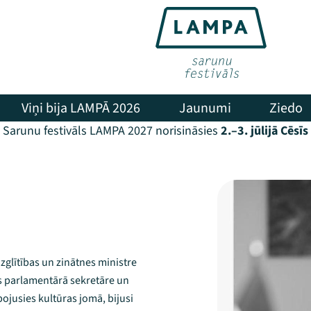
Viņi bija LAMPĀ 2026
Jaunumi
Ziedo
Sarunu festivāls LAMPA 2027 norisināsies
2.–3. jūlijā Cēsīs
zglītības un zinātnes ministre
jas parlamentārā sekretāre un
ojusies kultūras jomā, bijusi