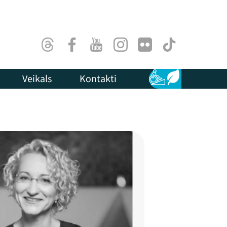
Threads
Facebook
Youtube
Instagram
Flick
TikTok
Veikals
Kontakti
Pieejamība
Ilgtspēja