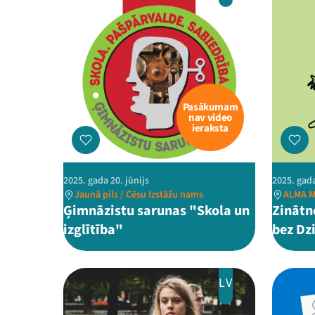
Pasākumam
nav video
ieraksta
2025. gada 20. jūnijs
2025. gada
Jaunā pils / Cēsu Izstāžu nams
ALMA M
Ģimnāzistu sarunas "Skola un
Zinātn
izglītība"
bez Dz
LV