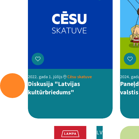
2022. gada 1. jūlijs
Cēsu skatuve
2024. gada
Diskusija "Latvijas
Paneļd
kultūrbriedums"
valsti
LV