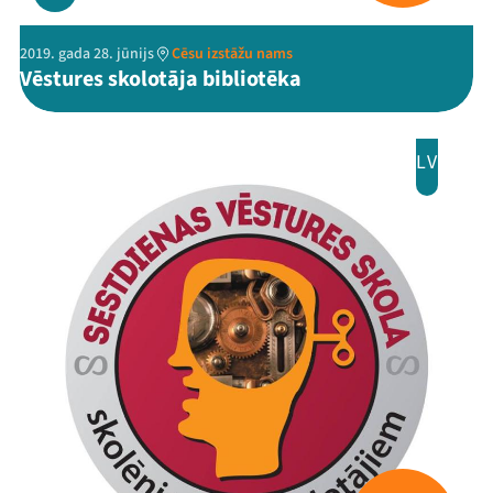
2019. gada 28. jūnijs
Cēsu izstāžu nams
Vēstures skolotāja bibliotēka
LV