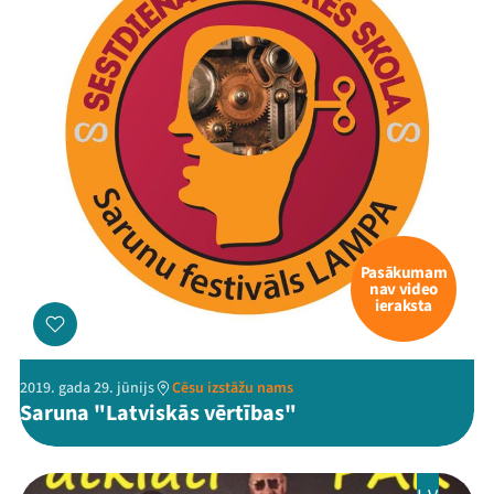
Pasākumam
nav video
ieraksta
2019. gada 29. jūnijs
Cēsu izstāžu nams
Saruna "Latviskās vērtības"