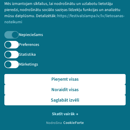
Mēs izmantojam sīkfailus, lai nodrošinātu un uzlabotu lietotāju
pieredzi, nodrošinātu sociālo saziņas līdzekļu funkcijas un analizētu
mūsu datplūsmu. Detalizētāk:
https://festivalslampa.lv/lv/lietosanas-
noteikumi
Nepieciešams
Preferences
Statistika
Mārketings
Pieņemt visas
Pasākumam
nav video
Noraidīt visas
ieraksta
Saglabāt izvēli
2021. gada 20. augusts
Izstāžu nams
Skatīt vairāk
→
Vēstures skolas atklāšana
CookieForte
Nodrošina