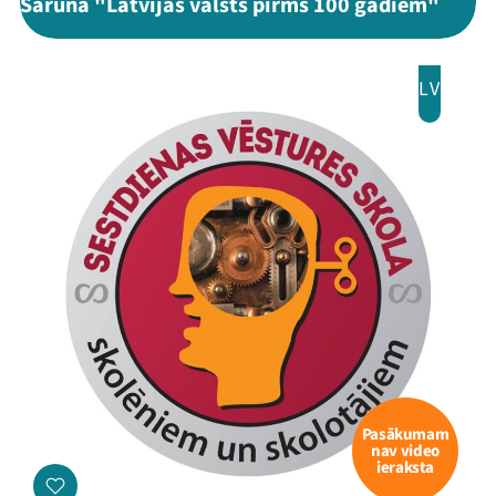
Saruna "Latvijas valsts pirms 100 gadiem"
LV
Pasākumam
nav video
ieraksta