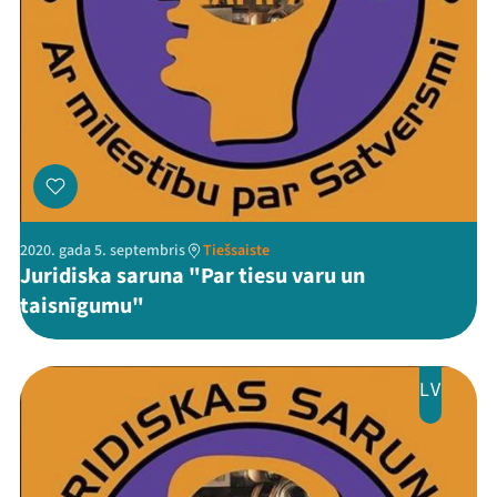
2020. gada 5. septembris
Tiešsaiste
Juridiska saruna "Par tiesu varu un
taisnīgumu"
LV