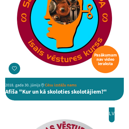
Pasākumam
nav video
ieraksta
2018. gada 30. jūnijs
Cēsu izstāžu nams
Afiša "Kur un kā skoloties skolotājiem?"
LV