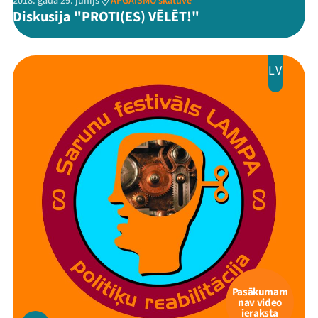
2018. gada 29. jūnijs
APGAISMO skatuve
Diskusija "PROTI(ES) VĒLĒT!"
LV
Pasākumam
nav video
ieraksta