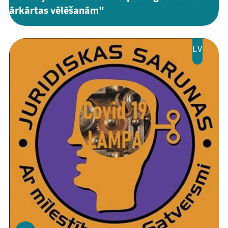
ārkārtas vēlēšanām"
LV