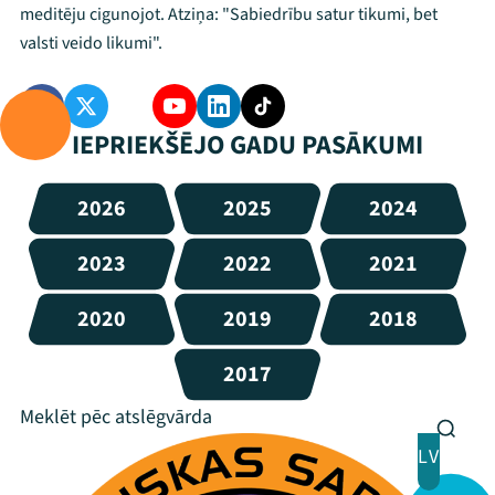
meditēju cigunojot. Atziņa: "Sabiedrību satur tikumi, bet
valsti veido likumi".
IEPRIEKŠĒJO GADU PASĀKUMI
2026
2025
2024
2023
2022
2021
2020
2019
2018
2017
LV