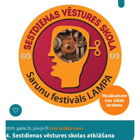
Pasākumam
nav video
ieraksta
2019. gada 29. jūnijs
Cēsu izstāžu nams
4. Sestdienas vēstures skolas atklāšana