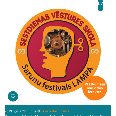
LV
Pasākumam
nav video
ieraksta
2019. gada 28. jūnijs
Cēsu izstāžu nams