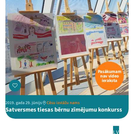
Pasākumam
nav video
ieraksta
2019. gada 29. jūnijs
Cēsu izstāžu nams
Satversmes tiesas bērnu zīmējumu konkurss
LV