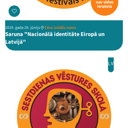
nav video
ieraksta
2019. gada 29. jūnijs
Cēsu izstāžu nams
Saruna "Nacionālā identitāte Eiropā un
Latvijā"
LV