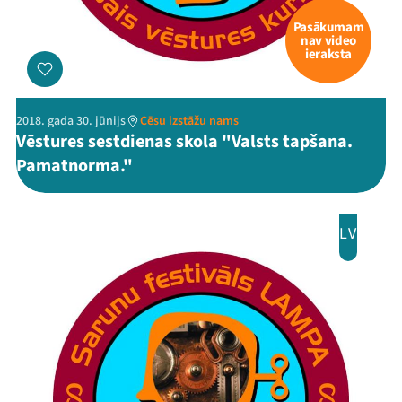
Pasākumam
nav video
ieraksta
2018. gada 30. jūnijs
Cēsu izstāžu nams
Vēstures sestdienas skola "Valsts tapšana.
Pamatnorma."
LV