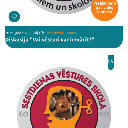
Pasākumam
nav video
ieraksta
2019. gada 28. jūnijs
Cēsu izstāžu nams
Diskusija "Vai vēsturi var iemācīt?"
LV