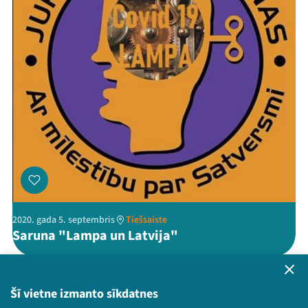
2020. gada 5. septembris
Tiešsaiste
Saruna "Lampa un Latvija"
LV
Šī vietne izmanto sīkdatnes