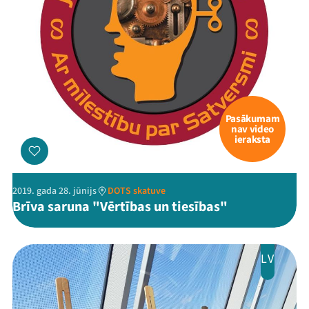
Ziedo
Veikals
Kontakti
Pasākumam
nav video
ieraksta
2019. gada 28. jūnijs
DOTS skatuve
Brīva saruna "Vērtības un tiesības"
Threads
Facebook
Youtube
X
Instagram
Flick
TikTok
LV