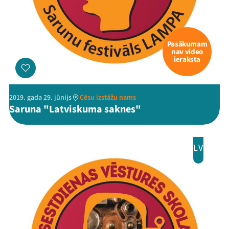
Pasākumam
nav video
ieraksta
2019. gada 29. jūnijs
Cēsu izstāžu nams
Saruna "Latviskuma saknes"
LV