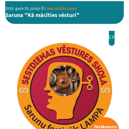
2019. gada 29. jūnijs
Cēsu izstāžu nams
Saruna "Kā mācīties vēsturi"
LV
Pasākumam