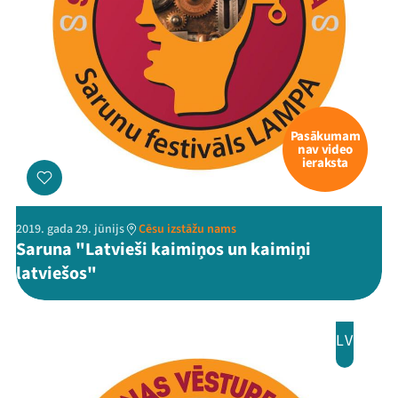
Pasākumam
nav video
ieraksta
2019. gada 29. jūnijs
Cēsu izstāžu nams
Saruna "Latvieši kaimiņos un kaimiņi
latviešos"
LV