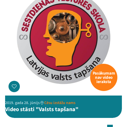
Pasākumam
nav video
ieraksta
2019. gada 28. jūnijs
Cēsu izstāžu nams
Video stāsti "Valsts tapšana"