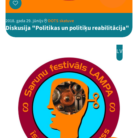
2018. gada 29. jūnijs
DOTS skatuve
Diskusija "Politikas un politiķu reabilitācija"
LV