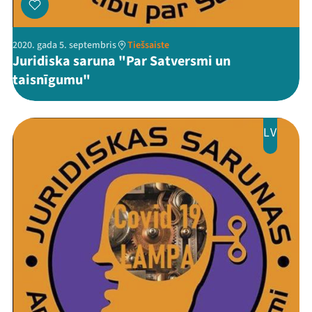
2020. gada 5. septembris
Tiešsaiste
Juridiska saruna "Par Satversmi un
taisnīgumu"
LV