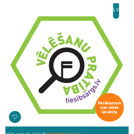
LV
Pasākumam
nav video
ieraksta