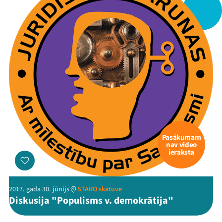
Pasākumam
nav video
ieraksta
2017. gada 30. jūnijs
STARO skatuve
Diskusija "Populisms v. demokrātija"