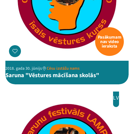
Pasākumam
nav video
ieraksta
2018. gada 30. jūnijs
Cēsu izstāžu nams
Saruna "Vēstures mācīšana skolās"
LV