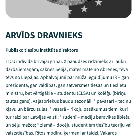
ARVĪDS DRAVNIEKS
Publisko tiesību institūta direktors
TICU indivīda brīvajai gribai. X paaudzes rīdzinieks ar lauku
darba iemaņām, saknes Sēlijā, mātes māte no Abrenes, tēva
tēvs no Liepājas. Apbalvojumi par mūža ieguldījumu IR – gan
prezidenta, gan valdības, gan satversmes tiesas un tieslietu
ministru, bet vērtīgākie – studentu (ELSA) un kolēģu (bīriņu
tautas gans). Vaļaspriekus baudu sezonāli: * pavasarī – tecinu
kļavu un bērzu sulas; * vasarā – rīkoju pasākumus tiem, kuri
tur raizi par Latvijas valsti; * rudenī – medīju baravikas lībiešu
un sēļu mežos; * ziemā – docēju studentiem tiesību teoriju vai
valststiesības. Rītos modinu ķermeni ar taidzi. Vakaros