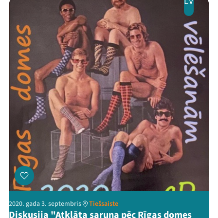
LV
2020. gada 3. septembris
Tiešsaiste
Diskusija "Atklāta saruna pēc Rīgas domes