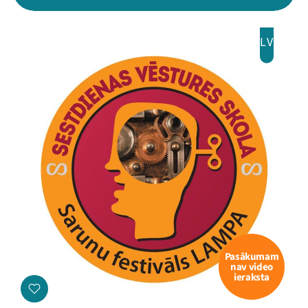
LV
Pasākumam
nav video
ieraksta