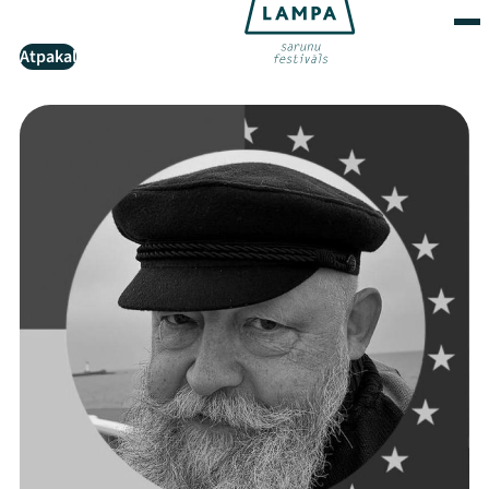
Atpakaļ