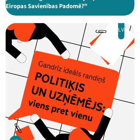
Eiropas Savienības Padomē?"
LV