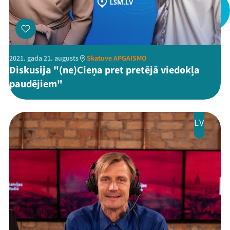
2021. gada 21. augusts
Skatuve APGAISMO
Diskusija "(ne)Cieņa pret pretējā viedokļa
paudējiem"
LV