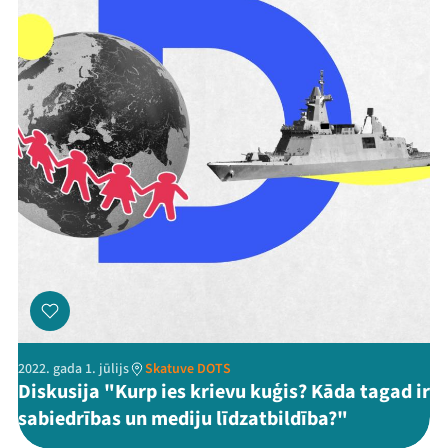
2022. gada 1. jūlijs
Skatuve DOTS
Diskusija "Kurp ies krievu kuģis? Kāda tagad ir
sabiedrības un mediju līdzatbildība?"