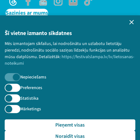
Threads
Facebook
Youtube
Instagram
Flick
TikTok
Sazinies ar mums
Privātuma politika
Lietošanas noteikumi un sīkdatņu politika
Šī vietne izmanto sīkdatnes
Bērnu aizsardzības politika
Mēs izmantojam sīkfailus, lai nodrošinātu un uzlabotu lietotāju
© 2026 Sarunu festivāls LAMPA Visas tiesības
pieredzi, nodrošinātu sociālo saziņas līdzekļu funkcijas un analizētu
paturētas.
mūsu datplūsmu. Detalizētāk:
https://festivalslampa.lv/lv/lietosanas-
noteikumi
Nepieciešams
Piesakies jaunumiem!
Preferences
Statistika
Nepalaid garām aktuālāko informāciju!
Mārketings
Pieņemt visas
Pieteikties
Noraidīt visas