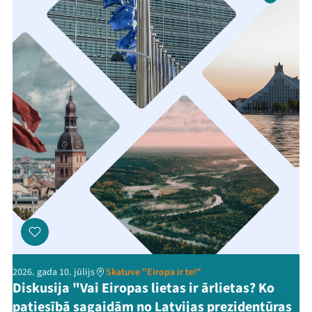
2026. gada 10. jūlijs
Skatuve "Eiropa ir te!"
Diskusija "Vai Eiropas lietas ir ārlietas? Ko
patiesībā sagaidām no Latvijas prezidentūras