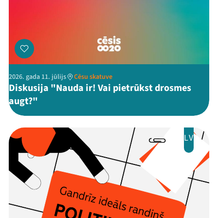
2026. gada 11. jūlijs
Cēsu skatuve
Diskusija "Nauda ir! Vai pietrūkst drosmes
augt?"
LV