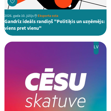
2026. gada 10. jūlijs
Eksporta osta
Gandrīz ideāls randiņš "Politiķis un uzņēmējs:
viens pret vienu"
LV