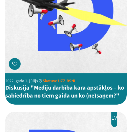
2022. gada 1. jūlijs
Skatuve UZZIBSNĪ
Diskusija "Mediju darbība kara apstākļos – ko
sabiedrība no tiem gaida un ko (ne)saņem?"
LV