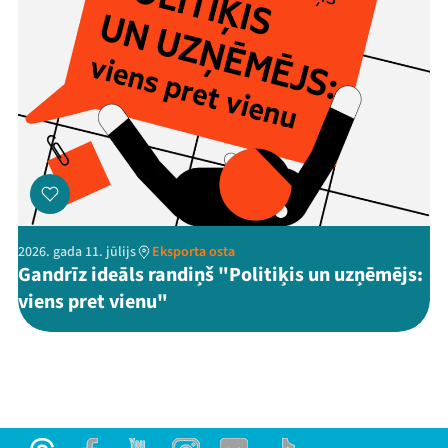
2026. gada 11. jūlijs
Eksporta osta
Gandrīz ideāls randiņš "Politiķis un uzņēmējs:
viens pret vienu"