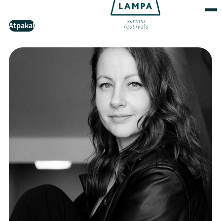
Atpakaļ