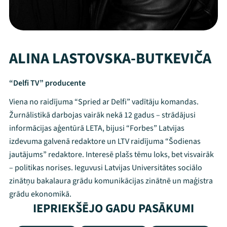
ALINA LASTOVSKA-BUTKEVIČA
“Delfi TV” producente
Viena no raidījuma “Spried ar Delfi” vadītāju komandas.
Žurnālistikā darbojas vairāk nekā 12 gadus – strādājusi
informācijas aģentūrā LETA, bijusi “Forbes” Latvijas
izdevuma galvenā redaktore un LTV raidījuma “Šodienas
jautājums” redaktore. Interesē plašs tēmu loks, bet visvairāk
– politikas norises. Ieguvusi Latvijas Universitātes sociālo
zinātņu bakalaura grādu komunikācijas zinātnē un maģistra
grādu ekonomikā.
IEPRIEKŠĒJO GADU PASĀKUMI