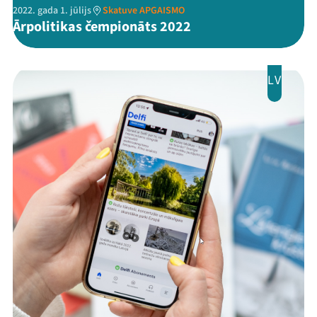
2022. gada 1. jūlijs
Skatuve APGAISMO
Ārpolitikas čempionāts 2022
LV
Mana programma
Festivāls
Programma
Arhīvs
Viņi bija LAMPĀ 2026