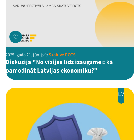
2025. gada 21. jūnijs
Skatuve DOTS
Diskusija "No vīzijas līdz izaugsmei: kā
pamodināt Latvijas ekonomiku?"
LV