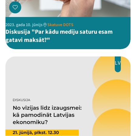
Jaunumi
Ziedo
2023. gada 10. jūnijs
Skatuve DOTS
Diskusija "Par kādu mediju saturu esam
Veikals
gatavi maksāt?"
Kontakti
LV
Threads
Facebook
Youtube
X
Instagram
Flick
TikTok