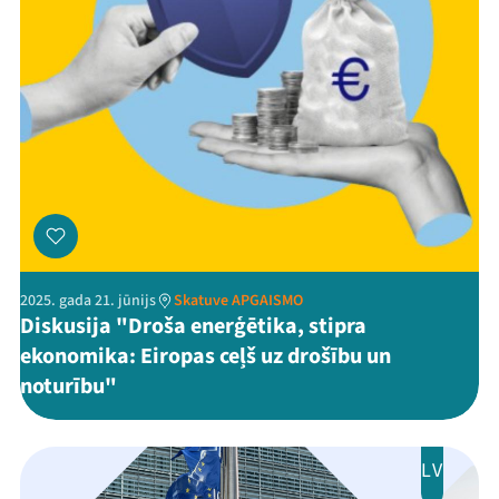
2025. gada 21. jūnijs
Skatuve APGAISMO
Diskusija "Droša enerģētika, stipra
ekonomika: Eiropas ceļš uz drošību un
noturību"
LV