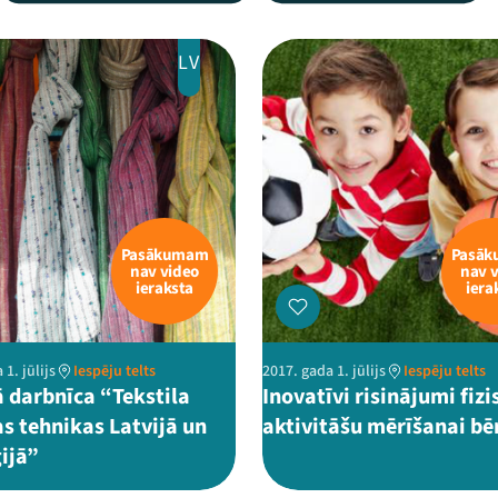
LV
Pasākumam
Pasā
nav video
nav 
ieraksta
iera
 1. jūlijs
Iespēju telts
2017. gada 1. jūlijs
Iespēju telts
 darbnīca “Tekstila
Inovatīvi risinājumi fizi
s tehnikas Latvijā un
aktivitāšu mērīšanai b
ijā”