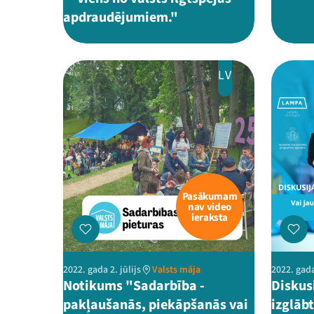
apdraudējumiem."
LV
Pasākumam
nav video
ieraksta
2022. gada 2. jūlijs
Valsts māja
2022. gada
Notikums "Sadarbība -
Diskusi
pakļaušanās, piekāpšanās vai
izglāb