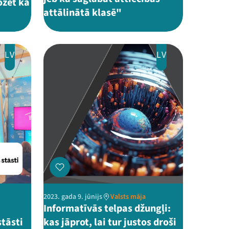
ozēt kā
attālinātā klasē"
LV
LV
2023. gada 9. jūnijs
Valsts māja
Informatīvās telpas džungļi:
tāsti
kas jāprot, lai tur justos droši