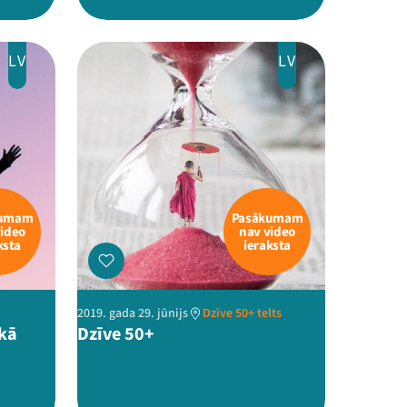
LV
LV
kumam
Pasākumam
video
nav video
ksta
ieraksta
2019. gada 29. jūnijs
Dzīve 50+ telts
 kā
Dzīve 50+