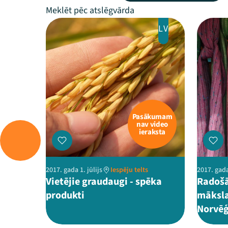
LV
Pasākumam
nav video
ieraksta
2017. gada 1. jūlijs
Iespēju telts
2017. gada
Vietējie graudaugi - spēka
Radošā
produkti
māksla
Norvēģ