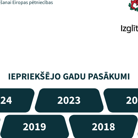
āšanai Eiropas pētniecības
IEPRIEKŠĒJO GADU PASĀKUMI
024
2023
20
2019
2018