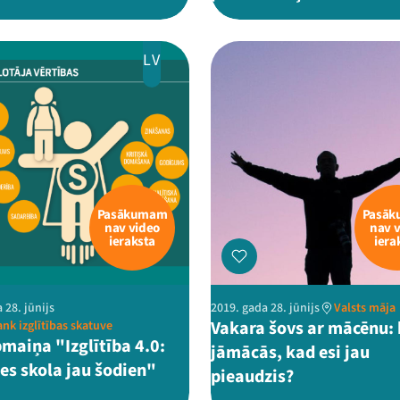
LV
Pasākumam
Pasā
nav video
nav 
ieraksta
iera
 28. jūnijs
2019. gada 28. jūnijs
Valsts māja
Vakara šovs ar mācēnu:
k izglītības skatuve
aiņa "Izglītība 4.0:
jāmācās, kad esi jau
es skola jau šodien"
pieaudzis?