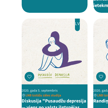
ietekm
LV
2020. gada 5. septembris
2020. gad
LNB Izstāžu zāles studija
LNB Izs
Diskusija "Pusaudžu depresija
Randiņ
— viens no valsts ilgtspējas