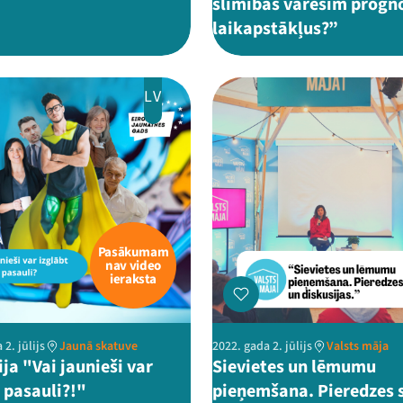
slimības varēsim progn
laikapstākļus?”
LV
Pasākumam
nav video
ieraksta
 2. jūlijs
Jaunā skatuve
2022. gada 2. jūlijs
Valsts māja
ja "Vai jaunieši var
Sievietes un lēmumu
t pasauli?!"
pieņemšana. Pieredzes s