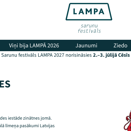
Viņi bija LAMPĀ 2026
Jaunumi
Ziedo
Sarunu festivāls LAMPA 2027 norisināsies
2.–3. jūlijā Cēsīs
NES
aldes iestāde zinātnes jomā.
nālā līmeņa pasākumi Latvijas