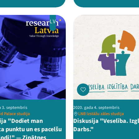
LV
a 3. septembris
2020. gada 4. septembris
d Palace studija
LNB Izstāžu zāles studija
ija "Dodiet man
Diskusija "Veselība. Izgl
ta punktu un es pacelšu
Darbs."
odi!" — Zinātnes