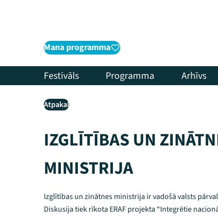
Mana programma
Festivāls
Programma
Arhīvs
Atpakaļ
IZGLĪTĪBAS UN ZINĀT
MINISTRIJA
Izglītības un zinātnes ministrija ir vadošā valsts pārv
Diskusija tiek rīkota ERAF projekta “Integrētie nacio