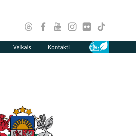
Threads
Facebook
Youtube
Instagram
Flick
TikTok
Veikals
Kontakti
Pieejamība
Ilgtspēja