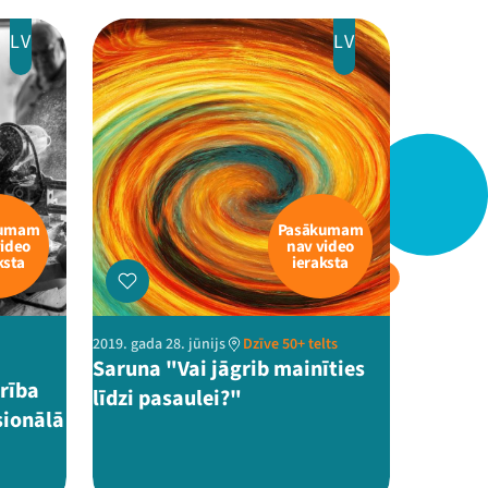
LV
LV
kumam
Pasākumam
video
nav video
ksta
ieraksta
2019. gada 28. jūnijs
Dzīve 50+ telts
Saruna "Vai jāgrib mainīties
arība
līdzi pasaulei?"
sionālā