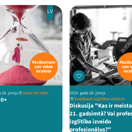
LV
Pasākumam
Pasā
nav video
nav 
ieraksta
iera
 28. jūnijs
Dzīve 50+ telts
2019. gada 28. jūnijs
50+
Swedbank izglītības skatuve
Diskusija "Kas ir meist
21. gadsimtā? Vai profe
izglītība izveido
profesionāļus?"