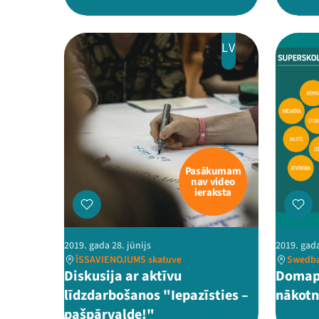
LV
Pasākumam
nav video
ieraksta
2019. gada 28. jūnijs
2019. gada
ĪSSAVIENOJUMS skatuve
Swedban
Diskusija ar aktīvu
Domapm
līdzdarbošanos "Iepazīsties –
nākotn
pašpārvalde!"