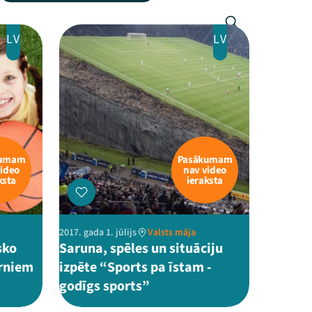
LV
LV
kumam
Pasākumam
video
nav video
ksta
ieraksta
2017. gada 1. jūlijs
Valsts māja
sko
Saruna, spēles un situāciju
ērniem
izpēte “Sports pa īstam -
godīgs sports”