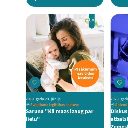
LV
Pasākumam
nav video
ieraksta
2019. gada 29. jūnijs
2020. gad
Swedbank izglītības skatuve
Splendi
Saruna "Kā mazs izaug par
Diskus
lielu"
atbals
Zemesl