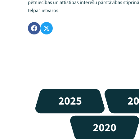
pētniecības un attīstības interešu pārstāvības stiprin
telpā” ietvaros.
2025
2
2020