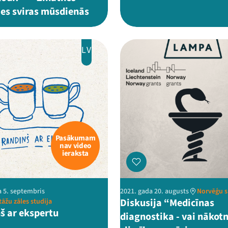
es sviras mūsdienās
LV
Pasākumam
nav video
ieraksta
a 5. septembris
2021. gada 20. augusts
Norvēģu s
Diskusija “Medicīnas
tāžu zāles studija
š ar ekspertu
diagnostika - vai nākot