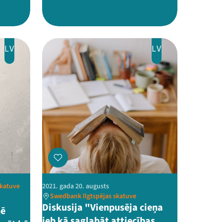
LV
LV
katuve
2021. gada 20. augusts
Swedbank Ilgtspējas skatuve
Diskusija "Vienpusēja cieņa
nē
jeb kā saglabāt attiecības