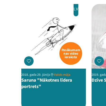
LV
Pasākumam
nav video
ieraksta
2018. gada 29. jūnijs
Valsts māja
2019. gada
Saruna "Nākotnes līdera
Dzīve 
portrets"