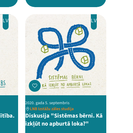
LV
LV
2020. gada 5. septembris
LNB Izstāžu zāles studija
ītība.
Diskusija "Sistēmas bērni. Kā
izkļūt no apburtā loka?"