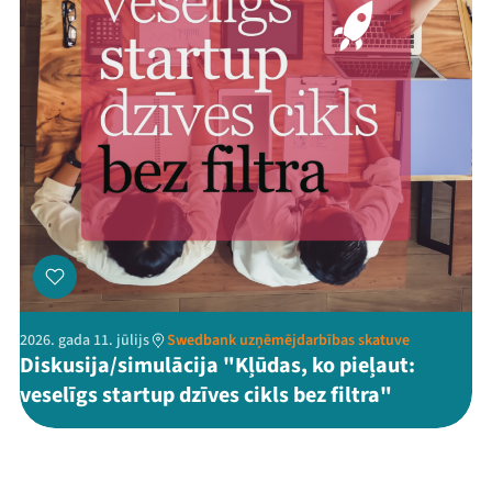
2026. gada 11. jūlijs
Swedbank uzņēmējdarbības skatuve
Diskusija/simulācija "Kļūdas, ko pieļaut:
veselīgs startup dzīves cikls bez filtra"