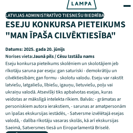
LATVIJAS ADMINISTRATĪVO TIESNEŠU BIEDRĪBA
ESEJU KONKURSA PIETEIKUMS
"MAN ĪPAŠA CILVĒKTIESĪBA"
Datums:
2025. gada 20. jūnijs
Norises vieta:
Jaunā pils / Cēsu Izstāžu nams
Eseju konkursa pieteikums skolēniem un skolotājiem jeb
rīkotāju saruna par eseju: gan saturiski - demokrātiju un
cilvēktiesībām; gan formu - skolotu valodu. Eseju var rakstīt
latviešu, latgaliešu, lībiešu, igauņu, lietuviešu, poļu vai
ukraiņu valodā. Atsevišķi tiks apbalvotas esejas, kuras
veidotas ar mākslīgā intelekta rīkiem. Balvās: - grāmatas ar
personiskiem autora ierakstiem, - sarunas ar amatpersonām
un īpašas ekskursijas iestādēs, - Satversme izvēlētajā esejas
valodā, - dalība rīkotāju vasaras skolās, kā arī ekskursijas
Saeimā, Satversmes tiesā un Eiroparlamentā Briselē.