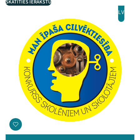
SKATĪTIES IERAKSTU
LV