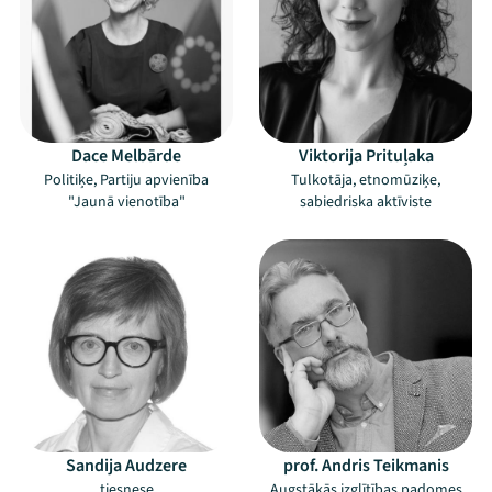
Mana programma
Festivāls
Dace Melbārde
Viktorija Prituļaka
Politiķe, Partiju apvienība
Tulkotāja, etnomūziķe,
Programma
"Jaunā vienotība"
sabiedriska aktīviste
Arhīvs
Viņi bija LAMPĀ 2026
Jaunumi
Ziedo
Veikals
Sandija Audzere
prof. Andris Teikmanis
Kontakti
tiesnese
Augstākās izglītības padomes