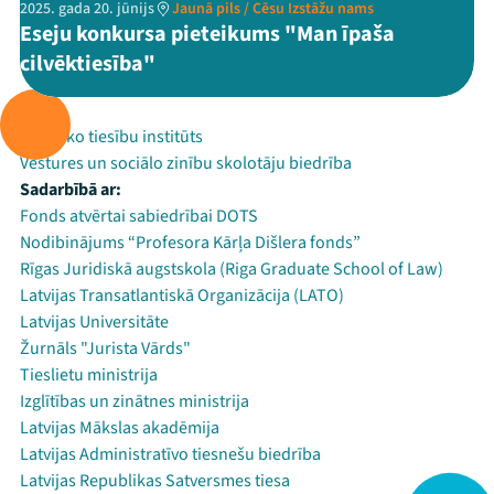
2025. gada 20. jūnijs
Jaunā pils / Cēsu Izstāžu nams
Eseju konkursa pieteikums "Man īpaša
cilvēktiesība"
Rīko:
Publisko tiesību institūts
Vēstures un sociālo zinību skolotāju biedrība
Sadarbībā ar:
Fonds atvērtai sabiedrībai DOTS
Nodibinājums “Profesora Kārļa Dišlera fonds”
Rīgas Juridiskā augstskola (Riga Graduate School of Law)
Latvijas Transatlantiskā Organizācija (LATO)
Latvijas Universitāte
Žurnāls "Jurista Vārds"
Tieslietu ministrija
Izglītības un zinātnes ministrija
Latvijas Mākslas akadēmija
Latvijas Administratīvo tiesnešu biedrība
Latvijas Republikas Satversmes tiesa