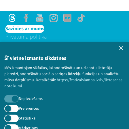
Threads
Facebook
Youtube
Instagram
Flick
TikTok
Sazinies ar mums
Privātuma politika
Lietošanas noteikumi un sīkdatņu politika
Bērnu aizsardzības politika
Šī vietne izmanto sīkdatnes
© 2026 Sarunu festivāls LAMPA Visas tiesības
paturētas.
Mēs izmantojam sīkfailus, lai nodrošinātu un uzlabotu lietotāju
pieredzi, nodrošinātu sociālo saziņas līdzekļu funkcijas un analizētu
mūsu datplūsmu. Detalizētāk:
https://festivalslampa.lv/lv/lietosanas-
noteikumi
Piesakies jaunumiem!
Nepieciešams
Preferences
Nepalaid garām aktuālāko informāciju!
Statistika
Mārketings