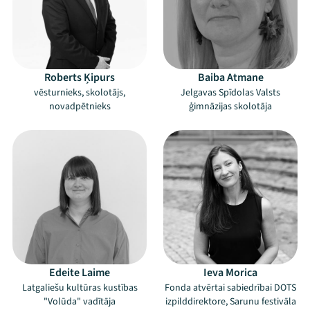
Roberts Ķipurs
Baiba Atmane
vēsturnieks, skolotājs,
Jelgavas Spīdolas Valsts
novadpētnieks
ģimnāzijas skolotāja
Edeite Laime
Ieva Morica
Latgaliešu kultūras kustības
Fonda atvērtai sabiedrībai DOTS
"Volūda" vadītāja
izpilddirektore, Sarunu festivāla