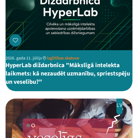
2026. gada 11. jūlijs
Izglītības skatuve
HyperLab diždarbnīca "Mākslīgā intelekta
laikmets: kā nezaudēt uzmanību, spriestspēju
un veselību?"
LV