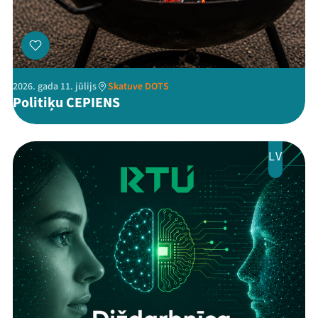
2026. gada 11. jūlijs
Skatuve DOTS
Politiķu CEPIENS
LV