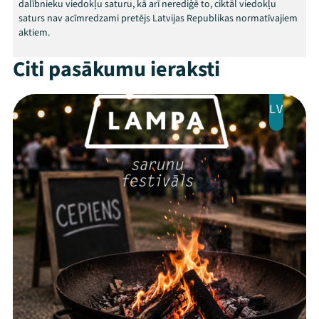
dalībnieku viedokļu saturu, kā arī nerediģē to, ciktāl viedokļu
saturs nav acīmredzami pretējs Latvijas Republikas normatīvajiem
aktiem.
Citi pasākumu ieraksti
LV