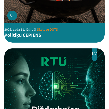
2026. gada 11. jūlijs
Skatuve DOTS
Politiķu CEPIENS
LV