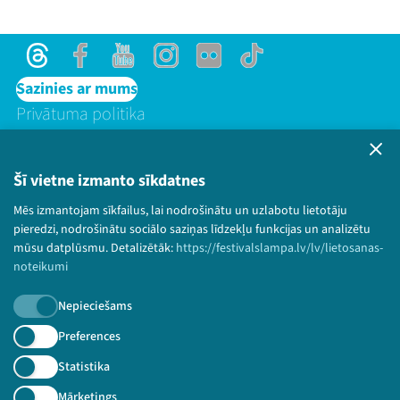
Threads
Facebook
Youtube
Instagram
Flick
TikTok
Sazinies ar mums
Privātuma politika
Lietošanas noteikumi un sīkdatņu politika
Bērnu aizsardzības politika
Šī vietne izmanto sīkdatnes
© 2026 Sarunu festivāls LAMPA Visas tiesības
paturētas.
Mēs izmantojam sīkfailus, lai nodrošinātu un uzlabotu lietotāju
pieredzi, nodrošinātu sociālo saziņas līdzekļu funkcijas un analizētu
mūsu datplūsmu. Detalizētāk:
https://festivalslampa.lv/lv/lietosanas-
noteikumi
Piesakies jaunumiem!
Nepieciešams
Preferences
Nepalaid garām aktuālāko informāciju!
Statistika
Mārketings