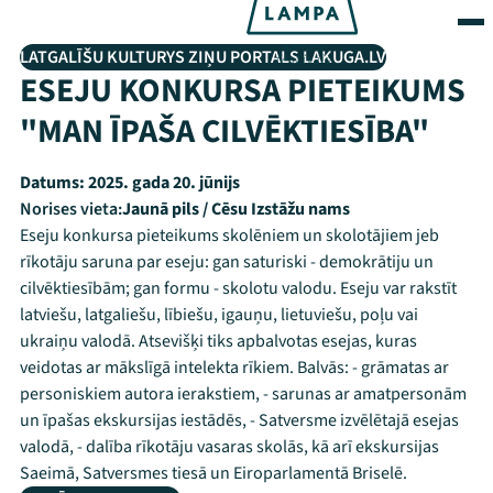
LATGALĪŠU KULTURYS ZIŅU PORTALS LAKUGA.LV
ESEJU KONKURSA PIETEIKUMS
"MAN ĪPAŠA CILVĒKTIESĪBA"
Datums:
2025. gada 20. jūnijs
Norises vieta:
Jaunā pils / Cēsu Izstāžu nams
Eseju konkursa pieteikums skolēniem un skolotājiem jeb
rīkotāju saruna par eseju: gan saturiski - demokrātiju un
cilvēktiesībām; gan formu - skolotu valodu. Eseju var rakstīt
latviešu, latgaliešu, lībiešu, igauņu, lietuviešu, poļu vai
ukraiņu valodā. Atsevišķi tiks apbalvotas esejas, kuras
veidotas ar mākslīgā intelekta rīkiem. Balvās: - grāmatas ar
personiskiem autora ierakstiem, - sarunas ar amatpersonām
un īpašas ekskursijas iestādēs, - Satversme izvēlētajā esejas
valodā, - dalība rīkotāju vasaras skolās, kā arī ekskursijas
Saeimā, Satversmes tiesā un Eiroparlamentā Briselē.