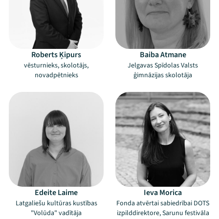
Roberts Ķipurs
Baiba Atmane
vēsturnieks, skolotājs,
Jelgavas Spīdolas Valsts
novadpētnieks
ģimnāzijas skolotāja
Edeite Laime
Ieva Morica
Latgaliešu kultūras kustības
Fonda atvērtai sabiedrībai DOTS
"Volūda" vadītāja
izpilddirektore, Sarunu festivāla