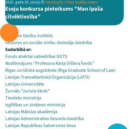
2025. gada 20. jūnijs
Jaunā pils / Cēsu Izstāžu nams
Eseju konkursa pieteikums "Man īpaša
cilvēktiesība"
Rīko:
Publisko tiesību institūts
Vēstures un sociālo zinību skolotāju biedrība
Sadarbībā ar:
Fonds atvērtai sabiedrībai DOTS
Nodibinājums “Profesora Kārļa Dišlera fonds”
Rīgas Juridiskā augstskola (Riga Graduate School of Law)
Latvijas Transatlantiskā Organizācija (LATO)
Latvijas Universitāte
Žurnāls "Jurista Vārds"
Tieslietu ministrija
Izglītības un zinātnes ministrija
Latvijas Mākslas akadēmija
Latvijas Administratīvo tiesnešu biedrība
Latvijas Republikas Satversmes tiesa