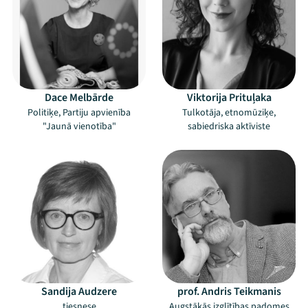
Mana programma
Festivāls
Dace Melbārde
Viktorija Prituļaka
Politiķe, Partiju apvienība
Tulkotāja, etnomūziķe,
Programma
"Jaunā vienotība"
sabiedriska aktīviste
Arhīvs
Viņi bija LAMPĀ 2026
Jaunumi
Ziedo
Veikals
Sandija Audzere
prof. Andris Teikmanis
Kontakti
tiesnese
Augstākās izglītības padomes