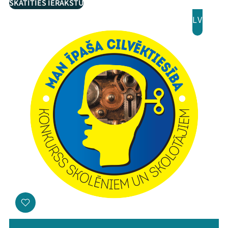
SKATĪTIES IERAKSTU
LV