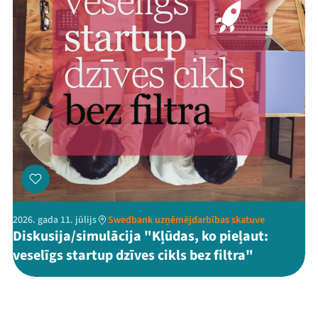
2026. gada 11. jūlijs
Swedbank uzņēmējdarbības skatuve
Diskusija/simulācija "Kļūdas, ko pieļaut:
veselīgs startup dzīves cikls bez filtra"