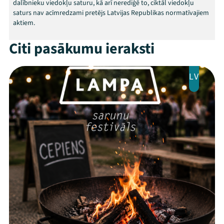
dalībnieku viedokļu saturu, kā arī nerediģē to, ciktāl viedokļu
saturs nav acīmredzami pretējs Latvijas Republikas normatīvajiem
aktiem.
Citi pasākumu ieraksti
LV