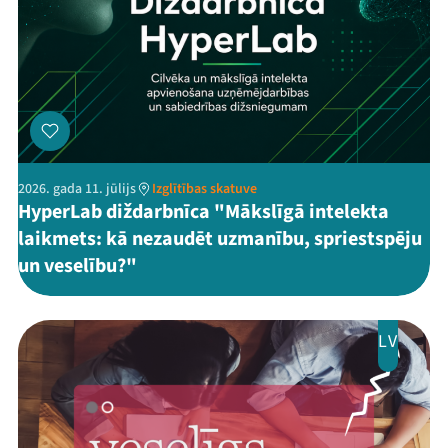
2026. gada 11. jūlijs
Izglītības skatuve
HyperLab diždarbnīca "Mākslīgā intelekta
laikmets: kā nezaudēt uzmanību, spriestspēju
un veselību?"
LV