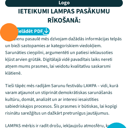
Logo
IETEIKUMI LAMPAS PASĀKUMU
RĪKOŠANĀ:
Lejupielādēt PDF
Mūsdienu pasaulē mēs dzīvojam dažādās informācijas telpās
un bieži sastopamies ar kategoriskiem viedokļiem.
Sarunāties cieņpilni, argumentēti un patiesi ieklausoties
kļūst arvien grūtāk. Digitālajā vidē pavadītais laiks nereti
atņem mums prasmes, lai veidotu kvalitatīvu saskarsmi
klātienē.
Tieši tāpēc mēs radījām Sarunu festivālu LAMPA – vidi, kurā
varam atjaunot un stiprināt demokrātiskas sarunāšanās
kultūru, domāt, analizēt un ar interesi iesaistīties
sabiedriskajos procesos. Šīs prasmes ir būtiskas, lai kopīgi
risinātu sarežģītus un dažkārt pretrunīgus jautājumus.
LAMPAS mērķis ir radīt drošu, iekļaujošu atmosfēru, kur