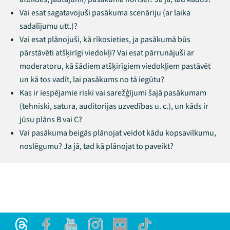
Vai esat sagatavojuši pasākuma scenāriju (ar laika
sadalījumu utt.)?
Vai esat plānojuši, kā rīkosieties, ja pasākumā būs
pārstāvēti atšķirīgi viedokļi? Vai esat pārrunājuši ar
moderatoru, kā šādiem atšķirīgiem viedokļiem pastāvēt
un kā tos vadīt, lai pasākums no tā iegūtu?
Kas ir iespējamie riski vai sarežģījumi šajā pasākumam
(tehniski, satura, auditorijas uzvedības u. c.), un kāds ir
jūsu plāns B vai C?
Vai pasākuma beigās plānojat veidot kādu kopsavilkumu,
noslēgumu? Ja jā, tad kā plānojat to paveikt?