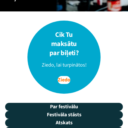
Cik Tu
maksātu
par biļeti?
Ziedo, lai turpinātos!
Ziedo
Par festivālu
Festivāla stāsts
Atskats