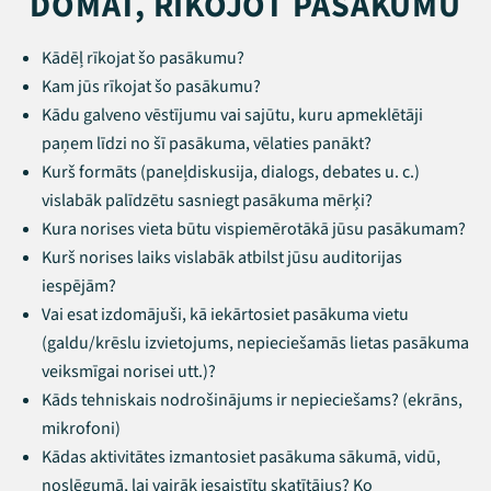
DOMĀT, RĪKOJOT PASĀKUMU
Kādēļ rīkojat šo pasākumu?
Kam jūs rīkojat šo pasākumu?
Kādu galveno vēstījumu vai sajūtu, kuru apmeklētāji
paņem līdzi no šī pasākuma, vēlaties panākt?
Kurš formāts (paneļdiskusija, dialogs, debates u. c.)
Threads
Facebook
Youtube
X
Instagram
Flick
TikTok
vislabāk palīdzētu sasniegt pasākuma mērķi?
Kura norises vieta būtu vispiemērotākā jūsu pasākumam?
Kurš norises laiks vislabāk atbilst jūsu auditorijas
iespējām?
Vai esat izdomājuši, kā iekārtosiet pasākuma vietu
(galdu/krēslu izvietojums, nepieciešamās lietas pasākuma
veiksmīgai norisei utt.)?
Kāds tehniskais nodrošinājums ir nepieciešams? (ekrāns,
mikrofoni)
Kādas aktivitātes izmantosiet pasākuma sākumā, vidū,
noslēgumā, lai vairāk iesaistītu skatītājus? Ko