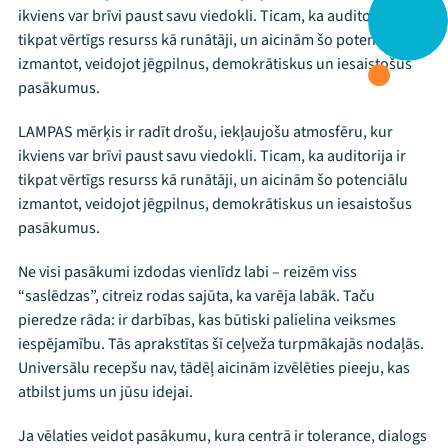
ikviens var brīvi paust savu viedokli. Ticam, ka auditorija ir
tikpat vērtīgs resurss kā runātāji, un aicinām šo potenciālu
izmantot, veidojot jēgpilnus, demokrātiskus un iesaistošus
pasākumus.
LAMPAS mērķis ir radīt drošu, iekļaujošu atmosfēru, kur
ikviens var brīvi paust savu viedokli. Ticam, ka auditorija ir
tikpat vērtīgs resurss kā runātāji, un aicinām šo potenciālu
izmantot, veidojot jēgpilnus, demokrātiskus un iesaistošus
pasākumus.
Ne visi pasākumi izdodas vienlīdz labi – reizēm viss
“saslēdzas”, citreiz rodas sajūta, ka varēja labāk. Taču
pieredze rāda: ir darbības, kas būtiski palielina veiksmes
iespējamību. Tās aprakstītas šī ceļveža turpmākajās nodaļās.
Universālu recepšu nav, tādēļ aicinām izvēlēties pieeju, kas
atbilst jums un jūsu idejai.
Ja vēlaties veidot pasākumu, kura centrā ir tolerance, dialogs