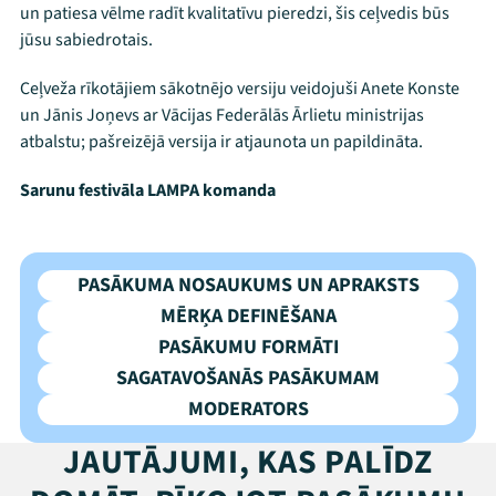
un patiesa vēlme radīt kvalitatīvu pieredzi, šis ceļvedis būs
Mana programma
jūsu sabiedrotais.
Festivāls
Ceļveža rīkotājiem sākotnējo versiju veidojuši Anete Konste
un Jānis Joņevs ar Vācijas Federālās Ārlietu ministrijas
Programma
atbalstu; pašreizējā versija ir atjaunota un papildināta.
Arhīvs
Sarunu festivāla LAMPA komanda
Viņi bija LAMPĀ 2026
PASĀKUMA NOSAUKUMS UN APRAKSTS
Jaunumi
MĒRĶA DEFINĒŠANA
Ziedo
PASĀKUMU FORMĀTI
SAGATAVOŠANĀS PASĀKUMAM
Veikals
MODERATORS
Kontakti
JAUTĀJUMI, KAS PALĪDZ