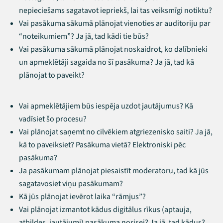
nepieciešams sagatavot iepriekš, lai tas veiksmīgi notiktu?
Vai pasākuma sākumā plānojat vienoties ar auditoriju par
“noteikumiem”? Ja jā, tad kādi tie būs?
Vai pasākuma sākumā plānojat noskaidrot, ko dalībnieki
un apmeklētāji sagaida no šī pasākuma? Ja jā, tad kā
plānojat to paveikt?
Vai apmeklētājiem būs iespēja uzdot jautājumus? Kā
vadīsiet šo procesu?
Vai plānojat saņemt no cilvēkiem atgriezenisko saiti? Ja jā,
kā to paveiksiet? Pasākuma vietā? Elektroniski pēc
pasākuma?
Ja pasākumam plānojat piesaistīt moderatoru, tad kā jūs
sagatavosiet viņu pasākumam?
Kā jūs plānojat ievērot laika “rāmjus”?
Vai plānojat izmantot kādus digitālus rīkus (aptauja,
atbildes, jautājumi) pasākuma norisei? Ja jā, tad kādus?