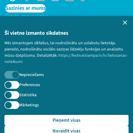
Threads
Facebook
Youtube
Instagram
Flick
TikTok
Sazinies ar mums
Privātuma politika
Lietošanas noteikumi un sīkdatņu politika
Bērnu aizsardzības politika
Šī vietne izmanto sīkdatnes
© 2026 Sarunu festivāls LAMPA Visas tiesības
Mēs izmantojam sīkfailus, lai nodrošinātu un uzlabotu lietotāju
paturētas.
pieredzi, nodrošinātu sociālo saziņas līdzekļu funkcijas un analizētu
mūsu datplūsmu. Detalizētāk:
https://festivalslampa.lv/lv/lietosanas-
noteikumi
Nepieciešams
Piesakies jaunumiem!
Preferences
Nepalaid garām aktuālāko informāciju!
Statistika
Mārketings
Pieņemt visas
Pieteikties
Noraidīt visas
🔗 https://festivalslampa.lv/lv/festivals/rikotaju-c