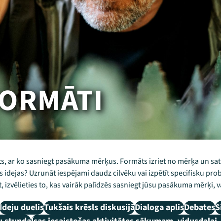
ORMĀTI
nts, ar ko sasniegt pasākuma mērķus. Formāts izriet no mērķa un s
nas idejas? Uzrunāt iespējami daudz cilvēku vai izpētīt specifisku pr
 izvēlieties to, kas vairāk palīdzēs sasniegt jūsu pasākuma mērķi, va
Ideju duelis
Tukšais krēsls diskusijā
Dialoga aplis
Debates
S