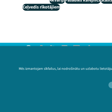
Akvārijs
Pasaules kafejnīca
Stāst
Ceļvedis rīkotājiem
Threads
Facebook
Youtube
Instagram
Flick
TikTok
Sazinies ar mums
Privātuma politika
Mēs izmantojam sīkfailus, lai nodrošinātu un uzlabotu lietotāj
Lietošanas noteikumi un sīkdatņu politika
Bērnu aizsardzības politika
© 2026 Sarunu festivāls LAMPA Visas tiesības 
🔗 https: