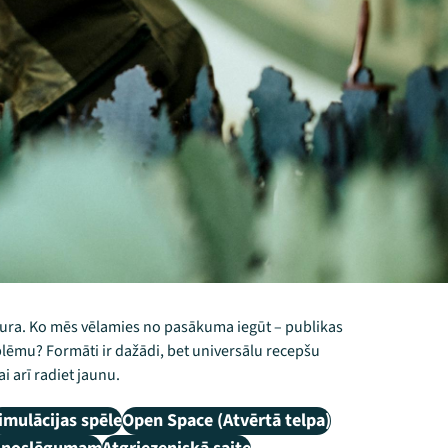
atura. Ko mēs vēlamies no pasākuma iegūt – publikas
oblēmu? Formāti ir dažādi, bet universālu recepšu
i arī radiet jaunu.
imulācijas spēle
Open Space (Atvērtā telpa)