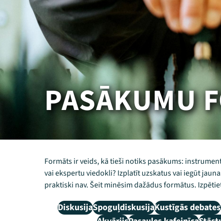
PASĀKUMU F
Formāts ir veids, kā tieši notiks pasākums: instrume
vai ekspertu viedokli? Izplatīt uzskatus vai iegūt jau
praktiski nav. Šeit minēsim dažādus formātus. Izpētiet,
Diskusija
Spoguļdiskusija
Kustīgās debates