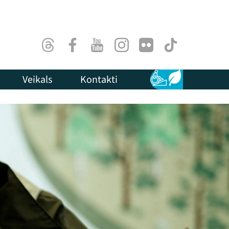
Threads
Facebook
Youtube
Instagram
Flick
TikTok
Veikals
Kontakti
Pieejamība
Ilgtspēja