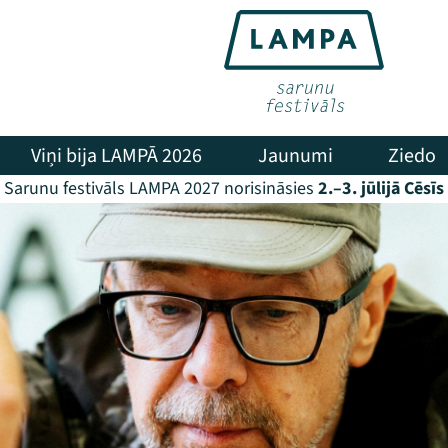
Viņi bija LAMPĀ 2026
Jaunumi
Ziedo
Sarunu festivāls LAMPA 2027 norisināsies
2.–3. jūlijā Cēsīs