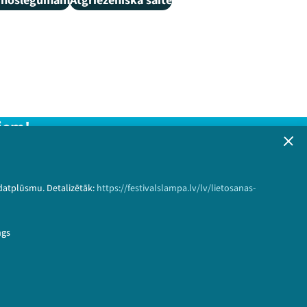
i, noslēgumam
Atgriezeniskā saite
iem!
formāciju!
 datplūsmu. Detalizētāk:
https://festivalslampa.lv/lv/lietosanas-
Pieteikties
ngs
mu-formati