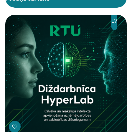
LV
Threads
Facebook
Youtube
X
Instagram
Flick
TikTok