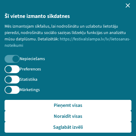
Lietošanas noteikumi un sīkdatņu politika
Bērnu aizsardzības politika
Šī vietne izmanto sīkdatnes
© 2026 Sarunu festivāls LAMPA Visas tiesības
Mēs izmantojam sīkfailus, lai nodrošinātu un uzlabotu lietotāju
paturētas.
pieredzi, nodrošinātu sociālo saziņas līdzekļu funkcijas un analizētu
mūsu datplūsmu. Detalizētāk:
https://festivalslampa.lv/lv/lietosanas-
noteikumi
Piesakies jaunumiem!
Nepieciešams
Preferences
Nepalaid garām aktuālāko informāciju!
Statistika
Mārketings
Pieteikties
Pieņemt visas
🔗 https://festivalslampa.lv/lv/video-arhivs/2913?sp
Noraidīt visas
eaker=Latvijas%20Autisma%20apvien%C4%ABba&speaker_id
=65
Saglabāt izvēli