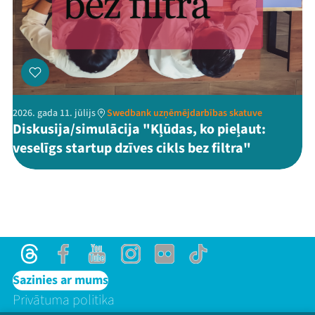
2026. gada 11. jūlijs
Swedbank uzņēmējdarbības skatuve
Diskusija/simulācija "Kļūdas, ko pieļaut:
veselīgs startup dzīves cikls bez filtra"
Threads
Facebook
Youtube
Instagram
Flick
TikTok
Sazinies ar mums
Privātuma politika