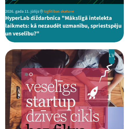
2026. gada 11. jūlijs
Izglītības skatuve
HyperLab diždarbnīca "Mākslīgā intelekta
laikmets: kā nezaudēt uzmanību, spriestspēju
un veselību?"
LV