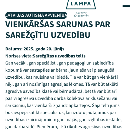
LATVIJAS AUTISMA APVIENĪBA
VIENKĀRŠAS SARUNAS PAR
SAREŽĢĪTU UZVEDĪBU
Datums:
2025. gada 20. jūnijs
Norises vieta:
Sarežģītas uzvedības telts
Gan vecāki, gan speciālisti, gan pedagogi un sabiedrība
kopumā var sastapties ar bērna, jaunieša vai pieaugušā
uzvedību, kas mulsina vai biedē. Tie var būt gan vienkārši
niķi, gan arī nozīmīgas agresijas lēkmes. Tā var būt atklāti
agresīva uzvedība klasē vai bērnudārzā, bet tā var būt arī
pasīvi agresīva uzvedība darba kolektīvā ar klusēšanu vai
sarkasmu, kas vienkārši žņaudz apkārtējos. Šajā teltī jums
būs iespēja satikt speciālistus, lai uzdotu jautājumus par
uzvedības izaicinājumiem gan mājās, gan izglītības iestādē,
gan darba vidē. Piemēram, - kā rīkoties agresīvas uzvedības