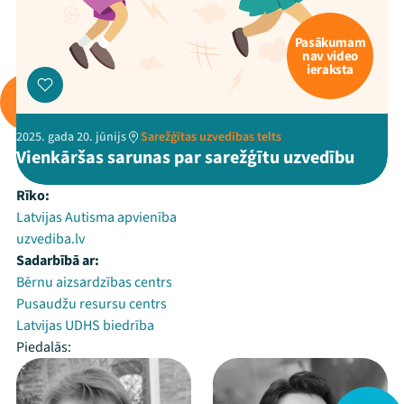
Pasākumam
nav video
ieraksta
2025. gada 20. jūnijs
Sarežģītas uzvedības telts
Vienkāršas sarunas par sarežģītu uzvedību
Rīko:
Latvijas Autisma apvienība
uzvediba.lv
Sadarbībā ar:
Bērnu aizsardzības centrs
Pusaudžu resursu centrs
Latvijas UDHS biedrība
Piedalās: