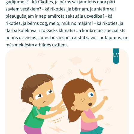
gadījumos? - kā rīkoties, ja bērns vai jaunietis dara pāri
saviem vecākiem? - kā rīkoties, ja bērnam, jaunietim vai
pieaugušajam ir nepiemērota seksuāla uzvedība? - kā
rīkoties, ja bērns zog, melo, mūk no mājām? - kā rīkoties, ja
darba kolektīvā ir toksisks klimats? Ja konkrētais speciālists
nebūs uz vietas, Jums būs iespēja atstāt savus jautājumus, un
mēs meklēsim atbildes uz tiem.
LV