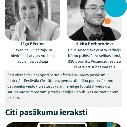
Līga Bērziņa
Ņikita Bezborodovs
uzvediba.lv vadītāja un
BKUS Metodiskā centra vadītājs
biedrības Latvijas Autisma
bērnu psihiskās veselības jomā,
apvienība vadītāja
RSU docents, Pusaudžu resursu
centra attīstības vadītājs
Šajā vietnē tiek apkopoti Sarunu festivāla LAMPA pasākumu
materiāli. Festivāla rīkotāji neuzņemas atbildību par pasākumu
dalībnieku viedokļu saturu, kā arī nerediģē to, ciktāl viedokļu
saturs nav acīmredzami pretējs Latvijas Republikas normatīvajiem
aktiem.
Citi pasākumu ieraksti
Mana programma