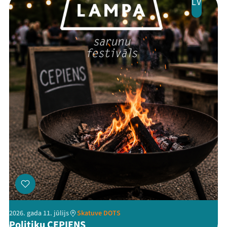
LV
Festivāls
Programma
Arhīvs
Viņi bija LAMPĀ 2026
Jaunumi
Ziedo
Veikals
Kontakti
2026. gada 11. jūlijs
Skatuve DOTS
Politiķu CEPIENS