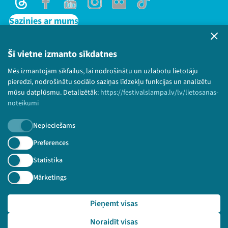
Threads
Facebook
Youtube
Instagram
Flick
TikTok
Sazinies ar mums
Privātuma politika
Lietošanas noteikumi un sīkdatņu politika
Šī vietne izmanto sīkdatnes
Bērnu aizsardzības politika
Mēs izmantojam sīkfailus, lai nodrošinātu un uzlabotu lietotāju
© 2026 Sarunu festivāls LAMPA Visas tiesības
pieredzi, nodrošinātu sociālo saziņas līdzekļu funkcijas un analizētu
paturētas.
mūsu datplūsmu. Detalizētāk:
https://festivalslampa.lv/lv/lietosanas-
noteikumi
Nepieciešams
Piesakies jaunumiem!
Preferences
Statistika
Nepalaid garām aktuālāko informāciju!
Mārketings
Pieņemt visas
Pieteikties
Noraidīt visas