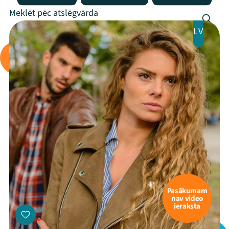
LV
Pasākumam
nav video
ieraksta