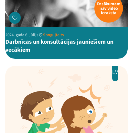
Pasākumam
nav video
ieraksta
2024. gada 6. jūlijs
Spoguļtelts
Darbnīcas un konsultācijas jauniešiem un
vecākiem
LV