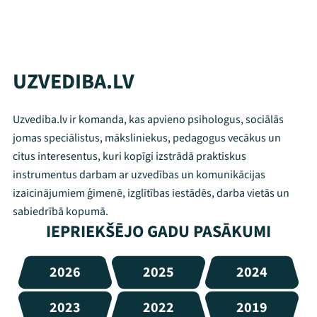
UZVEDIBA.LV
Uzvediba.lv ir komanda, kas apvieno psihologus, sociālās
jomas speciālistus, māksliniekus, pedagogus vecākus un
citus interesentus, kuri kopīgi izstrādā praktiskus
instrumentus darbam ar uzvedības un komunikācijas
izaicinājumiem ģimenē, izglītības iestādēs, darba vietās un
sabiedrībā kopumā.
IEPRIEKŠĒJO GADU PASĀKUMI
2026
2025
2024
2023
2022
2019