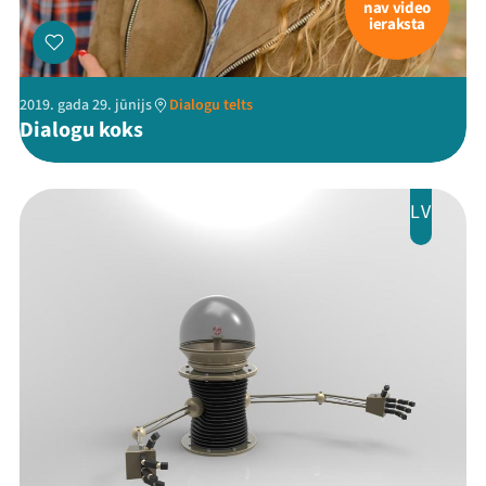
nav video
ieraksta
2019. gada 29. jūnijs
Dialogu telts
Dialogu koks
LV