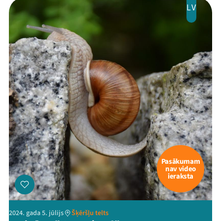
LV
Pasākumam
nav video
ieraksta
2024. gada 5. jūlijs
Šķēršļu telts