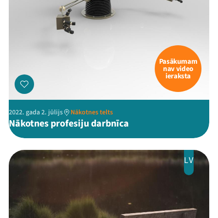
Pasākumam
nav video
ieraksta
2022. gada 2. jūlijs
Nākotnes telts
Nākotnes profesiju darbnīca
LV