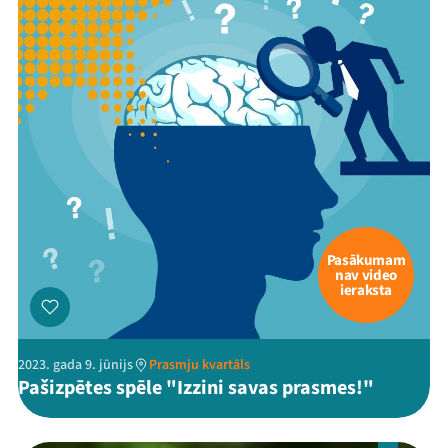
Jaunumi
Ziedo
Veikals
Kontakti
Pasākumam
nav video
ieraksta
2023. gada 9. jūnijs
Prasmju kvartāls
Pašizpētes spēle "Izzini savas prasmes!"
Threads
Facebook
Youtube
X
Instagram
Flick
TikTok