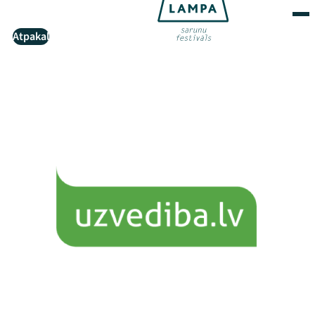
Atpakaļ