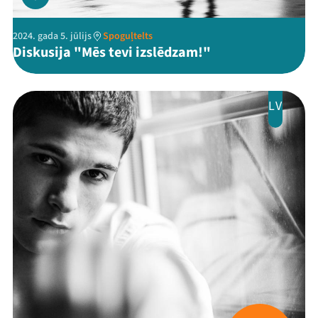
2024. gada 5. jūlijs
Spoguļtelts
Diskusija "Mēs tevi izslēdzam!"
LV