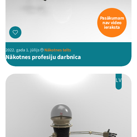
Pasākumam
nav video
ieraksta
2022. gada 1. jūlijs
Nākotnes telts
Nākotnes profesiju darbnīca
LV