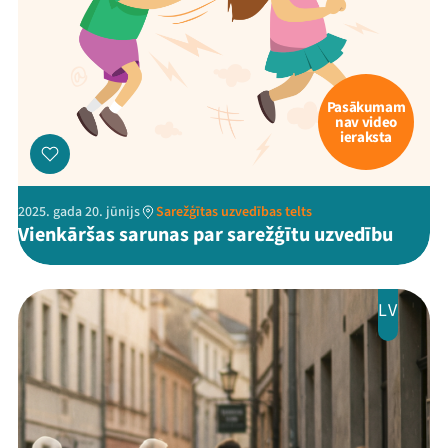
Pasākumam
nav video
ieraksta
2025. gada 20. jūnijs
Sarežģītas uzvedības telts
Vienkāršas sarunas par sarežģītu uzvedību
LV