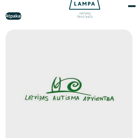
Atpakaļ