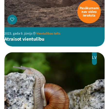
Pasākumam
nav video
ieraksta
2023. gada 9. jūnijs
Vientulības telts
Atraisot vientulību
LV