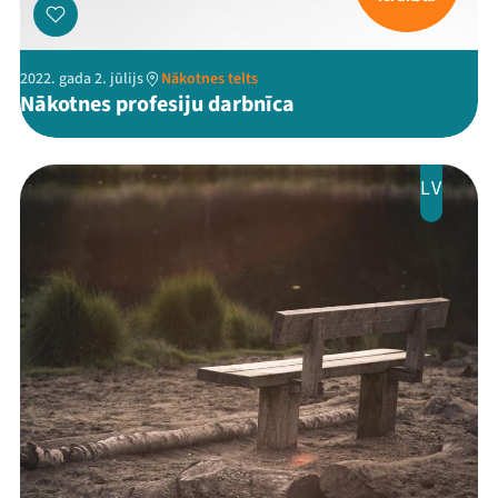
2022. gada 2. jūlijs
Nākotnes telts
Nākotnes profesiju darbnīca
LV