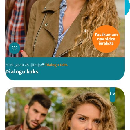
Pasākumam
nav video
ieraksta
2019. gada 28. jūnijs
Dialogu telts
Dialogu koks
LV