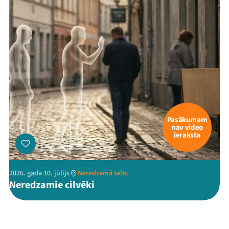
Pasākumam
nav video
ieraksta
2026. gada 10. jūlijs
Neredzamā telts
Neredzamie cilvēki