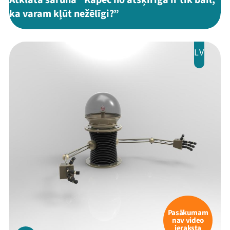
Atklāta saruna "Kāpēc no atšķirīgā ir tik bail,
Viņi bija LAMPĀ 2026
ka varam kļūt nežēlīgi?”
Jaunumi
LV
Ziedo
Veikals
Kontakti
Pasākumam
nav video
Threads
Facebook
Youtube
X
Instagram
Flick
TikTok
ieraksta