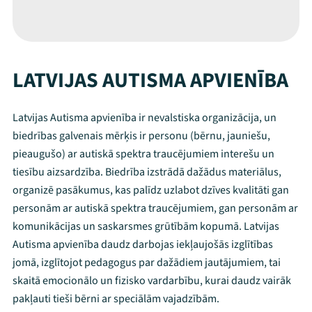
LATVIJAS AUTISMA APVIENĪBA
Latvijas Autisma apvienība ir nevalstiska organizācija, un
biedrības galvenais mērķis ir personu (bērnu, jauniešu,
pieaugušo) ar autiskā spektra traucējumiem interešu un
tiesību aizsardzība. Biedrība izstrādā dažādus materiālus,
organizē pasākumus, kas palīdz uzlabot dzīves kvalitāti gan
personām ar autiskā spektra traucējumiem, gan personām ar
komunikācijas un saskarsmes grūtībām kopumā. Latvijas
Autisma apvienība daudz darbojas iekļaujošās izglītības
jomā, izglītojot pedagogus par dažādiem jautājumiem, tai
skaitā emocionālo un fizisko vardarbību, kurai daudz vairāk
pakļauti tieši bērni ar speciālām vajadzībām.