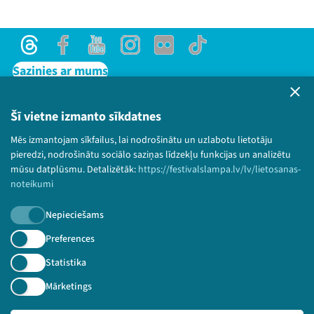
Threads
Facebook
Youtube
Instagram
Flick
TikTok
Sazinies ar mums
Privātuma politika
Lietošanas noteikumi un sīkdatņu politika
Šī vietne izmanto sīkdatnes
Bērnu aizsardzības politika
Mēs izmantojam sīkfailus, lai nodrošinātu un uzlabotu lietotāju
© 2026 Sarunu festivāls LAMPA Visas tiesības
pieredzi, nodrošinātu sociālo saziņas līdzekļu funkcijas un analizētu
paturētas.
mūsu datplūsmu. Detalizētāk:
https://festivalslampa.lv/lv/lietosanas-
noteikumi
Nepieciešams
Piesakies jaunumiem!
Preferences
Statistika
Nepalaid garām aktuālāko informāciju!
Mārketings