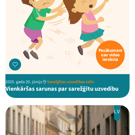
Pasākumam
nav video
ieraksta
2025. gada 20. jūnijs
Sarežģītas uzvedības telts
Vienkāršas sarunas par sarežģītu uzvedību
LV