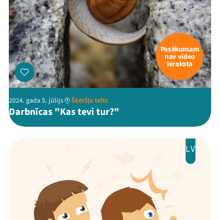
Pasākumam
nav video
ieraksta
2024. gada 5. jūlijs
Šķēršļu telts
Darbnīcas "Kas tevi tur?"
LV