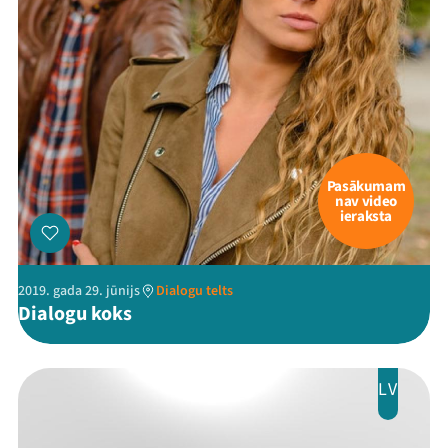
Pasākumam
nav video
ieraksta
2019. gada 29. jūnijs
Dialogu telts
Dialogu koks
LV