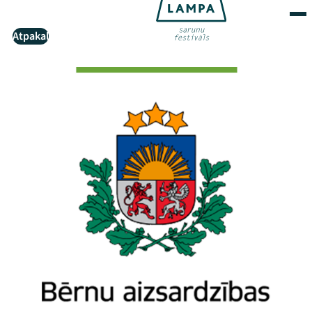
Atpakaļ