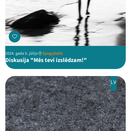
2024. gada 5. jūlijs
Spoguļtelts
Diskusija "Mēs tevi izslēdzam!"
LV