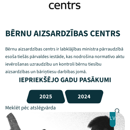
BĒRNU AIZSARDZĪBAS CENTRS
Bērnu aizsardzības centrs ir labklājības ministra pārraudzībā
esoša tiešās pārvaldes iestāde, kas nodrošina normatīvo aktu
ievērošanas uzraudzību un kontroli bērnu tiesību
aizsardzības un bāriņtiesu darbības jomā.
IEPRIEKŠĒJO GADU PASĀKUMI
2025
2024
LV