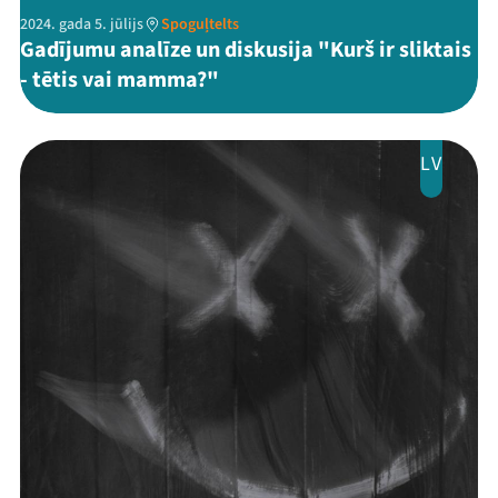
2024. gada 5. jūlijs
Spoguļtelts
Gadījumu analīze un diskusija "Kurš ir sliktais
- tētis vai mamma?"
LV
Mana programma
Festivāls
Programma
Arhīvs