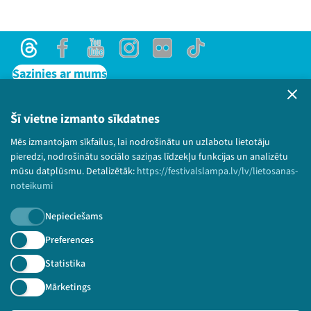
Threads
Facebook
Youtube
Instagram
Flick
TikTok
Sazinies ar mums
Privātuma politika
Lietošanas noteikumi un sīkdatņu politika
Šī vietne izmanto sīkdatnes
Bērnu aizsardzības politika
Mēs izmantojam sīkfailus, lai nodrošinātu un uzlabotu lietotāju
© 2026 Sarunu festivāls LAMPA Visas tiesības
pieredzi, nodrošinātu sociālo saziņas līdzekļu funkcijas un analizētu
paturētas.
mūsu datplūsmu. Detalizētāk:
https://festivalslampa.lv/lv/lietosanas-
noteikumi
Nepieciešams
Piesakies jaunumiem!
Preferences
Statistika
Nepalaid garām aktuālāko informāciju!
Mārketings