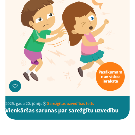
Pasākumam
nav video
ieraksta
2025. gada 20. jūnijs
Sarežģītas uzvedības telts
Vienkāršas sarunas par sarežģītu uzvedību