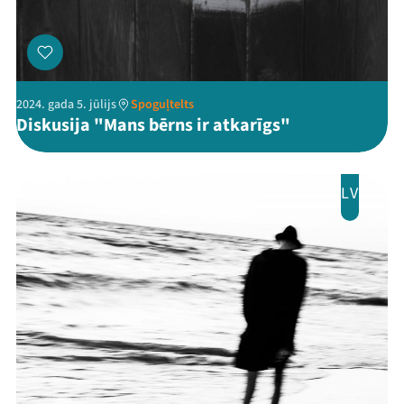
Viņi bija LAMPĀ 2026
Jaunumi
Ziedo
2024. gada 5. jūlijs
Spoguļtelts
Diskusija "Mans bērns ir atkarīgs"
Veikals
Kontakti
LV
Threads
Facebook
Youtube
X
Instagram
Flick
TikTok