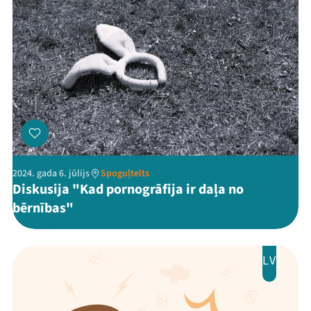
2024. gada 6. jūlijs
Spoguļtelts
Diskusija "Kad pornogrāfija ir daļa no
bērnības"
LV