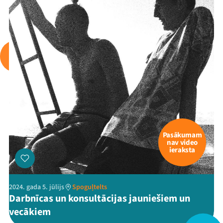
Pasākumam
nav video
ieraksta
2024. gada 5. jūlijs
Spoguļtelts
Darbnīcas un konsultācijas jauniešiem un
vecākiem