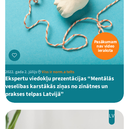
Programma
Arhīvs
Viņi bija LAMPĀ 2026
Jaunumi
Pasākumam
nav video
ieraksta
Ziedo
Veikals
2022. gada 2. jūlijs
Viss ir norm.a telts
Ekspertu viedokļu prezentācijas “Mentālās
Kontakti
veselības karstākās ziņas no zinātnes un
prakses telpas Latvijā”
LV