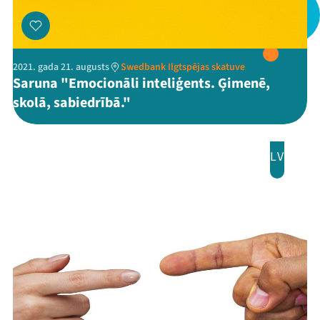
2021. gada 21. augusts
Swedbank Ilgtspējas skatuve
Saruna "Emocionāli inteliģents. Ģimenē,
skolā, sabiedrībā."
LV