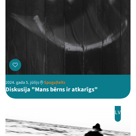
2024. gada 5. jūlijs
Spoguļtelts
Diskusija "Mans bērns ir atkarīgs"
LV