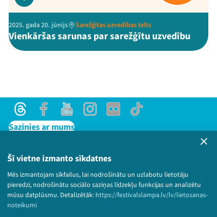
2025. gada 20. jūnijs
Sarežģītas uzvedības telts
Vienkāršas sarunas par sarežģītu uzvedību
Threads
Facebook
Youtube
Instagram
Flick
TikTok
Sazinies ar mums
Privātuma politika
Lietošanas noteikumi un sīkdatņu politika
Šī vietne izmanto sīkdatnes
Bērnu aizsardzības politika
Mēs izmantojam sīkfailus, lai nodrošinātu un uzlabotu lietotāju
© 2026 Sarunu festivāls LAMPA Visas tiesības
pieredzi, nodrošinātu sociālo saziņas līdzekļu funkcijas un analizētu
paturētas.
mūsu datplūsmu. Detalizētāk:
https://festivalslampa.lv/lv/lietosanas-
noteikumi