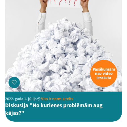
Pasākumam
nav video
ieraksta
2022. gada 1. jūlijs
Viss ir norm.a telts
Diskusija "No kurienes problēmām aug
kājas?"