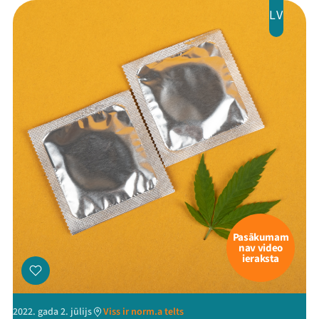
LV
Pasākumam
nav video
ieraksta
2022. gada 2. jūlijs
Viss ir norm.a telts