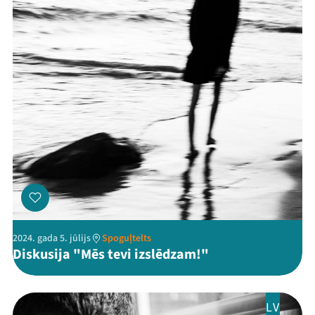
2024. gada 5. jūlijs
Spoguļtelts
Diskusija "Mēs tevi izslēdzam!"
LV