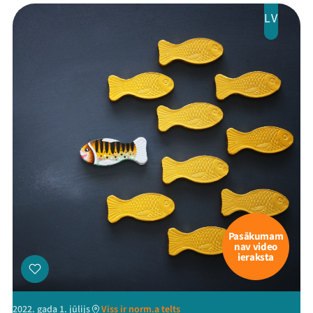
LV
Pasākumam
nav video
ieraksta
2022. gada 1. jūlijs
Viss ir norm.a telts