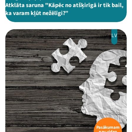
Atklāta saruna "Kāpēc no atšķirīgā ir tik bail,
ka varam kļūt nežēlīgi?”
LV
Pasākumam
nav video