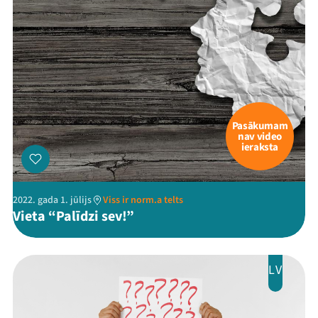
Pasākumam
nav video
ieraksta
2022. gada 1. jūlijs
Viss ir norm.a telts
Vieta “Palīdzi sev!”
LV