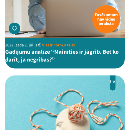
Pasākumam
nav video
ieraksta
2022. gada 2. jūlijs
Viss ir norm.a telts
Gadījumu analīze “Mainīties ir jāgrib. Bet ko
darīt, ja negribas?”
LV
Mana programma
Festivāls