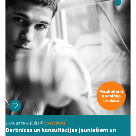
Pasākumam
nav video
ieraksta
2024. gada 6. jūlijs
Spoguļtelts
Darbnīcas un konsultācijas jauniešiem un