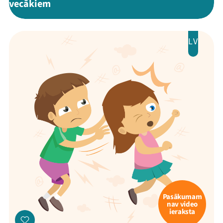
vecākiem
LV
Pasākumam
nav video
ieraksta