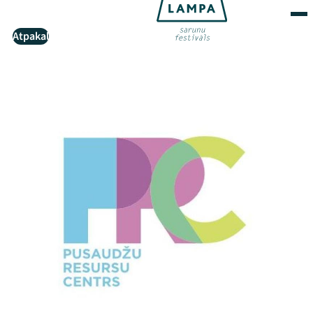
Atpakaļ