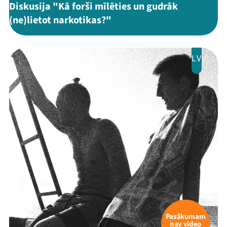
Diskusija "Kā forši mīlēties un gudrāk
(ne)lietot narkotikas?"
LV
Pasākumam
nav video