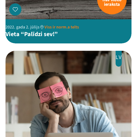
ieraksta
2022. gada 2. jūlijs
Viss ir norm.a telts
Vieta “Palīdzi sev!”
LV