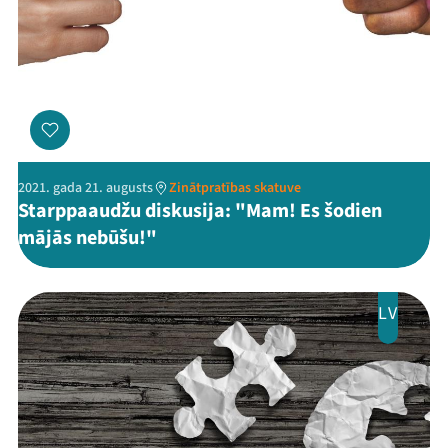
2021. gada 21. augusts
Zinātpratības skatuve
Starppaaudžu diskusija: "Mam! Es šodien
mājās nebūšu!"
LV