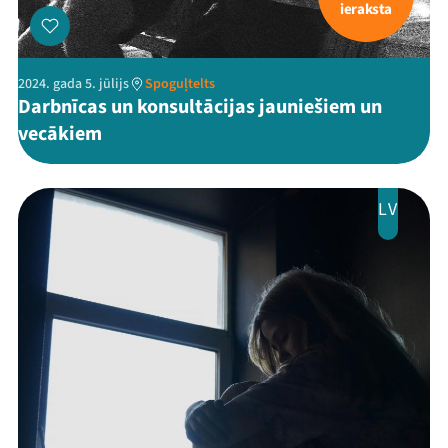
ieraksta
2024. gada 5. jūlijs
Spoguļtelts
Darbnīcas un konsultācijas jauniešiem un
vecākiem
LV