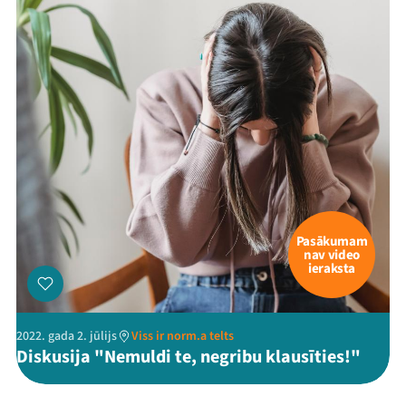
Threads
Facebook
Youtube
X
Instagram
Flick
TikTok
Pasākumam
nav video
ieraksta
2022. gada 2. jūlijs
Viss ir norm.a telts
Diskusija "Nemuldi te, negribu klausīties!"