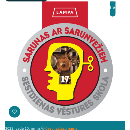
LV
2023. gada 10. jūnijs
Cēsu izstāžu nams