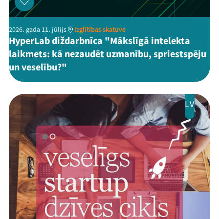
2026. gada 11. jūlijs
Izglītības skatuve
HyperLab diždarbnīca "Mākslīgā intelekta
laikmets: kā nezaudēt uzmanību, spriestspēju
un veselību?"
LV