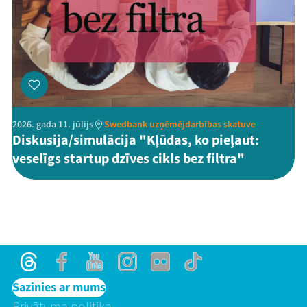
2026. gada 11. jūlijs
Swedbank uzņēmējdarbības skatuve
Diskusija/simulācija "Kļūdas, ko pieļaut:
veselīgs startup dzīves cikls bez filtra"
Threads
Facebook
Youtube
Instagram
Flick
TikTok
Sazinies ar mums
Privātuma politika