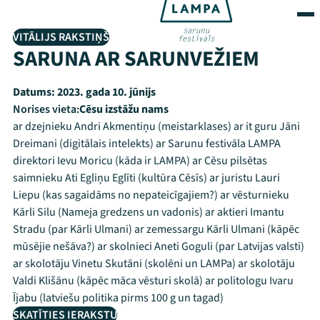
VITĀLIJS RAKSTIŅŠ
SARUNA AR SARUNVEŽIEM
Datums:
2023. gada 10. jūnijs
Norises vieta:
Cēsu izstāžu nams
ar dzejnieku Andri Akmentiņu (meistarklases) ar it guru Jāni
Dreimani (digitālais intelekts) ar Sarunu festivāla LAMPA
direktori Ievu Moricu (kāda ir LAMPA) ar Cēsu pilsētas
saimnieku Ati Egliņu Eglīti (kultūra Cēsīs) ar juristu Lauri
Liepu (kas sagaidāms no nepateicīgajiem?) ar vēsturnieku
Kārli Silu (Nameja gredzens un vadonis) ar aktieri Imantu
Stradu (par Kārli Ulmani) ar zemessargu Kārli Ulmani (kāpēc
mūsējie nešāva?) ar skolnieci Aneti Goguli (par Latvijas valsti)
ar skolotāju Vinetu Skutāni (skolēni un LAMPa) ar skolotāju
Valdi Klišānu (kāpēc māca vēsturi skolā) ar politologu Ivaru
Ījabu (latviešu politika pirms 100 g un tagad)
SKATĪTIES IERAKSTU