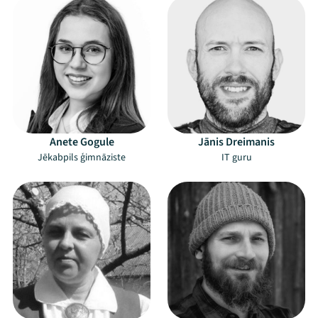
Anete Gogule
Jānis Dreimanis
Mana programma
Jēkabpils ģimnāziste
IT guru
Festivāls
Programma
Arhīvs
Viņi bija LAMPĀ 2026