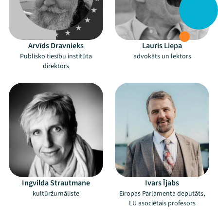
Arvīds Dravnieks
Lauris Liepa
Publisko tiesību institūta
advokāts un lektors
direktors
Ingvilda Strautmane
Ivars Ījabs
kultūržurnāliste
Eiropas Parlamenta deputāts,
LU asociētais profesors