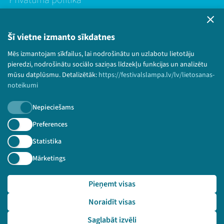
Lietošanas noteikumi un sīkdatņu politika
Bērnu aizsardzības politika
Šī vietne izmanto sīkdatnes
© 2026 Sarunu festivāls LAMPA Visas tiesības
paturētas.
Mēs izmantojam sīkfailus, lai nodrošinātu un uzlabotu lietotāju
pieredzi, nodrošinātu sociālo saziņas līdzekļu funkcijas un analizētu
mūsu datplūsmu. Detalizētāk:
https://festivalslampa.lv/lv/lietosanas-
noteikumi
Piesakies jaunumiem!
Nepieciešams
Preferences
Nepalaid garām aktuālāko informāciju!
Statistika
Mārketings
Pieteikties
Pieņemt visas
🔗 https://festivalslampa.lv/lv/video-arhivs/2313?sp
Noraidīt visas
eaker=Vit%C4%81lijs%20Raksti%C5%86%C5%A1&speaker_id=
5545
Saglabāt izvēli