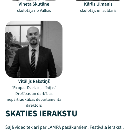
Vineta Skutāne
Kārlis Ulmanis
Jaunumi
skolotāja no Valkas
skolotājs un suldaris
Ziedo
Veikals
Kontakti
Vitālijs Rakstiņš
"Eiropas Dzelzceļa līnijas"
Drošības un darbības
nepārtrauktības departamenta
direktors
SKATIES IERAKSTU
Threads
Facebook
Youtube
X
Instagram
Flick
TikTok
Šajā video tek arī par LAMPA pasākumiem. Festivāla ieraksti,