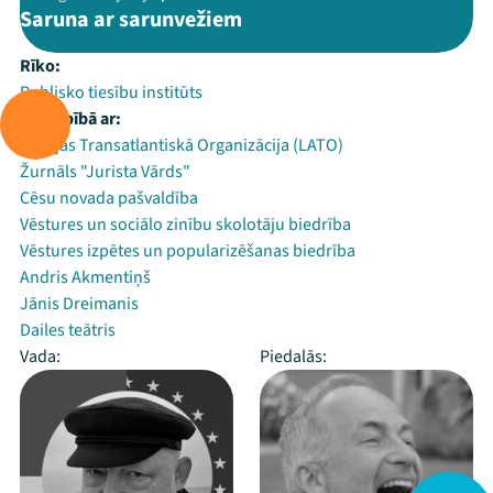
Saruna ar sarunvežiem
Rīko:
Publisko tiesību institūts
Sadarbībā ar:
Latvijas Transatlantiskā Organizācija (LATO)
Žurnāls "Jurista Vārds"
Cēsu novada pašvaldība
Vēstures un sociālo zinību skolotāju biedrība
Vēstures izpētes un popularizēšanas biedrība
Andris Akmentiņš
Jānis Dreimanis
Dailes teātris
Vada:
Piedalās: