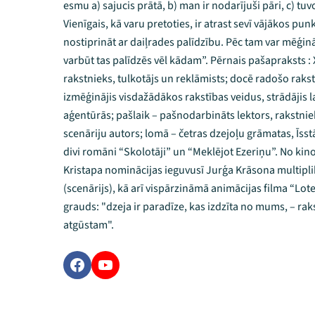
esmu a) sajucis prātā, b) man ir nodarījuši pāri, c) tu
Vienīgais, kā varu pretoties, ir atrast sevī vājākos pun
nostiprināt ar daiļrades palīdzību. Pēc tam var mēģināt
varbūt tas palīdzēs vēl kādam”. Pērnais pašapraksts :
rakstnieks, tulkotājs un reklāmists; docē radošo rakst
izmēģinājis visdažādākos rakstības veidus, strādājis 
aģentūrās; pašlaik – pašnodarbināts lektors, rakstniek
scenāriju autors; lomā – četras dzejoļu grāmatas, Īsst
divi romāni “Skolotāji” un “Meklējot Ezeriņu”. No kin
Kristapa nominācijas ieguvusī Jurģa Krāsona multipli
(scenārijs), kā arī vispārzināmā animācijas filma “Lot
grauds: "dzeja ir paradīze, kas izdzīta no mums, – r
atgūstam".