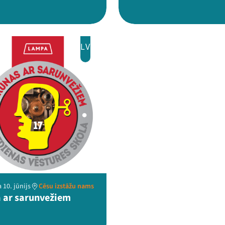
LV
 10. jūnijs
Cēsu izstāžu nams
 ar sarunvežiem