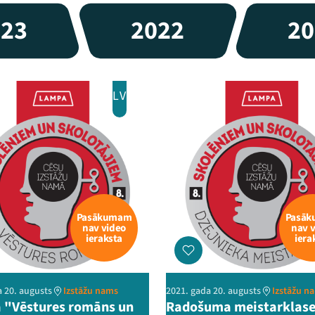
023
2022
20
LV
Pasākumam
Pasā
nav video
nav 
ieraksta
iera
a 20. augusts
Izstāžu nams
2021. gada 20. augusts
Izstāžu n
 "Vēstures romāns un
Radošuma meistarklas