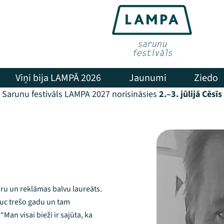
Viņi bija LAMPĀ 2026
Jaunumi
Ziedo
Sarunu festivāls LAMPA 2027 norisināsies
2.–3. jūlijā Cēsīs
āru un reklāmas balvu laureāts.
uc trešo gadu un tam
Man visai bieži ir sajūta, ka