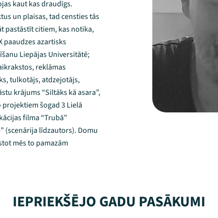
vojas kaut kas draudīgs.
ktus un plaisas, tad censties tās
 pastāstīt citiem, kas notika,
 X paaudzes azartisks
īšanu Liepājas Universitātē;
laikrakstos, reklāmas
s, tulkotājs, atdzejotājs,
āstu krājums “Siltāks kā asara”,
o projektiem šogad 3 Lielā
kācijas filma “Trubā”
e” (scenārija līdzautors). Domu
akstot mēs to pamazām
IEPRIEKŠĒJO GADU PASĀKUMI