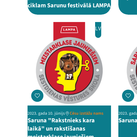
ciklam Sarunu festivālā LAMPA
LV
2023. gada 10. jūnijs
Cēsu izstāžu nams
2023. gada
Saruna "Rakstnieks kara
Saruna
laikā" un rakstīšanas