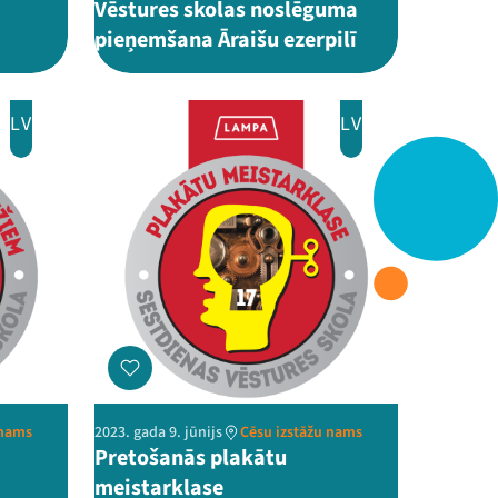
Vēstures skolas noslēguma
pieņemšana Āraišu ezerpilī
LV
LV
 nams
2023. gada 9. jūnijs
Cēsu izstāžu nams
Pretošanās plakātu
meistarklase