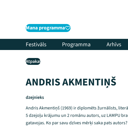
Mana programma
Festivāls
Programma
Arhīvs
Atpakaļ
ANDRIS AKMENTIŅŠ
dzejnieks
Andris Akmentiņš (1969) ir diplomēts žurnālists, liter
5 dzejoļu krājumu un 2 romānu autors, uz LAMPU bra
gatavojas. Ko par savu dzīves mērķi saka pats autors? “