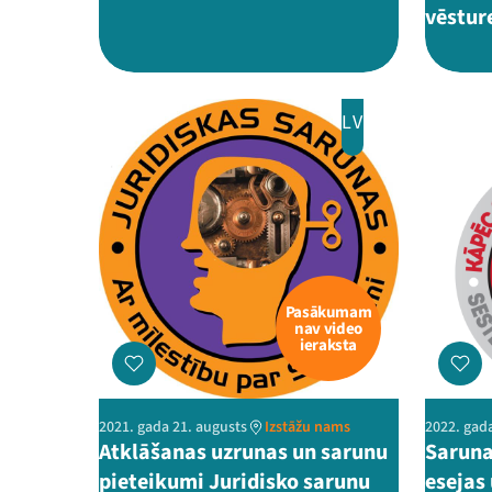
vēstur
LV
Pasākumam
nav video
ieraksta
2021. gada 21. augusts
Izstāžu nams
2022. gada
Atklāšanas uzrunas un sarunu
Saruna
pieteikumi Juridisko sarunu
esejas