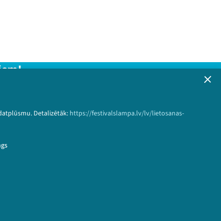
iem!
formāciju!
 datplūsmu. Detalizētāk:
https://festivalslampa.lv/lv/lietosanas-
Pieteikties
ngs