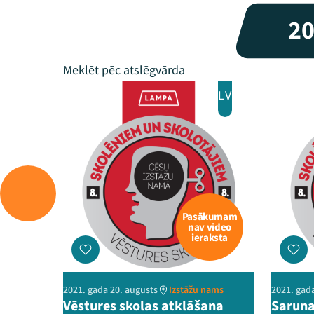
2
LV
Pasākumam
nav video
ieraksta
2021. gada 20. augusts
Izstāžu nams
2021. gad
Vēstures skolas atklāšana
Saruna