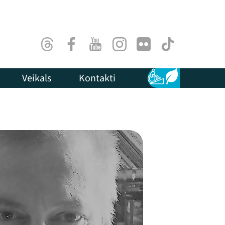
Threads
Facebook
Youtube
Instagram
Flick
TikTok
Veikals
Kontakti
Pieejamība
Ilgtspēja