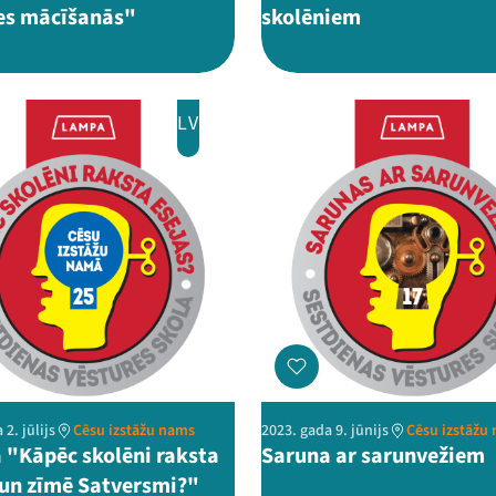
es mācīšanās"
skolēniem
LV
 2. jūlijs
Cēsu izstāžu nams
2023. gada 9. jūnijs
Cēsu izstāžu
 "Kāpēc skolēni raksta
Saruna ar sarunvežiem
 un zīmē Satversmi?"