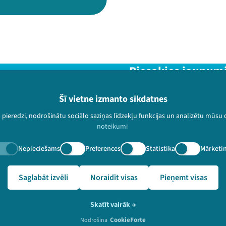
Piesakies jaunum
Nepalaid garām aktuālāko in
Šī vietne izmanto sīkdatnes
u pieredzi, nodrošinātu sociālo saziņas līdzekļu funkcijas un analizētu mūsu
noteikumi
Nepieciešams
Preferences
Statistika
Mārketi
paturētas.
🔗 https://festivalslampa.lv/lv/dalibnieki/3756
Saglabāt izvēli
Noraidīt visas
Pieņemt visas
Skatīt vairāk
→
CookieForte
Nodrošina