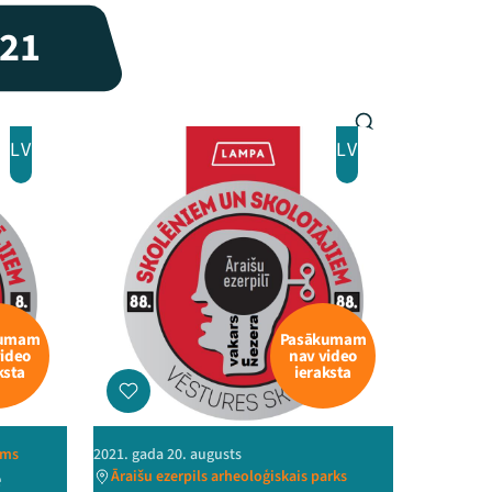
21
LV
LV
kumam
Pasākumam
video
nav video
ksta
ieraksta
ams
2021. gada 20. augusts
e
Āraišu ezerpils arheoloģiskais parks