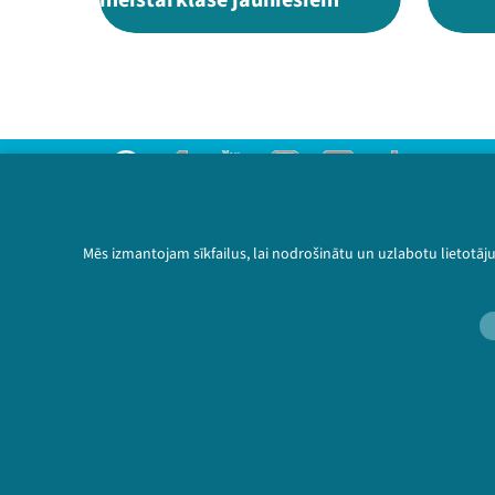
meistarklase jauniešiem
Threads
Facebook
Youtube
Instagram
Flick
TikTok
Sazinies ar mums
Privātuma politika
Mēs izmantojam sīkfailus, lai nodrošinātu un uzlabotu lietotāj
Lietošanas noteikumi un sīkdatņu politika
Bērnu aizsardzības politika
© 2026 Sarunu festivāls LAMPA Visas tiesības 