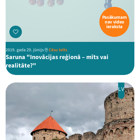
Pasākumam
nav video
ieraksta
2019. gada 29. jūnijs
Cēsu telts
Saruna "Inovācijas reģionā – mīts vai
realitāte?"
LV