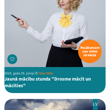
Pasākumam
nav video
ieraksta
2019. gada 29. jūnijs
Cēsu telts
Jaunā mācību stunda "Drosme mācīt un
mācīties"
LV