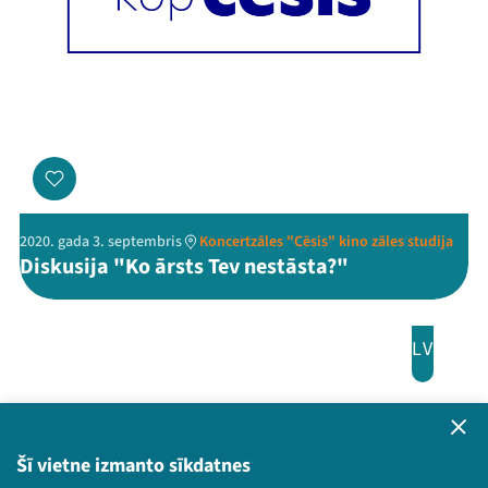
2020. gada 3. septembris
Koncertzāles "Cēsis" kino zāles studija
Diskusija "Ko ārsts Tev nestāsta?"
LV
Šī vietne izmanto sīkdatnes