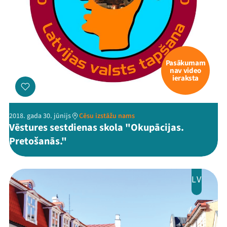
Pasākumam
nav video
ieraksta
2018. gada 30. jūnijs
Cēsu izstāžu nams
Vēstures sestdienas skola "Okupācijas.
Pretošanās."
LV