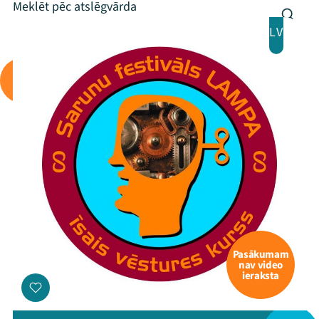
LV
Pasākumam
nav video
ieraksta