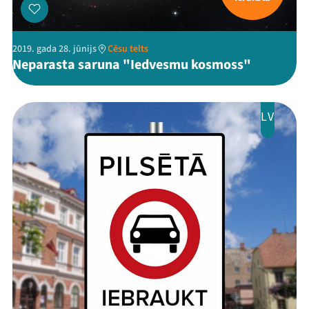
Ziedo
Veikals
2019. gada 28. jūnijs
Cēsu telts
Neparasta saruna "Iedvesmu kosmoss"
Kontakti
LV
Threads
Facebook
Youtube
X
Instagram
Flick
TikTok