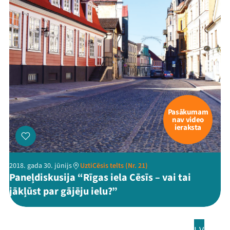
Pasākumam
nav video
ieraksta
2018. gada 30. jūnijs
UztiCēsis telts (Nr. 21)
Paneļdiskusija “Rīgas iela Cēsīs – vai tai
jākļūst par gājēju ielu?”