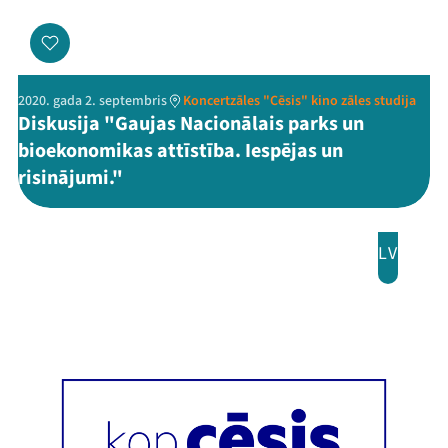
2020. gada 2. septembris
Koncertzāles "Cēsis" kino zāles studija
Diskusija "Gaujas Nacionālais parks un
bioekonomikas attīstība. Iespējas un
risinājumi."
LV