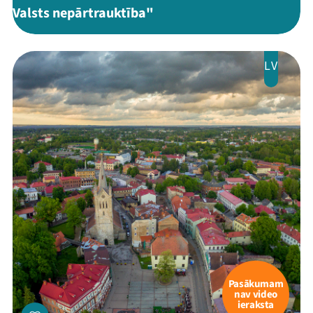
Valsts nepārtrauktība"
LV
Pasākumam
nav video
ieraksta