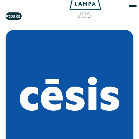
Atpakaļ