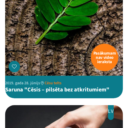
Pasākumam
nav video
ieraksta
2019. gada 28. jūnijs
Cēsu telts
Saruna "Cēsis – pilsēta bez atkritumiem"
LV