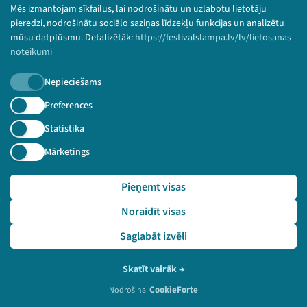
Mēs izmantojam sīkfailus, lai nodrošinātu un uzlabotu lietotāju
pieredzi, nodrošinātu sociālo saziņas līdzekļu funkcijas un analizētu
mūsu datplūsmu. Detalizētāk:
https://festivalslampa.lv/lv/lietosanas-
noteikumi
Nepieciešams
Preferences
Statistika
Mārketings
Pieņemt visas
2020. gada 3. septembris
Koncertzāles "Cēsis" kino zāles studija
Diskusija "Vienotās atlīdzības likums - solis uz
Noraidīt visas
priekšu vai divi atpakaļ?"
Saglabāt izvēli
Skatīt vairāk
→
LV
CookieForte
Nodrošina