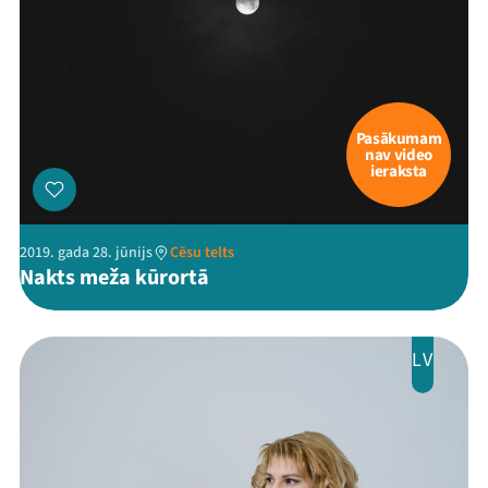
Pasākumam
nav video
ieraksta
2019. gada 28. jūnijs
Cēsu telts
Nakts meža kūrortā
LV