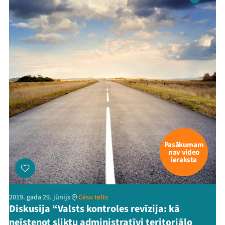
Pasākumam
nav video
ieraksta
2019. gada 29. jūnijs
Cēsu telts
Diskusija “Valsts kontroles revīzija: kā
neīstenot sliktu administratīvi teritoriālo