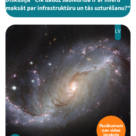
Diskusija "Cik daudz sabiedrība ir ar mieru
maksāt par infrastruktūru un tās uzturēšanu?"
LV
Mana programma
Festivāls
Programma
Arhīvs
Viņi bija LAMPĀ 2026
Pasākumam
Jaunumi
nav video
ieraksta