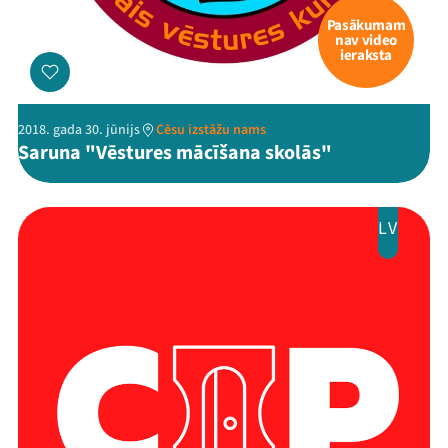
Pasākumam
nav video
ieraksta
2018. gada 30. jūnijs
Cēsu izstāžu nams
Saruna "Vēstures mācīšana skolās"
LV