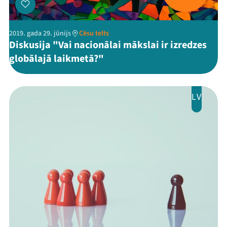
2019. gada 29. jūnijs
Cēsu telts
Diskusija "Vai nacionālai mākslai ir izredzes
globālajā laikmetā?"
LV