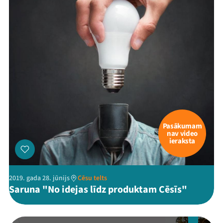
Pasākumam
nav video
ieraksta
2019. gada 28. jūnijs
Cēsu telts
Saruna "No idejas līdz produktam Cēsīs"