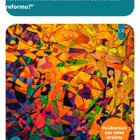
reformu?”
LV
Pasākumam
nav video
ieraksta