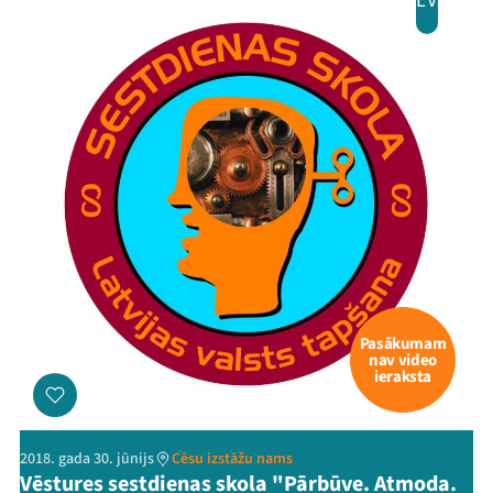
LV
Pasākumam
nav video
ieraksta
2018. gada 30. jūnijs
Cēsu izstāžu nams
Vēstures sestdienas skola "Pārbūve. Atmoda.