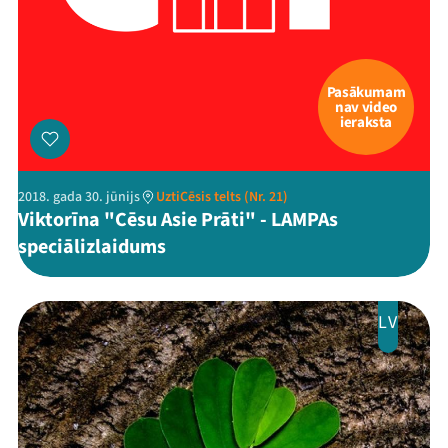
Pasākumam
nav video
ieraksta
2018. gada 30. jūnijs
UztiCēsis telts (Nr. 21)
Viktorīna "Cēsu Asie Prāti" - LAMPAs
speciālizlaidums
LV