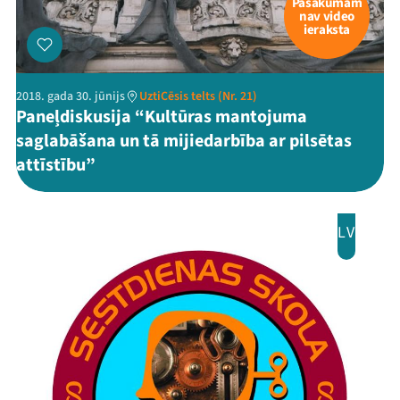
Pasākumam
nav video
ieraksta
2018. gada 30. jūnijs
UztiCēsis telts (Nr. 21)
Paneļdiskusija “Kultūras mantojuma
saglabāšana un tā mijiedarbība ar pilsētas
attīstību”
LV