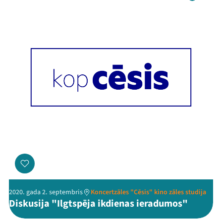
2020. gada 2. septembris
Koncertzāles "Cēsis" kino zāles studija
Diskusija "Ilgtspēja ikdienas ieradumos"