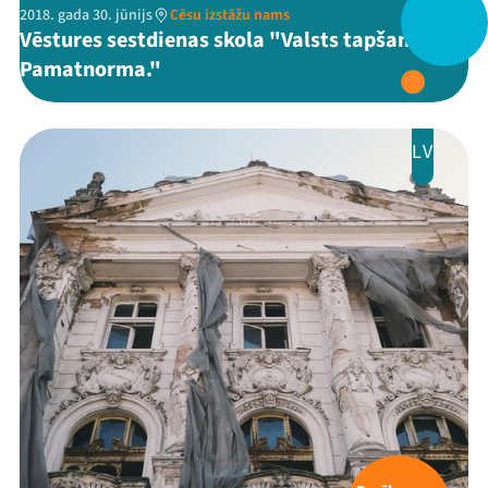
2018. gada 30. jūnijs
Cēsu izstāžu nams
Vēstures sestdienas skola "Valsts tapšana.
Pamatnorma."
LV