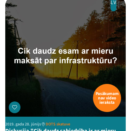
LV
Pasākumam
nav video
ieraksta
2019. gada 28. jūnijs
DOTS skatuve