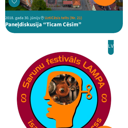
2018. gada 30. jūnijs
UztiCēsis telts (Nr. 21)
Paneļdiskusija “Ticam Cēsīm”
LV