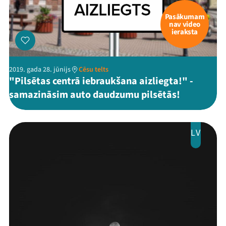
Pasākumam
nav video
ieraksta
2019. gada 28. jūnijs
Cēsu telts
"Pilsētas centrā iebraukšana aizliegta!" -
samazināsim auto daudzumu pilsētās!
LV