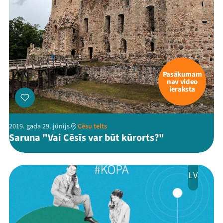
Pasākumam
nav video
ieraksta
2019. gada 29. jūnijs
Cēsu telts
Saruna "Vai Cēsīs var būt kūrorts?"
LV