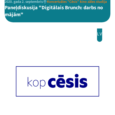
2020. gada 2. septembris
Koncertzāles "Cēsis" kino zāles studija
Paneļdiskusija "Digitālais Brunch: darbs no
mājām"
LV