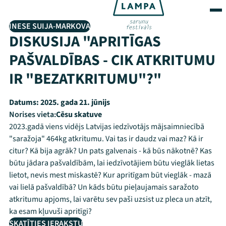
INESE SUIJA-MARKOVA
DISKUSIJA "APRITĪGAS
PAŠVALDĪBAS - CIK ATKRITUMU
IR "BEZATKRITUMU"?"
Datums:
2025. gada 21. jūnijs
Norises vieta:
Cēsu skatuve
2023.gadā viens vidējs Latvijas iedzīvotājs mājsaimniecībā
"saražoja" 464kg atkritumu. Vai tas ir daudz vai maz? Kā ir
citur? Kā bija agrāk? Un pats galvenais - kā būs nākotnē? Kas
būtu jādara pašvaldībām, lai iedzīvotājiem būtu vieglāk lietas
lietot, nevis mest miskastē? Kur apritīgam būt vieglāk - mazā
vai lielā pašvaldībā? Un kāds būtu pieļaujamais saražoto
atkritumu apjoms, lai varētu sev paši uzsist uz pleca un atzīt,
ka esam kļuvuši apritīgi?
SKATĪTIES IERAKSTU