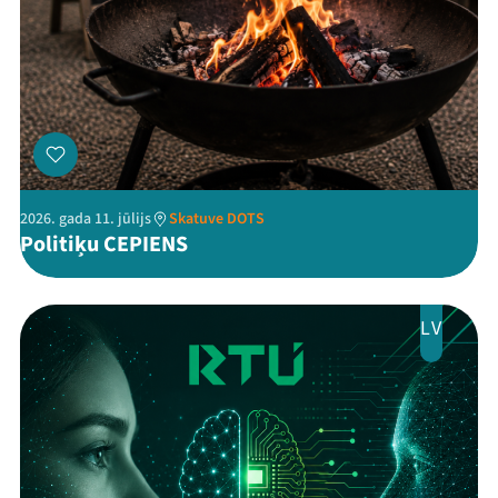
Threads
Facebook
Youtube
X
Instagram
Flick
TikTok
2026. gada 11. jūlijs
Skatuve DOTS
Politiķu CEPIENS
LV