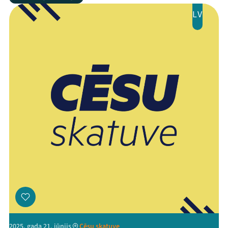
LV
2025. gada 21. jūnijs
Cēsu skatuve