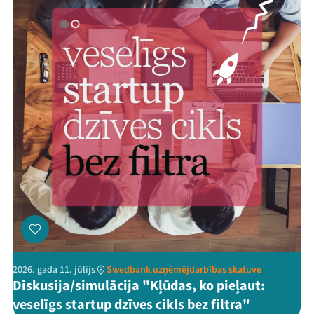
2026. gada 11. jūlijs
Swedbank uzņēmējdarbības skatuve
Diskusija/simulācija "Kļūdas, ko pieļaut:
veselīgs startup dzīves cikls bez filtra"