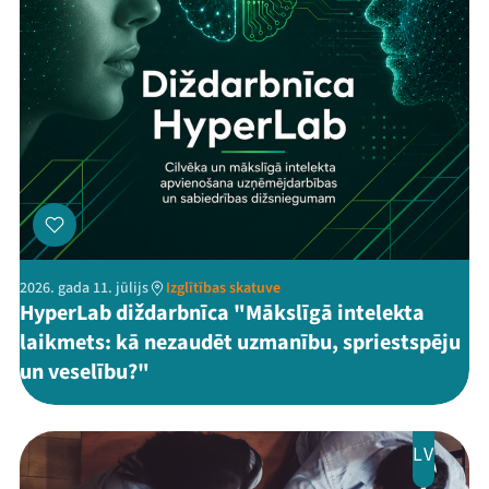
2026. gada 11. jūlijs
Izglītības skatuve
HyperLab diždarbnīca "Mākslīgā intelekta
laikmets: kā nezaudēt uzmanību, spriestspēju
un veselību?"
LV