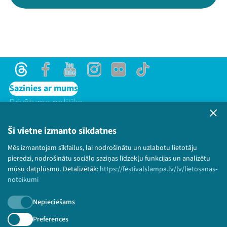
Threads
Facebook
Youtube
Instagram
Flick
TikTok
Sazinies ar mums
Privātuma politika
Lietošanas noteikumi un sīkdatņu politika
Bērnu aizsardzības politika
Šī vietne izmanto sīkdatnes
© 2026 Sarunu festivāls LAMPA Visas tiesības
Mēs izmantojam sīkfailus, lai nodrošinātu un uzlabotu lietotāju
paturētas.
pieredzi, nodrošinātu sociālo saziņas līdzekļu funkcijas un analizētu
mūsu datplūsmu. Detalizētāk:
https://festivalslampa.lv/lv/lietosanas-
noteikumi
Nepieciešams
Piesakies jaunumiem!
Preferences