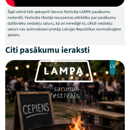
Arhīvs
Šajā vietnē tiek apkopoti Sarunu festivāla LAMPA pasākumu
materiāli. Festivāla rīkotāji neuzņemas atbildību par pasākumu
Viņi bija LAMPĀ 2026
dalībnieku viedokļu saturu, kā arī nerediģē to, ciktāl viedokļu
saturs nav acīmredzami pretējs Latvijas Republikas normatīvajiem
Jaunumi
aktiem.
Ziedo
Citi pasākumu ieraksti
Veikals
LV
Kontakti