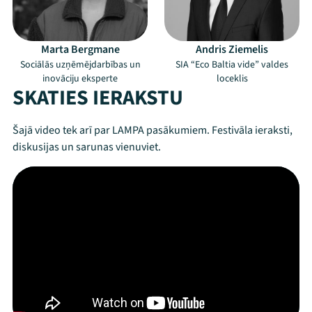
Marta Bergmane
Andris Ziemelis
Sociālās uzņēmējdarbības un
SIA “Eco Baltia vide” valdes
inovāciju eksperte
loceklis
SKATIES IERAKSTU
Šajā video tek arī par LAMPA pasākumiem. Festivāla ieraksti,
diskusijas un sarunas vienuviet.
Mana programma
Festivāls
Programma