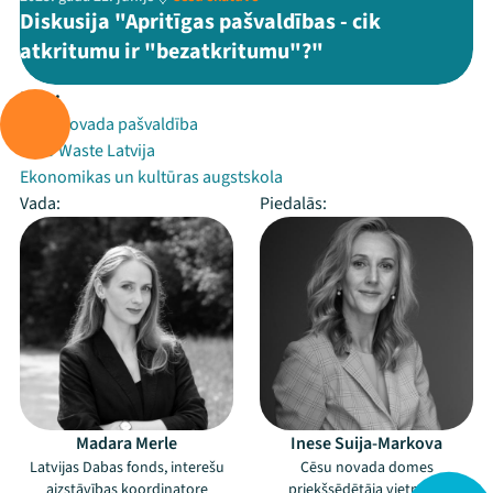
Diskusija "Apritīgas pašvaldības - cik
atkritumu ir "bezatkritumu"?"
Rīko:
Cēsu novada pašvaldība
Zero Waste Latvija
Ekonomikas un kultūras augstskola
Vada:
Piedalās:
Madara Merle
Inese Suija-Markova
Latvijas Dabas fonds, interešu
Cēsu novada domes
aizstāvības koordinatore
priekšsēdētāja vietniece