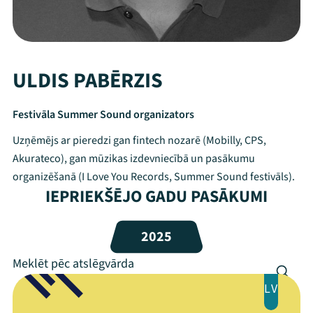
ULDIS PABĒRZIS
Festivāla Summer Sound organizators
Uzņēmējs ar pieredzi gan fintech nozarē (Mobilly, CPS,
Akurateco), gan mūzikas izdevniecībā un pasākumu
organizēšanā (I Love You Records, Summer Sound festivāls).
IEPRIEKŠĒJO GADU PASĀKUMI
Mana programma
2025
Festivāls
Programma
LV