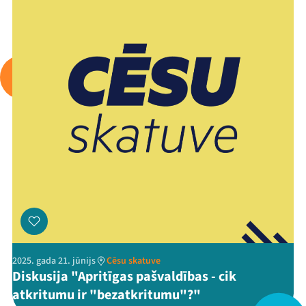
Arhīvs
Viņi bija LAMPĀ 2026
Jaunumi
Ziedo
Veikals
Kontakti
2025. gada 21. jūnijs
Cēsu skatuve
Diskusija "Apritīgas pašvaldības - cik
atkritumu ir "bezatkritumu"?"