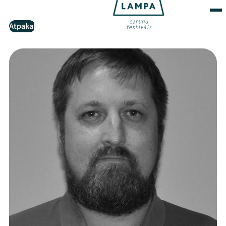
Atpakaļ