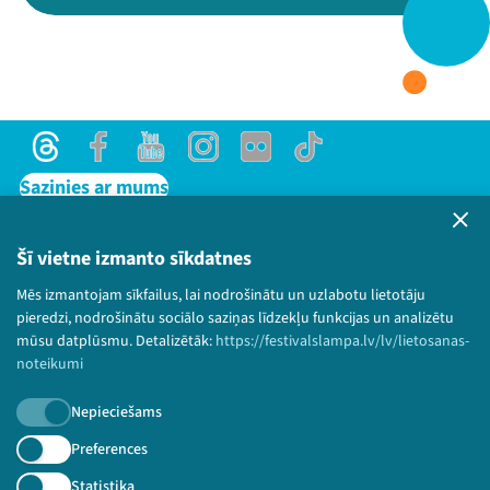
Threads
Facebook
Youtube
X
Instagram
Flick
TikTok
Threads
Facebook
Youtube
Instagram
Flick
TikTok
Sazinies ar mums
Privātuma politika
Lietošanas noteikumi un sīkdatņu politika
Šī vietne izmanto sīkdatnes
Bērnu aizsardzības politika
Mēs izmantojam sīkfailus, lai nodrošinātu un uzlabotu lietotāju
© 2026 Sarunu festivāls LAMPA Visas tiesības
pieredzi, nodrošinātu sociālo saziņas līdzekļu funkcijas un analizētu
paturētas.
mūsu datplūsmu. Detalizētāk:
https://festivalslampa.lv/lv/lietosanas-
noteikumi
Nepieciešams
Piesakies jaunumiem!
Preferences
Statistika