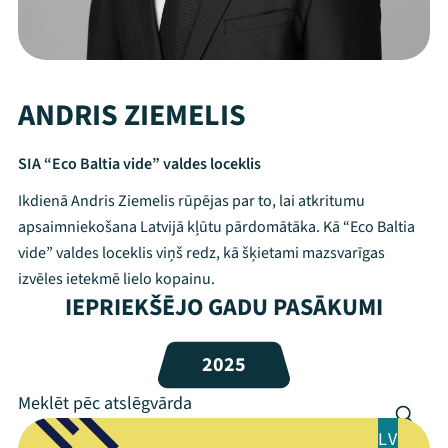
ANDRIS ZIEMELIS
SIA “Eco Baltia vide” valdes loceklis
Ikdienā Andris Ziemelis rūpējas par to, lai atkritumu
apsaimniekošana Latvijā kļūtu pārdomātāka. Kā “Eco Baltia
vide” valdes loceklis viņš redz, kā šķietami mazsvarīgas
izvēles ietekmē lielo kopainu.
IEPRIEKŠĒJO GADU PASĀKUMI
Mana programma
2025
Festivāls
Programma
LV