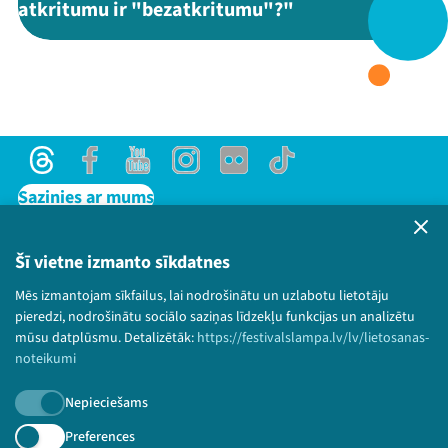
atkritumu ir "bezatkritumu"?"
Threads
Facebook
Youtube
X
Instagram
Flick
TikTok
Threads
Facebook
Youtube
Instagram
Flick
TikTok
Sazinies ar mums
Privātuma politika
Lietošanas noteikumi un sīkdatņu politika
Šī vietne izmanto sīkdatnes
Bērnu aizsardzības politika
Mēs izmantojam sīkfailus, lai nodrošinātu un uzlabotu lietotāju
© 2026 Sarunu festivāls LAMPA Visas tiesības
pieredzi, nodrošinātu sociālo saziņas līdzekļu funkcijas un analizētu
paturētas.
mūsu datplūsmu. Detalizētāk:
https://festivalslampa.lv/lv/lietosanas-
noteikumi
Nepieciešams
Piesakies jaunumiem!
Preferences