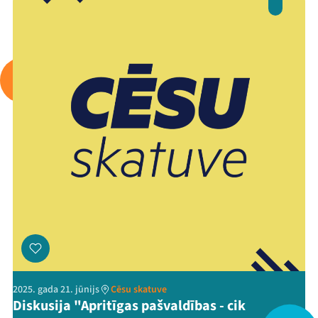
Arhīvs
Viņi bija LAMPĀ 2026
Jaunumi
Ziedo
Veikals
Kontakti
2025. gada 21. jūnijs
Cēsu skatuve
Diskusija "Apritīgas pašvaldības - cik