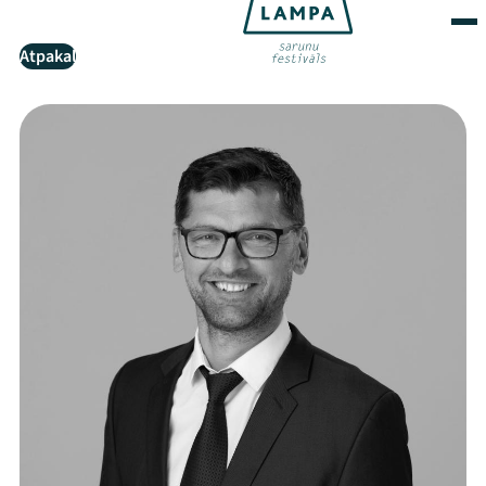
Atpakaļ