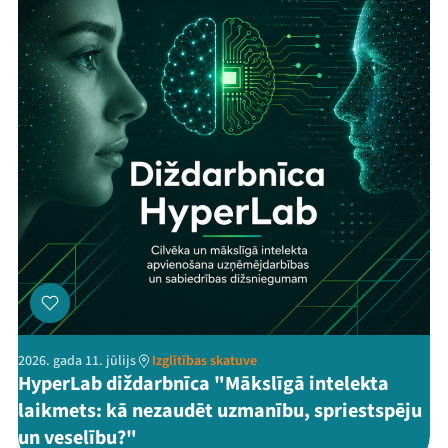
2026. gada 11. jūlijs
Izglītības skatuve
HyperLab diždarbnīca "Mākslīgā intelekta
laikmets: kā nezaudēt uzmanību, spriestspēju
un veselību?"