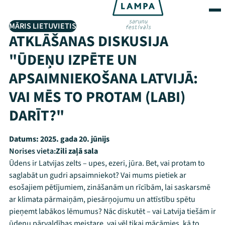
MĀRIS LIETUVIETIS
ATKLĀŠANAS DISKUSIJA
"ŪDEŅU IZPĒTE UN
APSAIMNIEKOŠANA LATVIJĀ:
VAI MĒS TO PROTAM (LABI)
DARĪT?"
Datums:
2025. gada 20. jūnijs
Norises vieta:
Zili zaļā sala
Ūdens ir Latvijas zelts – upes, ezeri, jūra. Bet, vai protam to
saglabāt un gudri apsaimniekot? Vai mums pietiek ar
esošajiem pētījumiem, zināšanām un rīcībām, lai saskarsmē
ar klimata pārmaiņām, piesārņojumu un attīstību spētu
pieņemt labākos lēmumus? Nāc diskutēt – vai Latvija tiešām ir
ūdeņu pārvaldības meistare, vai vēl tikai mācāmies, kā to