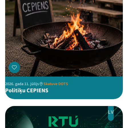
Threads
Facebook
Youtube
X
Instagram
Flick
TikTok
2026. gada 11. jūlijs
Skatuve DOTS
Politiķu CEPIENS
LV