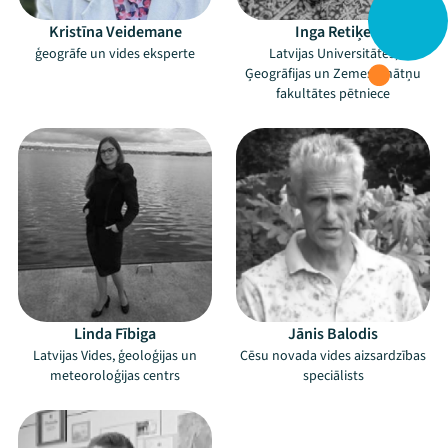
Kristīna Veidemane
Inga Retiķe
ģeogrāfe un vides eksperte
Latvijas Universitātes,
Ģeogrāfijas un Zemes zinātņu
fakultātes pētniece
Linda Fībiga
Jānis Balodis
Latvijas Vides, ģeoloģijas un
Cēsu novada vides aizsardzības
meteoroloģijas centrs
speciālists