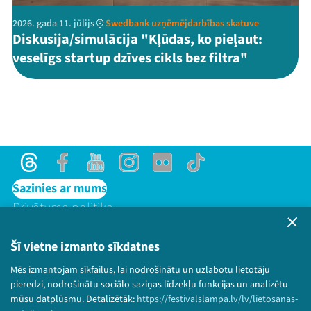
2026. gada 11. jūlijs
Swedbank uzņēmējdarbības skatuve
Diskusija/simulācija "Kļūdas, ko pieļaut:
veselīgs startup dzīves cikls bez filtra"
Threads
Facebook
Youtube
Instagram
Flick
TikTok
Sazinies ar mums
Privātuma politika
Lietošanas noteikumi un sīkdatņu politika
Bērnu aizsardzības politika
Šī vietne izmanto sīkdatnes
© 2026 Sarunu festivāls LAMPA Visas tiesības
Mēs izmantojam sīkfailus, lai nodrošinātu un uzlabotu lietotāju
paturētas.
pieredzi, nodrošinātu sociālo saziņas līdzekļu funkcijas un analizētu
mūsu datplūsmu. Detalizētāk:
https://festivalslampa.lv/lv/lietosanas-