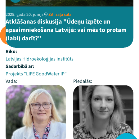
2025. gada 20. jūnijs
Zili zaļā sala
Atklāšanas diskusija "Ūdeņu izpēte un
apsaimniekošana Latvijā: vai mēs to protam
(labi) darīt?"
Rīko:
Latvijas Hidroekoloģijas institūts
Sadarbībā ar:
Projekts "LIFE GoodWater IP"
Vada:
Piedalās: