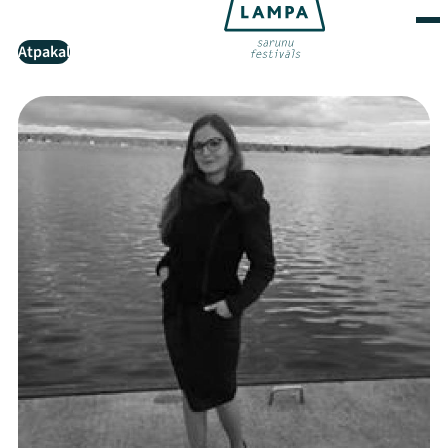
Atpakaļ