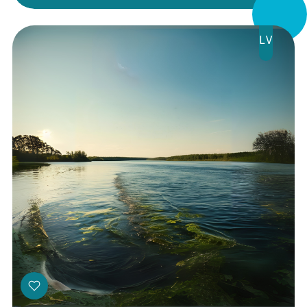
Veikals
LV
Kontakti
Threads
Facebook
Youtube
X
Instagram
Flick
TikTok