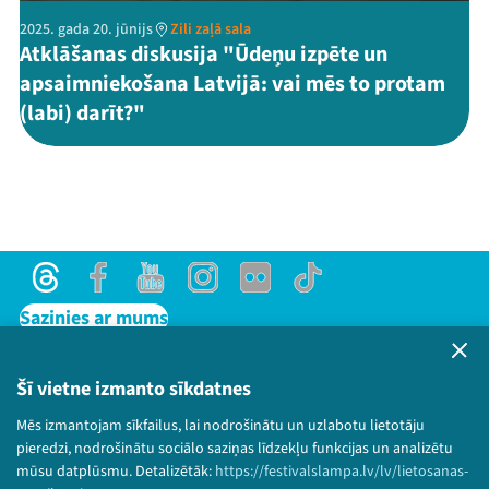
2025. gada 20. jūnijs
Zili zaļā sala
Atklāšanas diskusija "Ūdeņu izpēte un
apsaimniekošana Latvijā: vai mēs to protam
(labi) darīt?"
Threads
Facebook
Youtube
Instagram
Flick
TikTok
Sazinies ar mums
Privātuma politika
Lietošanas noteikumi un sīkdatņu politika
Šī vietne izmanto sīkdatnes
Bērnu aizsardzības politika
Mēs izmantojam sīkfailus, lai nodrošinātu un uzlabotu lietotāju
© 2026 Sarunu festivāls LAMPA Visas tiesības
pieredzi, nodrošinātu sociālo saziņas līdzekļu funkcijas un analizētu
paturētas.
mūsu datplūsmu. Detalizētāk:
https://festivalslampa.lv/lv/lietosanas-