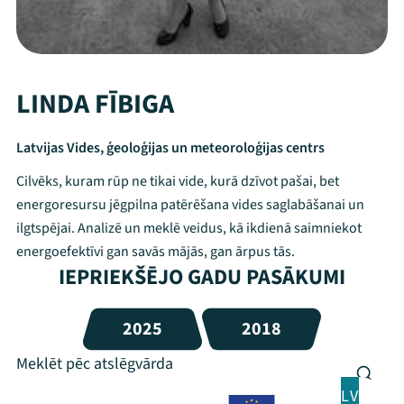
LINDA FĪBIGA
Latvijas Vides, ģeoloģijas un meteoroloģijas centrs
Cilvēks, kuram rūp ne tikai vide, kurā dzīvot pašai, bet
energoresursu jēgpilna patērēšana vides saglabāšanai un
ilgtspējai. Analizē un meklē veidus, kā ikdienā saimniekot
energoefektīvi gan savās mājās, gan ārpus tās.
IEPRIEKŠĒJO GADU PASĀKUMI
2025
2018
LV