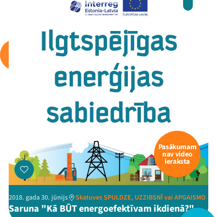
Mana programma
Festivāls
Programma
Arhīvs
Pasākumam
nav video
ieraksta
Viņi bija LAMPĀ 2026
Jaunumi
2018. gada 30. jūnijs
Skatuves SPULDZE, UZZIBSNĪ vai APGAISMO
Saruna "Kā BŪT energoefektīvam ikdienā?"
Ziedo