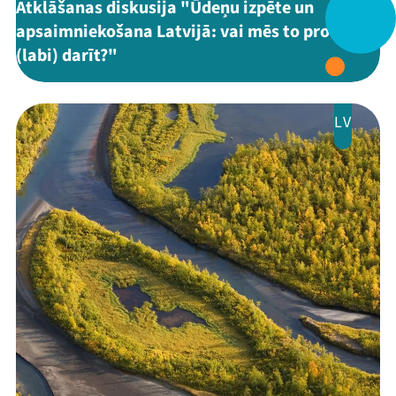
Atklāšanas diskusija "Ūdeņu izpēte un
Ziedo
apsaimniekošana Latvijā: vai mēs to protam
Veikals
(labi) darīt?"
Kontakti
LV
Threads
Facebook
Youtube
X
Instagram
Flick
TikTok