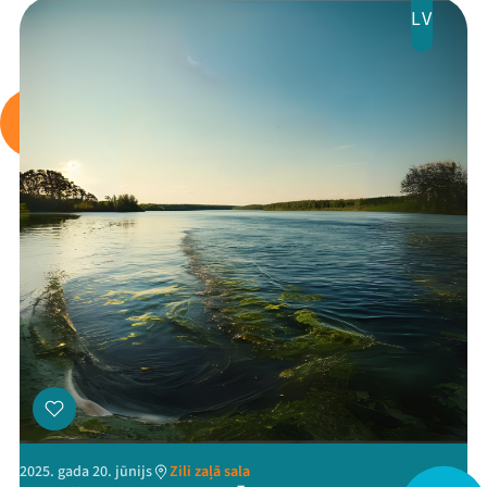
LV
Mana programma
Festivāls
Programma
Arhīvs
Viņi bija LAMPĀ 2026
Jaunumi
2025. gada 20. jūnijs
Zili zaļā sala