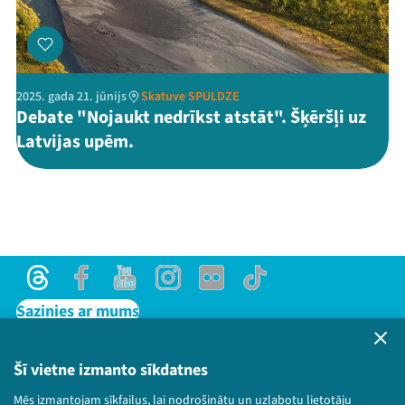
2025. gada 21. jūnijs
Skatuve SPULDZE
Debate "Nojaukt nedrīkst atstāt". Šķēršļi uz
Latvijas upēm.
Threads
Facebook
Youtube
Instagram
Flick
TikTok
Sazinies ar mums
Privātuma politika
Lietošanas noteikumi un sīkdatņu politika
Šī vietne izmanto sīkdatnes
Bērnu aizsardzības politika
Mēs izmantojam sīkfailus, lai nodrošinātu un uzlabotu lietotāju