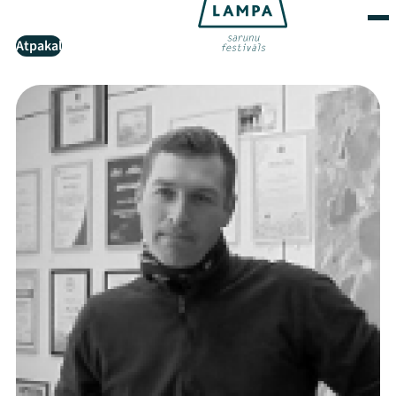
Atpakaļ