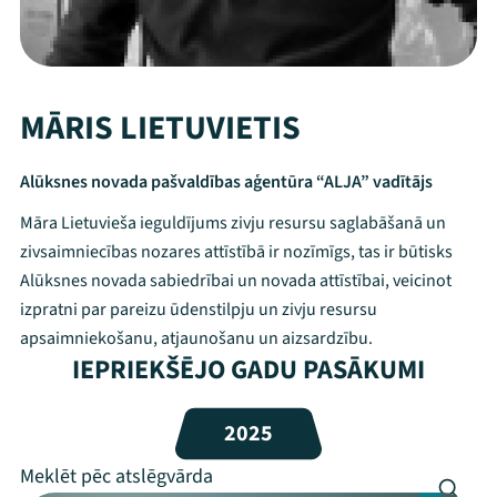
MĀRIS LIETUVIETIS
Alūksnes novada pašvaldības aģentūra “ALJA” vadītājs
Māra Lietuvieša ieguldījums zivju resursu saglabāšanā un
zivsaimniecības nozares attīstībā ir nozīmīgs, tas ir būtisks
Alūksnes novada sabiedrībai un novada attīstībai, veicinot
izpratni par pareizu ūdenstilpju un zivju resursu
apsaimniekošanu, atjaunošanu un aizsardzību.
IEPRIEKŠĒJO GADU PASĀKUMI
2025