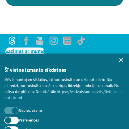
Threads
Facebook
Youtube
Instagram
Flick
TikTok
Sazinies ar mums
Privātuma politika
Lietošanas noteikumi un sīkdatņu politika
Šī vietne izmanto sīkdatnes
Bērnu aizsardzības politika
Mēs izmantojam sīkfailus, lai nodrošinātu un uzlabotu lietotāju
© 2026 Sarunu festivāls LAMPA Visas tiesības
pieredzi, nodrošinātu sociālo saziņas līdzekļu funkcijas un analizētu
paturētas.
mūsu datplūsmu. Detalizētāk:
https://festivalslampa.lv/lv/lietosanas-
noteikumi
Nepieciešams
Piesakies jaunumiem!
Preferences