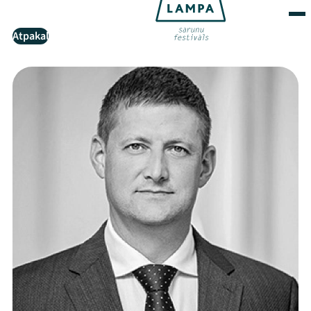
Atpakaļ