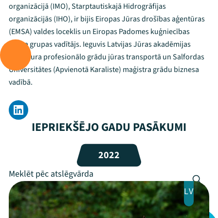
organizācijā (IMO), Starptautiskajā Hidrogrāfijas
organizācijās (IHO), ir bijis Eiropas Jūras drošības aģentūras
(EMSA) valdes loceklis un Eiropas Padomes kuģniecības
Mana programma
darba grupas vadītājs. Ieguvis Latvijas Jūras akadēmijas
bakalaura profesionālo grādu jūras transportā un Salfordas
Festivāls
Universitātes (Apvienotā Karaliste) maģistra grādu biznesa
vadībā.
Programma
Arhīvs
IEPRIEKŠĒJO GADU PASĀKUMI
Viņi bija LAMPĀ 2026
2022
Jaunumi
Ziedo
LV
Veikals