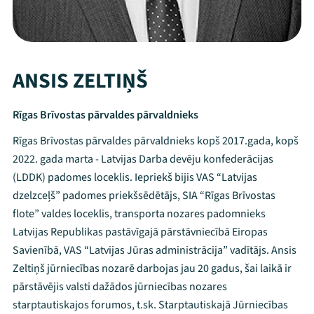
ANSIS ZELTIŅŠ
Rīgas Brīvostas pārvaldes pārvaldnieks
Rīgas Brīvostas pārvaldes pārvaldnieks kopš 2017.gada, kopš
2022. gada marta - Latvijas Darba devēju konfederācijas
(LDDK) padomes loceklis. Iepriekš bijis VAS “Latvijas
dzelzceļš” padomes priekšsēdētājs, SIA “Rīgas Brīvostas
flote” valdes loceklis, transporta nozares padomnieks
Latvijas Republikas pastāvīgajā pārstāvniecībā Eiropas
Savienībā, VAS “Latvijas Jūras administrācija” vadītājs. Ansis
Zeltiņš jūrniecības nozarē darbojas jau 20 gadus, šai laikā ir
pārstāvējis valsti dažādos jūrniecības nozares
starptautiskajos forumos, t.sk. Starptautiskajā Jūrniecības