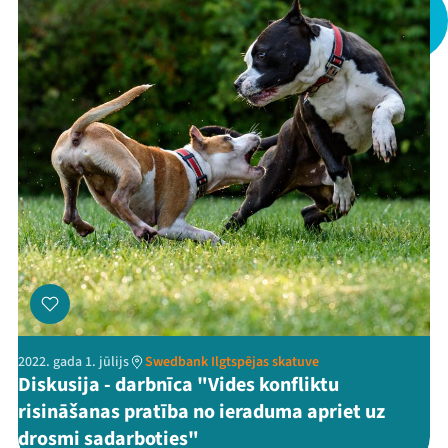
Kontakti
Threads
Facebook
Youtube
X
Instagram
Flick
TikTok
2022. gada 1. jūlijs
Swedbank Ilgtspējas skatuve
Diskusija - darbnīca "Vides konfliktu
risināšanas pratība no ieraduma apriet uz
drosmi sadarboties"