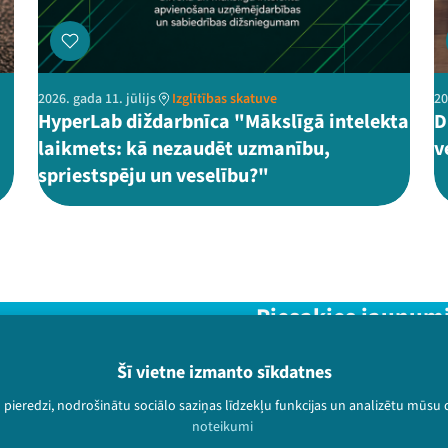
2026. gada 11. jūlijs
Izglītības skatuve
20
HyperLab diždarbnīca "Mākslīgā intelekta
D
laikmets: kā nezaudēt uzmanību,
v
spriestspēju un veselību?"
Piesakies jaunum
Nepalaid garām aktuālāko in
Šī vietne izmanto sīkdatnes
u pieredzi, nodrošinātu sociālo saziņas līdzekļu funkcijas un analizētu mūsu
noteikumi