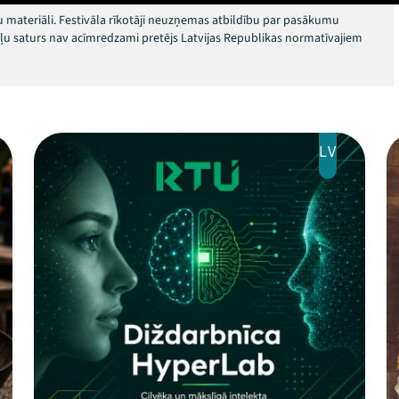
 materiāli. Festivāla rīkotāji neuzņemas atbildību par pasākumu
okļu saturs nav acīmredzami pretējs Latvijas Republikas normatīvajiem
LV