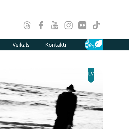
Threads
Facebook
Youtube
Instagram
Flick
TikTok
Veikals
Kontakti
Pieejamība
Ilgtspēja
LV