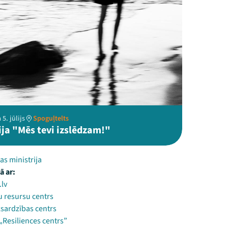
5. jūlijs
Spoguļtelts
ija "Mēs tevi izslēdzam!"
as ministrija
ā ar:
.lv
 resursu centrs
zsardzības centrs
„Resiliences centrs”