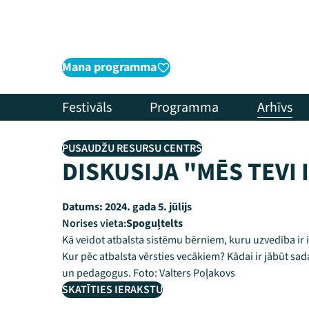
Mana programma
Festivāls
Programma
Arhīvs
PUSAUDŽU RESURSU CENTRS
DISKUSIJA "MĒS TEVI
Datums:
2024. gada 5. jūlijs
Norises vieta:
Spoguļtelts
Kā veidot atbalsta sistēmu bērniem, kuru uzvedība ir
Kur pēc atbalsta vērsties vecākiem? Kādai ir jābūt sad
un pedagogus. Foto: Valters Poļakovs
SKATĪTIES IERAKSTU