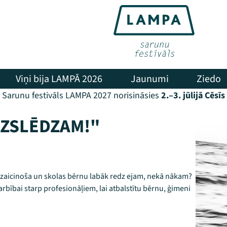
Viņi bija LAMPĀ 2026
Jaunumi
Ziedo
Sarunu festivāls LAMPA 2027 norisināsies
2.–3. jūlijā Cēsīs
 IZSLĒDZAM!"
 izaicinoša un skolas bērnu labāk redz ejam, nekā nākam?
arbībai starp profesionāļiem, lai atbalstītu bērnu, ģimeni