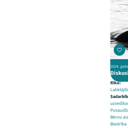
2024. gada 
Diskus
Rīko:
Labklājīb
Sadarbīb
uzvediba
Pusaudžu
Bērnu ai
Biedrība 