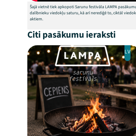
Šajā vietnē tiek apkopoti Sarunu festivāla LAMPA pasākumu
dalībnieku viedokļu saturu, kā arī nerediģē to, ciktāl vied
aktiem.
Citi pasākumu ieraksti
LV