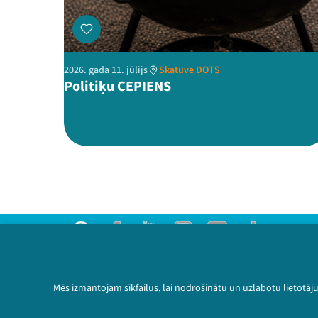
2026. gada 11. jūlijs
Skatuve DOTS
Politiķu CEPIENS
Threads
Facebook
Youtube
Instagram
Flick
TikTok
Sazinies ar mums
Privātuma politika
Mēs izmantojam sīkfailus, lai nodrošinātu un uzlabotu lietotāj
Lietošanas noteikumi un sīkdatņu politika
Bērnu aizsardzības politika