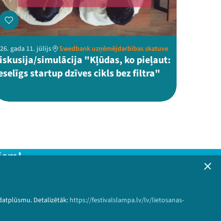
26. gada 11. jūlijs
Swedbank uzņēmējdarbības skatuve
iskusija/simulācija "Kļūdas, ko pieļaut:
eselīgs startup dzīves cikls bez filtra"
iem!
formāciju!
 datplūsmu. Detalizētāk:
https://festivalslampa.lv/lv/lietosanas-
Pieteikties