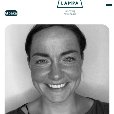
Atpakaļ