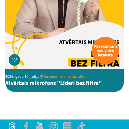
Pasākumam
nav video
ieraksta
2026. gada 10. jūlijs
Iespējamās misijas telts
Atvērtais mikrofons "Līderi bez filtra"