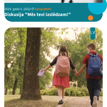
2024. gada 5. jūlijs
Spoguļtelts
Diskusija "Mēs tevi izslēdzam!"
LV
Mana programma
Festivāls
Programma
Arhīvs
Viņi bija LAMPĀ 2026