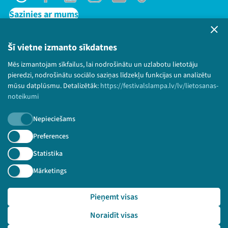
Threads
Facebook
Youtube
Instagram
Flick
TikTok
Sazinies ar mums
Privātuma politika
Lietošanas noteikumi un sīkdatņu politika
Šī vietne izmanto sīkdatnes
Bērnu aizsardzības politika
Mēs izmantojam sīkfailus, lai nodrošinātu un uzlabotu lietotāju
© 2026 Sarunu festivāls LAMPA Visas tiesības
pieredzi, nodrošinātu sociālo saziņas līdzekļu funkcijas un analizētu
paturētas.
mūsu datplūsmu. Detalizētāk:
https://festivalslampa.lv/lv/lietosanas-
noteikumi
Nepieciešams
Piesakies jaunumiem!
Preferences
Statistika
Nepalaid garām aktuālāko informāciju!
Mārketings
Pieņemt visas
Pieteikties
Noraidīt visas