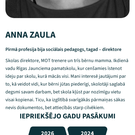
ANNA ZAULA
Pirmā profesija bija sociālais pedagogs, tagad – direktore
Skolas direktore, MOT trenere un trīs bērnu mamma. Ikdienā
vadu Rīgas Jaunciema pamatskolu, kur cenšamies īstenot
ideju par skolu, kurā mācās visi. Mani interesē jautājumi par
to, kā veidot vidi, kur bērni jūtas piederīgi, skolotāji saglabā
degsmi savam darbam, bet skola kļūst par nozīmīgu vietu
visai kopienai. Ticu, ka izglītībā svarīgākās pārmaiņas sākas
nevis dokumentos, bet attiecībās starp cilvēkiem.
IEPRIEKŠĒJO GADU PASĀKUMI
2026
2024