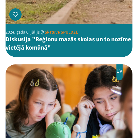
Jaunumi
Ziedo
2024. gada 6. jūlijs
Skatuve SPULDZE
Veikals
Diskusija "Reģionu mazās skolas un to nozīme
vietējā komūnā"
Kontakti
LV
Threads
Facebook
Youtube
X
Instagram
Flick
TikTok