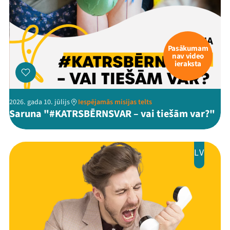
Pasākumam
nav video
ieraksta
2026. gada 10. jūlijs
Iespējamās misijas telts
Saruna "#KATRSBĒRNSVAR – vai tiešām var?"
LV