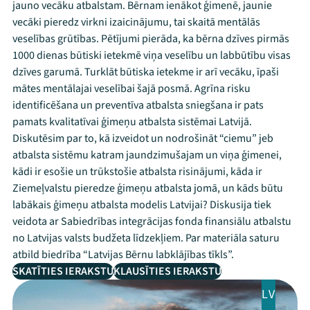
jauno vecāku atbalstam. Bērnam ienākot ģimenē, jaunie
vecāki pieredz virkni izaicinājumu, tai skaitā mentālās
veselības grūtības. Pētījumi pierāda, ka bērna dzīves pirmās
1000 dienas būtiski ietekmē viņa veselību un labbūtību visas
dzīves garumā. Turklāt būtiska ietekme ir arī vecāku, īpaši
mātes mentālajai veselībai šajā posmā. Agrīna risku
identificēšana un preventīva atbalsta sniegšana ir pats
pamats kvalitatīvai ģimeņu atbalsta sistēmai Latvijā.
Diskutēsim par to, kā izveidot un nodrošināt “ciemu” jeb
atbalsta sistēmu katram jaundzimušajam un viņa ģimenei,
kādi ir esošie un trūkstošie atbalsta risinājumi, kāda ir
Ziemeļvalstu pieredze ģimeņu atbalsta jomā, un kāds būtu
labākais ģimeņu atbalsta modelis Latvijai? Diskusija tiek
veidota ar Sabiedrības integrācijas fonda finansiālu atbalstu
no Latvijas valsts budžeta līdzekļiem. Par materiāla saturu
atbild biedrība “Latvijas Bērnu labklājības tīkls”.
SKATĪTIES IERAKSTU
KLAUSĪTIES IERAKSTU
LV