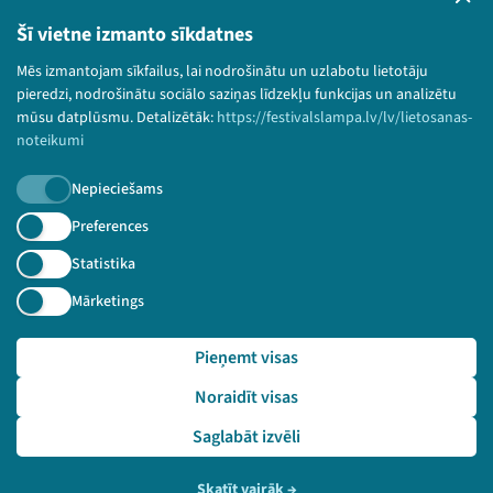
Lietošanas noteikumi un sīkdatņu politika
Bērnu aizsardzības politika
Šī vietne izmanto sīkdatnes
© 2026 Sarunu festivāls LAMPA Visas tiesības
Mēs izmantojam sīkfailus, lai nodrošinātu un uzlabotu lietotāju
paturētas.
pieredzi, nodrošinātu sociālo saziņas līdzekļu funkcijas un analizētu
mūsu datplūsmu. Detalizētāk:
https://festivalslampa.lv/lv/lietosanas-
noteikumi
Nepieciešams
Piesakies jaunumiem!
Preferences
Nepalaid garām aktuālāko informāciju!
Statistika
Mārketings
Pieņemt visas
Pieteikties
Noraidīt visas
🔗 https://festivalslampa.lv/lv/video-arhivs/2335?sp
eaker=Di%C4%81na%20Zande&speaker_id=1573
Saglabāt izvēli
Skatīt vairāk
→