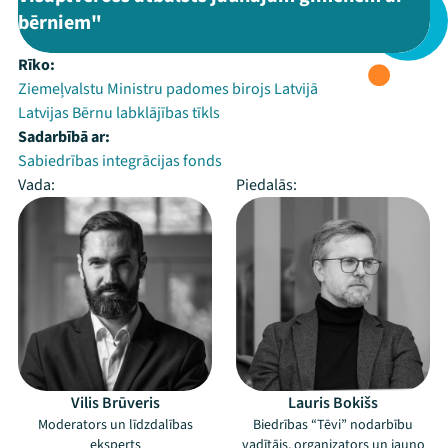
bērniem"
Rīko:
Ziemeļvalstu Ministru padomes birojs Latvijā
Latvijas Bērnu labklājības tīkls
Sadarbībā ar:
Sabiedrības integrācijas fonds
Vada:
Piedalās:
Vilis Brūveris
Lauris Bokišs
Moderators un līdzdalības
Biedrības “Tēvi” nodarbību
eksperts
vadītājs, organizators un jauno