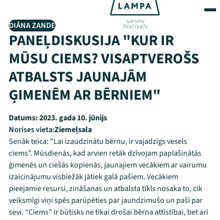
DIĀNA ZANDE
PANEĻDISKUSIJA "KUR IR
MŪSU CIEMS? VISAPTVEROŠS
ATBALSTS JAUNAJĀM
ĢIMENĒM AR BĒRNIEM"
Datums:
2023. gada 10. jūnijs
Norises vieta:
Ziemeļsala
Senāk teica: “Lai izaudzinātu bērnu, ir vajadzīgs vesels
ciems”. Mūsdienās, kad arvien retāk dzīvojam paplašinātās
ģimenēs un ciešās kopienās, jaunajiem vecākiem ar vairumu
izaicinājumu visbiežāk jātiek galā pašiem. Vecākiem
pieejamie resursi, zināšanas un atbalsta tīkls nosaka to, cik
veiksmīgi viņi spēs parūpēties par jaundzimušo un paši par
sevi. “Ciems” ir būtisks ne tikai drošai bērna attīstībai, bet arī