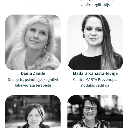
vecāku izglītotājs
Diāna Zande
Madara Kanasta-Ieviņa
Dr.psych., psiholoģe, kognitīvi
Centra MARTA Prevencijas
biheiviorālā terapeite
nodaļas vadītāja