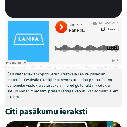
Ziedo
Veikals
Kontakti
Sarunu festivāls LAMPA
·
Paneļdiskusija "Kur ir mūsu ciems? Visaptverošs atbalsts jaunajām ģimenēm ar bērniem"
Šajā vietnē tiek apkopoti Sarunu festivāla LAMPA pasākumu
materiāli. Festivāla rīkotāji neuzņemas atbildību par pasākumu
dalībnieku viedokļu saturu, kā arī nerediģē to, ciktāl viedokļu
saturs nav acīmredzami pretējs Latvijas Republikas normatīvajiem
aktiem.
Threads
Facebook
Youtube
X
Instagram
Flick
TikTok
Citi pasākumu ieraksti