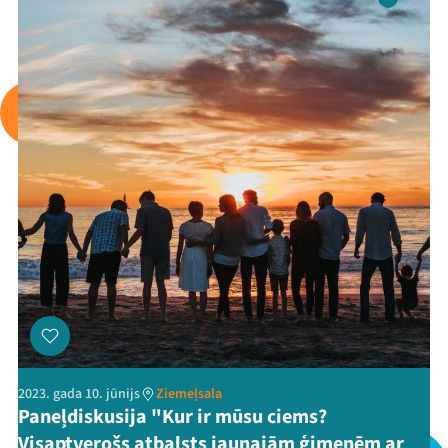
2023. gada 10. jūnijs
Ziemeļsala
Paneļdiskusija "Kur ir mūsu ciems?
Visaptverošs atbalsts jaunajām ģimenēm ar