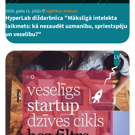
2026. gada 11. jūlijs
Izglītības skatuve
HyperLab diždarbnīca "Mākslīgā intelekta
laikmets: kā nezaudēt uzmanību, spriestspēju
un veselību?"
LV