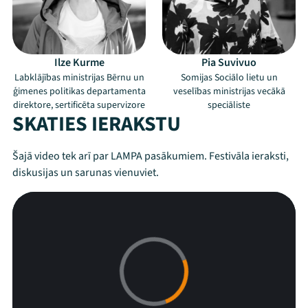
Ilze Kurme
Pia Suvivuo
Labklājības ministrijas Bērnu un
Somijas Sociālo lietu un
ģimenes politikas departamenta
veselības ministrijas vecākā
direktore, sertificēta supervizore
speciāliste
SKATIES IERAKSTU
Mana programma
Šajā video tek arī par LAMPA pasākumiem. Festivāla ieraksti,
diskusijas un sarunas vienuviet.
Festivāls
Programma
Arhīvs
Viņi bija LAMPĀ 2026
Jaunumi