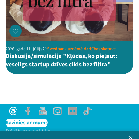
2026. gada 11. jūlijs
Swedbank uzņēmējdarbības skatuve
Diskusija/simulācija "Kļūdas, ko pieļaut:
veselīgs startup dzīves cikls bez filtra"
Threads
Facebook
Youtube
Instagram
Flick
TikTok
Sazinies ar mums
Privātuma politika