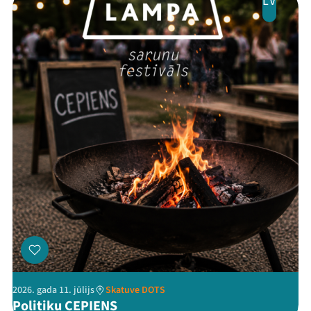
LV
2026. gada 11. jūlijs
Skatuve DOTS
Politiķu CEPIENS