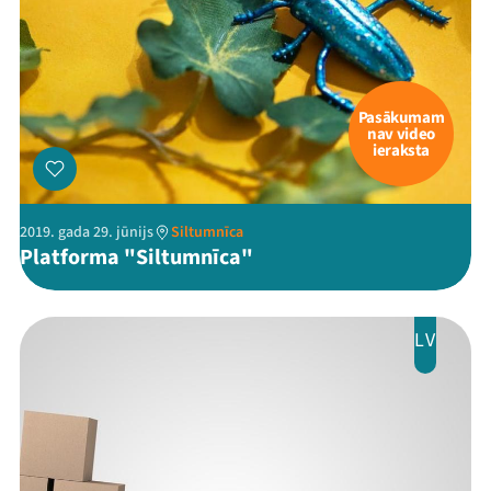
Pasākumam
nav video
ieraksta
2019. gada 29. jūnijs
Siltumnīca
Platforma "Siltumnīca"
LV