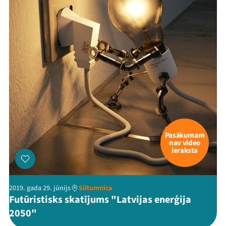
Pasākumam
nav video
ieraksta
2019. gada 29. jūnijs
Siltumnīca
Futūristisks skatījums "Latvijas enerģija
2050"