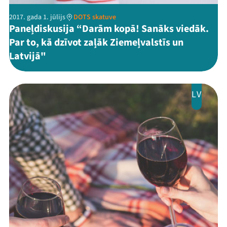
2017. gada 1. jūlijs
DOTS skatuve
Paneļdiskusija “Darām kopā! Sanāks viedāk.
Par to, kā dzīvot zaļāk Ziemeļvalstīs un
Latvijā"
LV