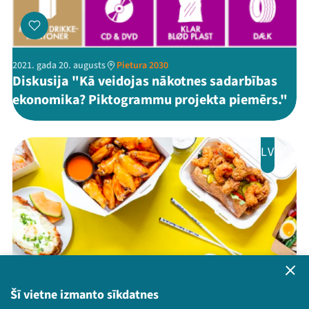
2021. gada 20. augusts
Pietura 2030
Diskusija "Kā veidojas nākotnes sadarbības
ekonomika? Piktogrammu projekta piemērs."
LV
Šī vietne izmanto sīkdatnes