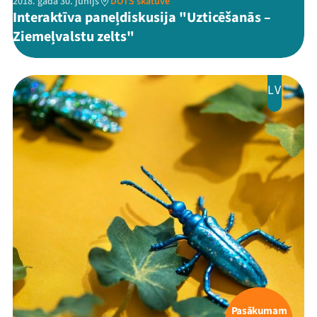
2018. gada 30. jūnijs
DOTS skatuve
Interaktīva paneļdiskusija "Uzticēšanās –
Ziemeļvalstu zelts"
LV
Pasākumam