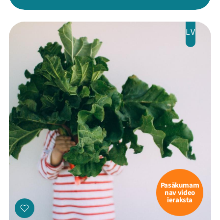
LV
Pasākumam
nav video
ieraksta