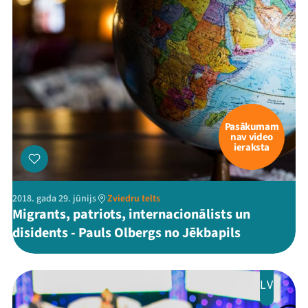
Pasākumam
nav video
ieraksta
2018. gada 29. jūnijs
Zviedru telts
Migrants, patriots, internacionālists un
disidents - Pauls Olbergs no Jēkbapils
LV