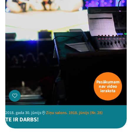
Pasākumam
nav video
ieraksta
2018. gada 30. jūnijs
Ziņu salons. 1918. jūnijs (Nr. 28)
TE IR DARBS!