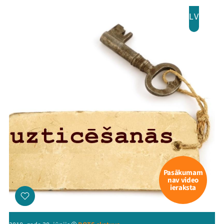
LV
Pasākumam
nav video
ieraksta