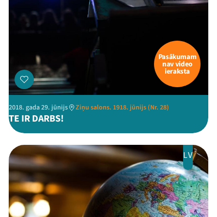
Pasākumam
nav video
ieraksta
2018. gada 29. jūnijs
Ziņu salons. 1918. jūnijs (Nr. 28)
TE IR DARBS!
LV