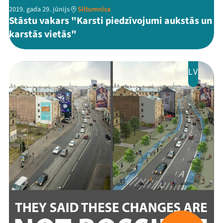
2019. gada 29. jūnijs
Siltumnīca
Stāstu vakars "Karsti piedzīvojumi aukstās un
karstās vietās"
LV