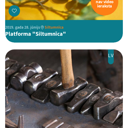
nav video
ieraksta
2019. gada 28. jūnijs
Siltumnīca
Platforma "Siltumnīca"
LV