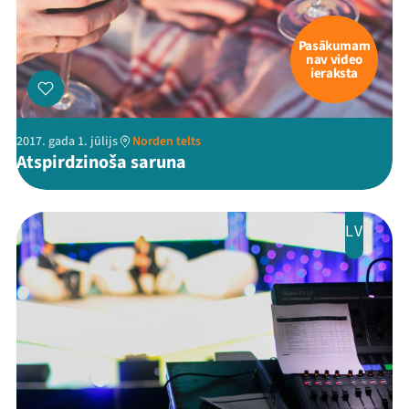
Pasākumam
nav video
ieraksta
2017. gada 1. jūlijs
Norden telts
Atspirdzinoša saruna
LV