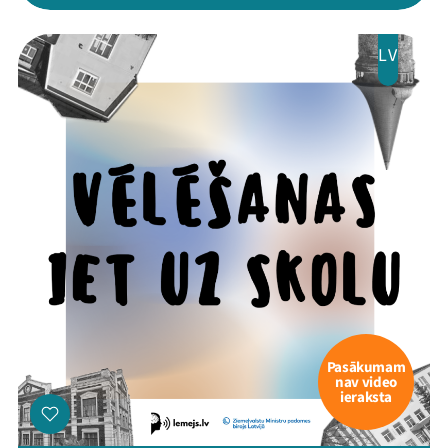
LV
Pasākumam
nav video
ieraksta