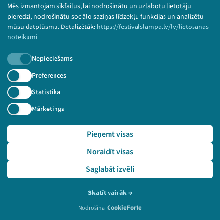
Mēs izmantojam sīkfailus, lai nodrošinātu un uzlabotu lietotāju
pieredzi, nodrošinātu sociālo saziņas līdzekļu funkcijas un analizētu
mūsu datplūsmu. Detalizētāk:
https://festivalslampa.lv/lv/lietosanas-
noteikumi
Nepieciešams
Preferences
Statistika
2021. gada 21. augusts
Pietura 2030
Diskusija "Covid-19 ietekme uz pārtikas
Mārketings
nozari: Nākotnes ēdienkarte."
Pieņemt visas
Noraidīt visas
EN
Saglabāt izvēli
Skatīt vairāk
→
CookieForte
Nodrošina