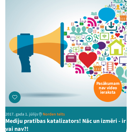
Pasākumam
nav video
ieraksta
2017. gada 1. jūlijs
Norden telts
Mediju pratības katalizators! Nāc un izmēri - ir
vai nav?!