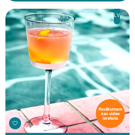
LV
Pasākumam
nav video
ieraksta