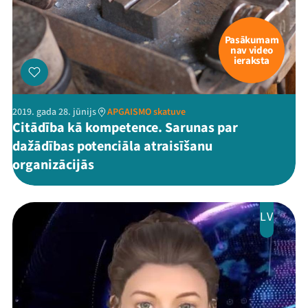
Pasākumam
nav video
ieraksta
2019. gada 28. jūnijs
APGAISMO skatuve
Citādība kā kompetence. Sarunas par
dažādības potenciāla atraisīšanu
organizācijās
LV