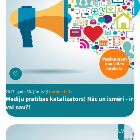
Pasākumam
nav video
ieraksta
2017. gada 30. jūnijs
Norden telts
Mediju pratības katalizators! Nāc un izmēri - ir
vai nav?!
LV