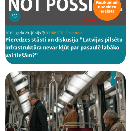
Pasākumam
nav video
ieraksta
2019. gada 29. jūnijs
DZIRKSTELE skatuve
Pieredzes stāsti un diskusija "Latvijas pilsētu
infrastruktūra nevar kļūt par pasaulē labāko –
vai tiešām?"
LV