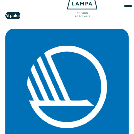
Atpakaļ