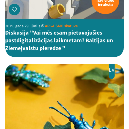
nav video
ieraksta
2019. gada 29. jūnijs
APGAISMO skatuve
Diskusija "Vai mēs esam pietuvojušies
postdigitalizācijas laikmetam? Baltijas un
Ziemeļvalstu pieredze "
LV