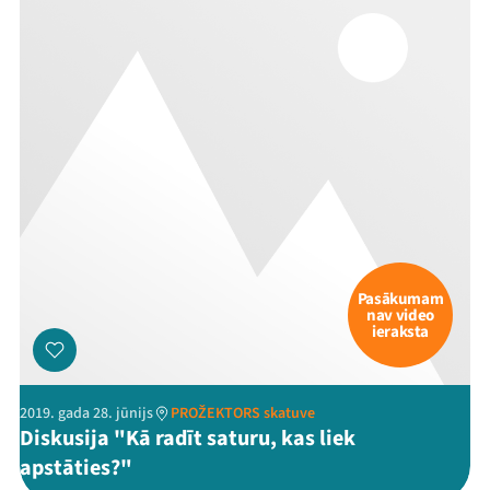
Ziedo
Veikals
Kontakti
Pasākumam
nav video
ieraksta
Threads
Facebook
Youtube
X
Instagram
Flick
TikTok
2019. gada 28. jūnijs
PROŽEKTORS skatuve
Diskusija "Kā radīt saturu, kas liek
apstāties?"