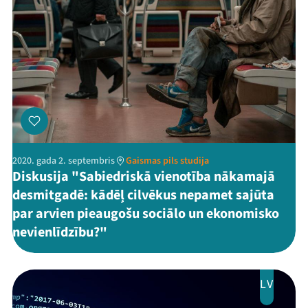
2020. gada 2. septembris
Gaismas pils studija
Diskusija "Sabiedriskā vienotība nākamajā
desmitgadē: kādēļ cilvēkus nepamet sajūta
par arvien pieaugošu sociālo un ekonomisko
nevienlīdzību?"
LV