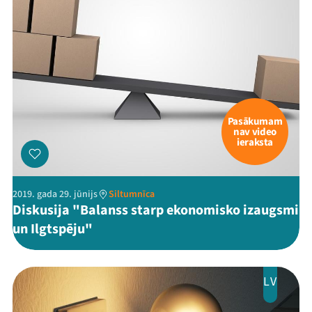
Pasākumam
nav video
ieraksta
2019. gada 29. jūnijs
Siltumnīca
Diskusija "Balanss starp ekonomisko izaugsmi
un Ilgtspēju"
LV