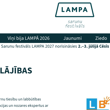
Viņi bija LAMPĀ 2026
Jaunumi
Ziedo
Sarunu festivāls LAMPA 2027 norisināsies
2.–3. jūlijā Cēsīs
LĀJĪBAS
ērnu tiesību un labbūtības
ācijas un nozares ekspertus ar