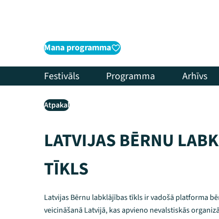
Mana programma
Festivāls
Programma
Arhīvs
Atpakaļ
LATVIJAS BĒRNU LABK
TĪKLS
Latvijas Bērnu labklājības tīkls ir vadošā platforma b
veicināšanā Latvijā, kas apvieno nevalstiskās organiz