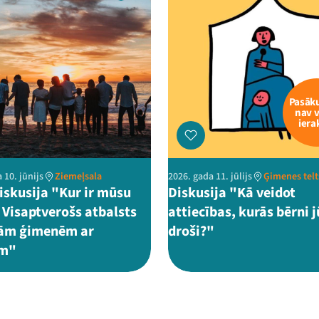
Pasā
nav 
iera
 10. jūnijs
Ziemeļsala
2026. gada 11. jūlijs
Ģimenes telt
iskusija "Kur ir mūsu
Diskusija "Kā veidot
 Visaptverošs atbalsts
attiecības, kurās bērni 
ām ģimenēm ar
droši?"
em"