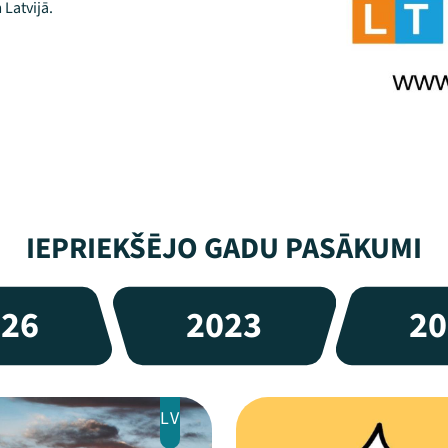
Latvijā.
IEPRIEKŠĒJO GADU PASĀKUMI
026
2023
20
LV