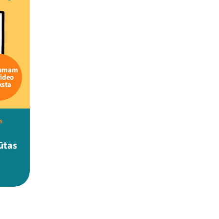
kumam
video
ksta
s
jūtas