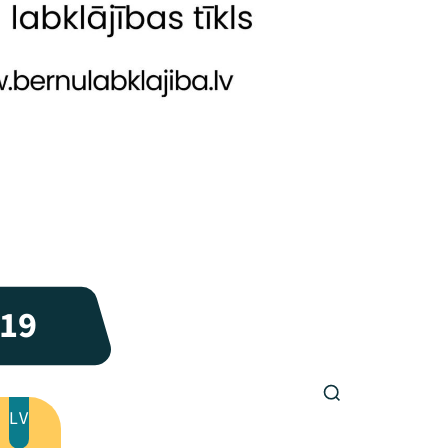
19
LV