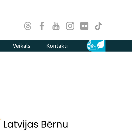
Threads
Facebook
Youtube
Instagram
Flick
TikTok
Veikals
Kontakti
Pieejamība
Ilgtspēja