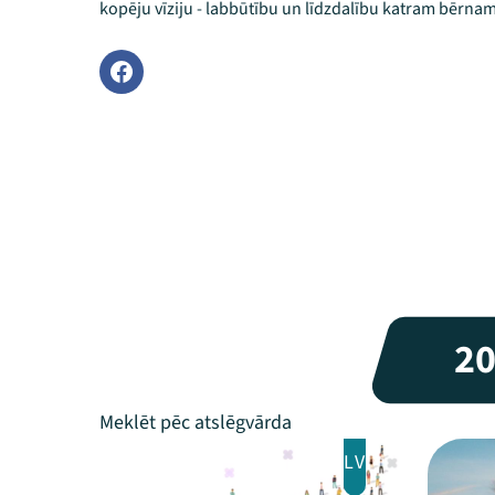
kopēju vīziju - labbūtību un līdzdalību katram bērnam 
2
LV