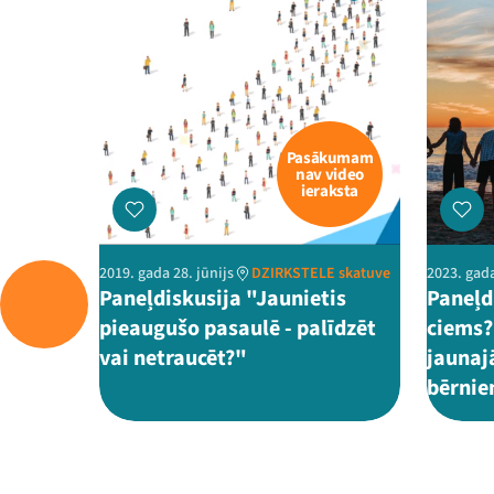
Pasākumam
nav video
ieraksta
2019. gada 28. jūnijs
DZIRKSTELE skatuve
2023. gada
Paneļdiskusija "Jaunietis
Paneļd
pieaugušo pasaulē - palīdzēt
ciems?
vai netraucēt?"
jaunaj
bērni