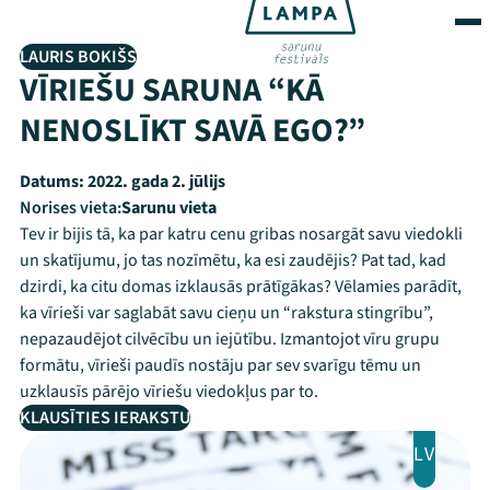
LAURIS BOKIŠS
VĪRIEŠU SARUNA “KĀ
NENOSLĪKT SAVĀ EGO?”
Datums:
2022. gada 2. jūlijs
Norises vieta:
Sarunu vieta
Tev ir bijis tā, ka par katru cenu gribas nosargāt savu viedokli
un skatījumu, jo tas nozīmētu, ka esi zaudējis? Pat tad, kad
dzirdi, ka citu domas izklausās prātīgākas? Vēlamies parādīt,
ka vīrieši var saglabāt savu cieņu un “rakstura stingrību”,
nepazaudējot cilvēcību un iejūtību. Izmantojot vīru grupu
formātu, vīrieši paudīs nostāju par sev svarīgu tēmu un
uzklausīs pārējo vīriešu viedokļus par to.
KLAUSĪTIES IERAKSTU
LV