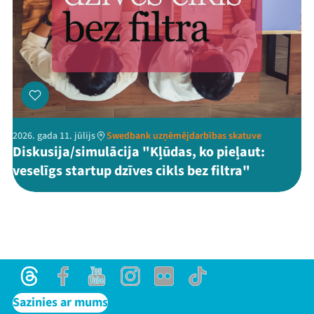
2026. gada 11. jūlijs
Swedbank uzņēmējdarbības skatuve
Diskusija/simulācija "Kļūdas, ko pieļaut:
veselīgs startup dzīves cikls bez filtra"
Threads
Facebook
Youtube
Instagram
Flick
TikTok
Sazinies ar mums