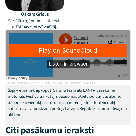
Oskars Grīslis
Sociālā uzņēmuma ‘’Intelekta
attīstības centrs’’ vadītājs
Mana programma
Sarunu festivāls LAMPA
·
Vīriešu saruna “Kā nenoslīkt savā ego?”
Festivāls
Šajā vietnē tiek apkopoti Sarunu festivāla LAMPA pasākumu
materiāli. Festivāla rīkotāji neuzņemas atbildību par pasākumu
Programma
dalībnieku viedokļu saturu, kā arī nerediģē to, ciktāl viedokļu
saturs nav acīmredzami pretējs Latvijas Republikas normatīvajiem
Arhīvs
aktiem.
Viņi bija LAMPĀ 2026
Citi pasākumu ieraksti