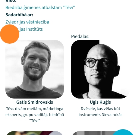
Rīko:
Biedrība ģimenes atbalstam "Tēvi"
Sadarbībā ar:
Zviedrijas vēstniecība
Zviedrijas Institūts
Vada:
Piedalās:
Gatis Smidrovskis
Uģis Kuģis
Tēvs divām meitām, mārketinga
Dvēsele, kas vēlas būt
eksperts, grupu vadītājs biedrībā
instruments Dieva rokās
"Tēvi"