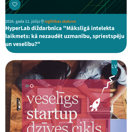
2026. gada 11. jūlijs
Izglītības skatuve
HyperLab diždarbnīca "Mākslīgā intelekta
laikmets: kā nezaudēt uzmanību, spriestspēju
un veselību?"
LV