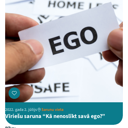
2022. gada 2. jūlijs
Sarunu vieta
Vīriešu saruna “Kā nenoslīkt savā ego?”