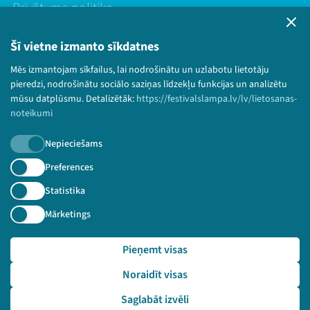
Privātuma politika
Lietošanas noteikumi un sīkdatņu politika
Bērnu aizsardzības politika
Šī vietne izmanto sīkdatnes
© 2026 Sarunu festivāls LAMPA Visas tiesības
Mēs izmantojam sīkfailus, lai nodrošinātu un uzlabotu lietotāju
paturētas.
pieredzi, nodrošinātu sociālo saziņas līdzekļu funkcijas un analizētu
mūsu datplūsmu. Detalizētāk:
https://festivalslampa.lv/lv/lietosanas-
noteikumi
Nepieciešams
Piesakies jaunumiem!
Preferences
Nepalaid garām aktuālāko informāciju!
Statistika
Mārketings
Pieņemt visas
Pieteikties
Noraidīt visas
🔗 https://festivalslampa.lv/lv/video-arhivs/1956?sp
eaker=Lauris%20Boki%C5%A1s&speaker_id=835
Saglabāt izvēli