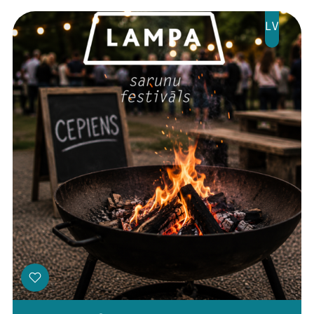
Jaunumi
LV
Ziedo
Veikals
Kontakti
Threads
Facebook
Youtube
X
Instagram
Flick
TikTok