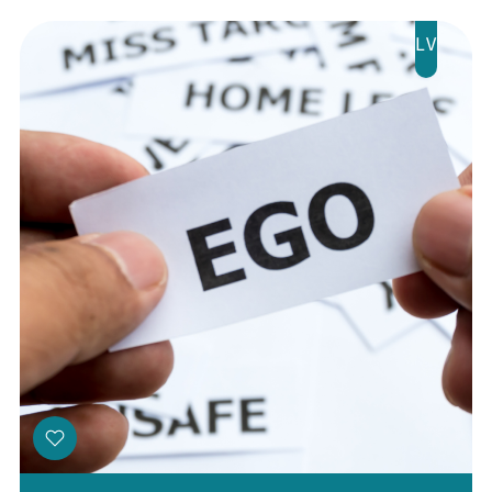
Ziedo
LV
Veikals
Kontakti
Threads
Facebook
Youtube
X
Instagram
Flick
TikTok