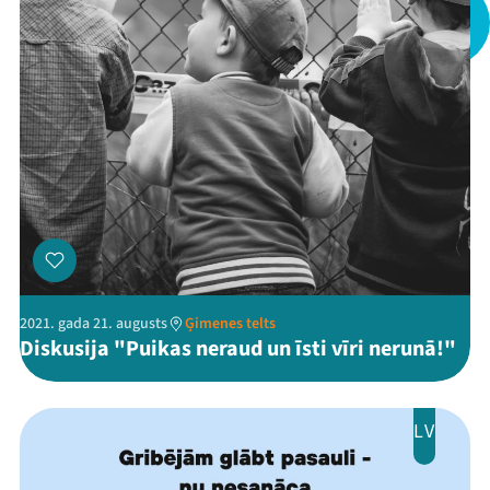
2021. gada 21. augusts
Ģimenes telts
Diskusija "Puikas neraud un īsti vīri nerunā!"
LV