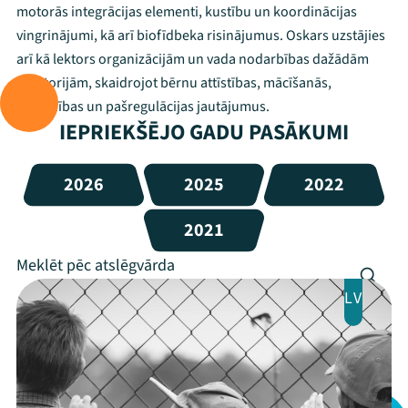
motorās integrācijas elementi, kustību un koordinācijas
vingrinājumi, kā arī biofīdbeka risinājumus. Oskars uzstājies
arī kā lektors organizācijām un vada nodarbības dažādām
auditorijām, skaidrojot bērnu attīstības, mācīšanās,
uzmanības un pašregulācijas jautājumus.
IEPRIEKŠĒJO GADU PASĀKUMI
2026
2025
2022
2021
LV