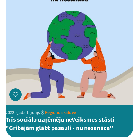
Mana programma
Festivāls
Programma
Arhīvs
2022. gada 1. jūlijs
Reģionu skatuve
Trīs sociālo uzņēmēju neVeiksmes stāsti
Viņi bija LAMPĀ 2026
"Gribējām glābt pasauli - nu nesanāca"
Jaunumi