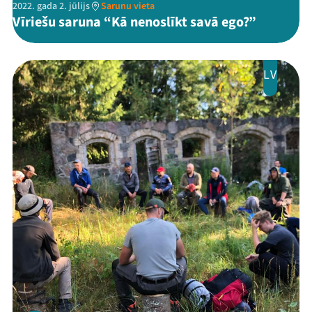
2022. gada 2. jūlijs
Sarunu vieta
Vīriešu saruna “Kā nenoslīkt savā ego?”
LV