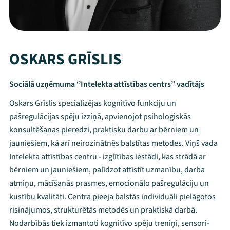
OSKARS GRĪSLIS
Sociālā uzņēmuma ‘’Intelekta attīstības centrs’’ vadītājs
Oskars Grīslis specializējas kognitīvo funkciju un
pašregulācijas spēju izziņā, apvienojot psiholoģiskās
konsultēšanas pieredzi, praktisku darbu ar bērniem un
jauniešiem, kā arī neirozinātnēs balstītas metodes. Viņš vada
Intelekta attīstības centru - izglītības iestādi, kas strādā ar
bērniem un jauniešiem, palīdzot attīstīt uzmanību, darba
atmiņu, mācīšanās prasmes, emocionālo pašregulāciju un
kustību kvalitāti. Centra pieeja balstās individuāli pielāgotos
risinājumos, strukturētās metodēs un praktiskā darbā.
Nodarbībās tiek izmantoti kognitīvo spēju treniņi, sensori-