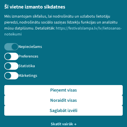
Lietošanas noteikumi un sīkdatņu politika
Šī vietne izmanto sīkdatnes
Bērnu aizsardzības politika
Mēs izmantojam sīkfailus, lai nodrošinātu un uzlabotu lietotāju
© 2026 Sarunu festivāls LAMPA Visas tiesības
pieredzi, nodrošinātu sociālo saziņas līdzekļu funkcijas un analizētu
paturētas.
mūsu datplūsmu. Detalizētāk:
https://festivalslampa.lv/lv/lietosanas-
noteikumi
Nepieciešams
Piesakies jaunumiem!
Preferences
Statistika
Nepalaid garām aktuālāko informāciju!
Mārketings
Pieņemt visas
Pieteikties
Noraidīt visas
🔗 https://festivalslampa.lv/lv/dalibnieki/4152
Saglabāt izvēli
Skatīt vairāk
→