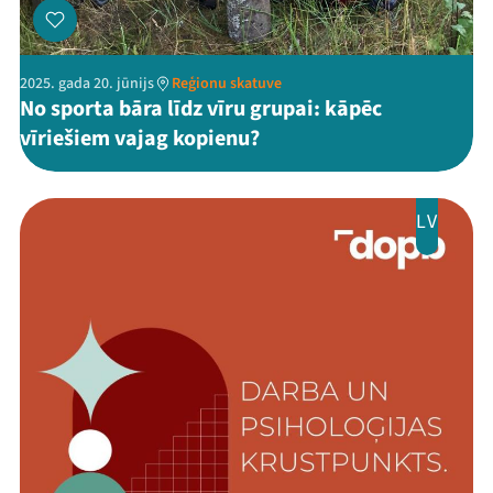
2025. gada 20. jūnijs
Reģionu skatuve
No sporta bāra līdz vīru grupai: kāpēc
vīriešiem vajag kopienu?
LV