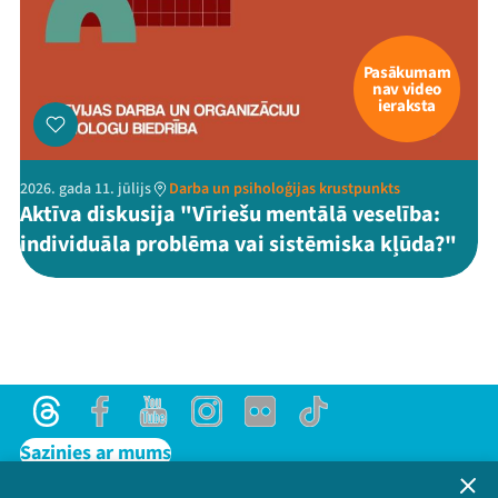
Pasākumam
nav video
ieraksta
2026. gada 11. jūlijs
Darba un psiholoģijas krustpunkts
Aktīva diskusija "Vīriešu mentālā veselība:
individuāla problēma vai sistēmiska kļūda?"
Threads
Facebook
Youtube
Instagram
Flick
TikTok
Sazinies ar mums
Privātuma politika