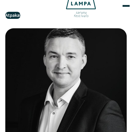
Atpakaļ