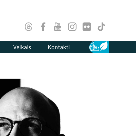
Threads
Facebook
Youtube
Instagram
Flick
TikTok
Veikals
Kontakti
Pieejamība
Ilgtspēja