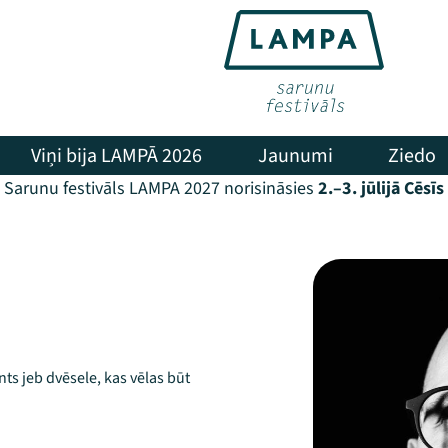
Viņi bija LAMPĀ 2026
Jaunumi
Ziedo
Sarunu festivāls LAMPA 2027 norisināsies
2.–3. jūlijā Cēsīs
nts jeb dvēsele, kas vēlas būt