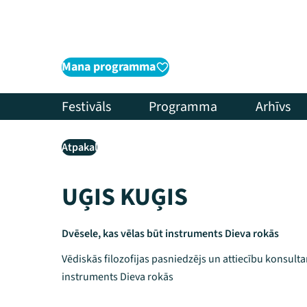
Mana programma
Festivāls
Programma
Arhīvs
Atpakaļ
UĢIS KUĢIS
Dvēsele, kas vēlas būt instruments Dieva rokās
Vēdiskās filozofijas pasniedzējs un attiecību konsulta
instruments Dieva rokās