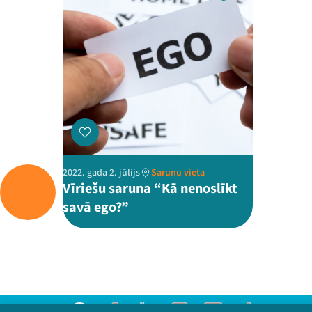
2022. gada 2. jūlijs
Sarunu vieta
Vīriešu saruna “Kā nenoslīkt
savā ego?”