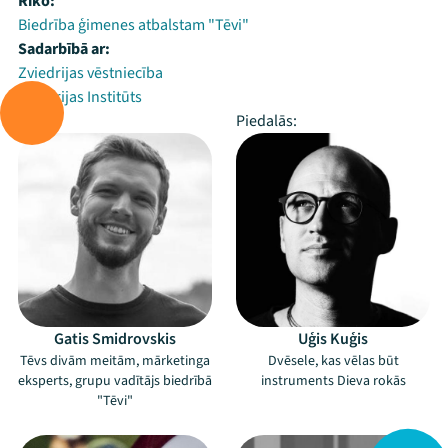
Rīko:
Biedrība ģimenes atbalstam "Tēvi"
Sadarbībā ar:
Zviedrijas vēstniecība
Zviedrijas Institūts
Vada:
Piedalās:
Gatis Smidrovskis
Uģis Kuģis
Tēvs divām meitām, mārketinga
Dvēsele, kas vēlas būt
eksperts, grupu vadītājs biedrībā
instruments Dieva rokās
"Tēvi"