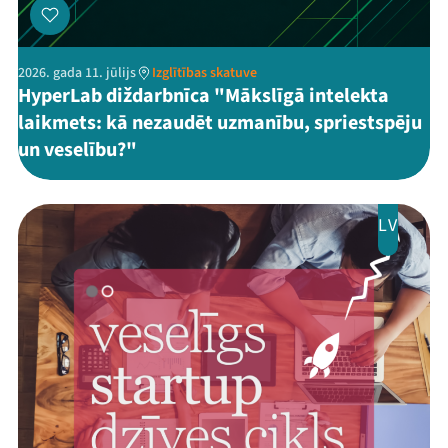
2026. gada 11. jūlijs
Izglītības skatuve
HyperLab diždarbnīca "Mākslīgā intelekta
laikmets: kā nezaudēt uzmanību, spriestspēju
un veselību?"
LV