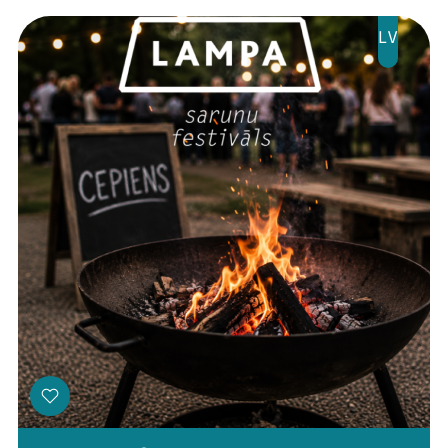
Jaunumi
LV
Ziedo
Veikals
Kontakti
Threads
Facebook
Youtube
X
Instagram
Flick
TikTok