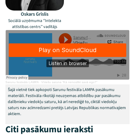
Oskars Grīslis
Sociālā uzņēmuma ‘’Intelekta
attīstības centrs’’ vadītājs
Mana programma
Festivāls
Sarunu festivāls LAMPA
·
Vīriešu saruna “Kā nenoslīkt savā ego?”
Šajā vietnē tiek apkopoti Sarunu festivāla LAMPA pasākumu
Programma
materiāli. Festivāla rīkotāji neuzņemas atbildību par pasākumu
dalībnieku viedokļu saturu, kā arī nerediģē to, ciktāl viedokļu
saturs nav acīmredzami pretējs Latvijas Republikas normatīvajiem
Arhīvs
aktiem.
Viņi bija LAMPĀ 2026
Citi pasākumu ieraksti