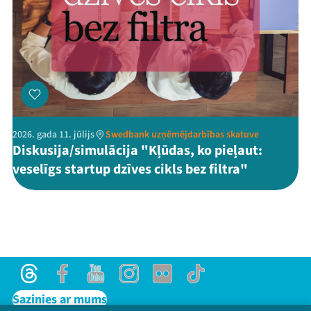
2026. gada 11. jūlijs
Swedbank uzņēmējdarbības skatuve
Diskusija/simulācija "Kļūdas, ko pieļaut:
veselīgs startup dzīves cikls bez filtra"
Threads
Facebook
Youtube
Instagram
Flick
TikTok
Sazinies ar mums