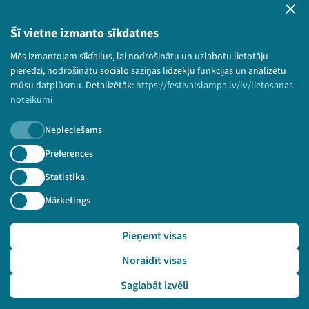
Privātuma politika
Lietošanas noteikumi un sīkdatņu politika
Šī vietne izmanto sīkdatnes
Bērnu aizsardzības politika
Mēs izmantojam sīkfailus, lai nodrošinātu un uzlabotu lietotāju
© 2026 Sarunu festivāls LAMPA Visas tiesības
pieredzi, nodrošinātu sociālo saziņas līdzekļu funkcijas un analizētu
paturētas.
mūsu datplūsmu. Detalizētāk:
https://festivalslampa.lv/lv/lietosanas-
noteikumi
Nepieciešams
Piesakies jaunumiem!
Preferences
Statistika
Nepalaid garām aktuālāko informāciju!
Mārketings
Pieņemt visas
Pieteikties
Noraidīt visas
🔗 https://festivalslampa.lv/lv/video-arhivs/1956
Saglabāt izvēli