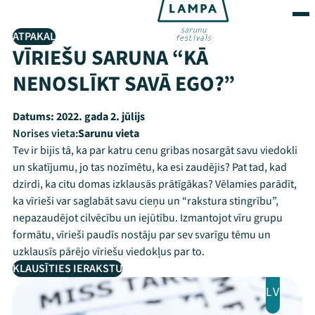
ATPAKAĻ
VĪRIEŠU SARUNA “KĀ
NENOSLĪKT SAVĀ EGO?”
Datums:
2022. gada 2. jūlijs
Norises vieta:
Sarunu vieta
Tev ir bijis tā, ka par katru cenu gribas nosargāt savu viedokli
un skatījumu, jo tas nozīmētu, ka esi zaudējis? Pat tad, kad
dzirdi, ka citu domas izklausās prātīgākas? Vēlamies parādīt,
ka vīrieši var saglabāt savu cieņu un “rakstura stingrību”,
nepazaudējot cilvēcību un iejūtību. Izmantojot vīru grupu
formātu, vīrieši paudīs nostāju par sev svarīgu tēmu un
uzklausīs pārējo vīriešu viedokļus par to.
KLAUSĪTIES IERAKSTU
LV