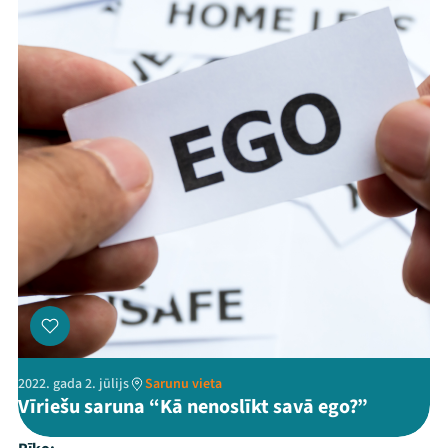
2022. gada 2. jūlijs
Sarunu vieta
Vīriešu saruna “Kā nenoslīkt savā ego?”