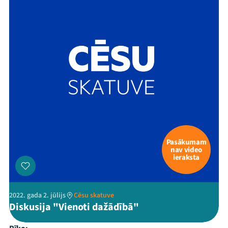
Pasākumam
nav video
ieraksta
2022. gada 2. jūlijs
Cēsu skatuve
Diskusija "Vienoti dažādībā"