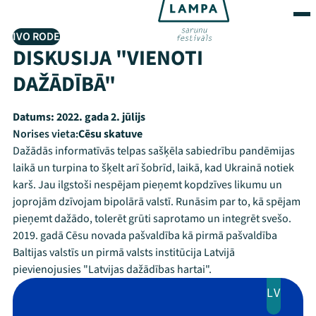
IVO RODE
DISKUSIJA "VIENOTI
DAŽĀDĪBĀ"
Datums:
2022. gada 2. jūlijs
Norises vieta:
Cēsu skatuve
Dažādās informatīvās telpas sašķēla sabiedrību pandēmijas
laikā un turpina to šķelt arī šobrīd, laikā, kad Ukrainā notiek
karš. Jau ilgstoši nespējam pieņemt kopdzīves likumu un
joprojām dzīvojam bipolārā valstī. Runāsim par to, kā spējam
pieņemt dažādo, tolerēt grūti saprotamo un integrēt svešo.
2019. gadā Cēsu novada pašvaldība kā pirmā pašvaldība
Baltijas valstīs un pirmā valsts institūcija Latvijā
pievienojusies "Latvijas dažādības hartai".
LV