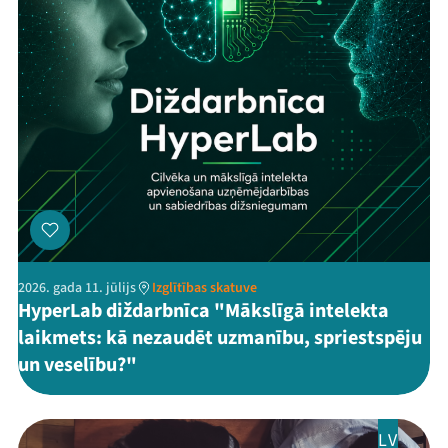
2026. gada 11. jūlijs
Izglītības skatuve
HyperLab diždarbnīca "Mākslīgā intelekta
laikmets: kā nezaudēt uzmanību, spriestspēju
un veselību?"
LV