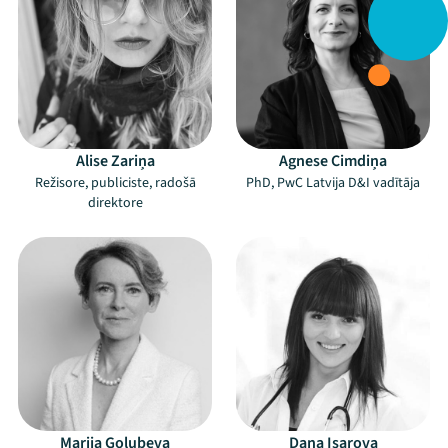
Alise Zariņa
Agnese Cimdiņa
Režisore, publiciste, radošā
PhD, PwC Latvija D&I vadītāja
direktore
Marija Golubeva
Dana Isarova