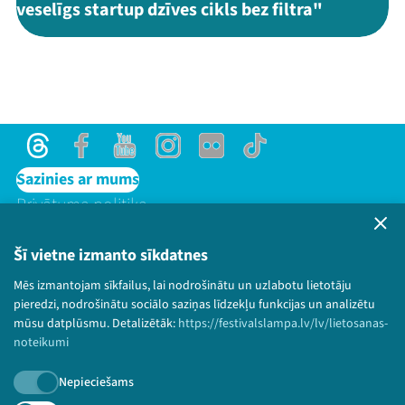
veselīgs startup dzīves cikls bez filtra"
Threads
Facebook
Youtube
Instagram
Flick
TikTok
Sazinies ar mums
Privātuma politika
Lietošanas noteikumi un sīkdatņu politika
Bērnu aizsardzības politika
Šī vietne izmanto sīkdatnes
© 2026 Sarunu festivāls LAMPA Visas tiesības
Mēs izmantojam sīkfailus, lai nodrošinātu un uzlabotu lietotāju
paturētas.
pieredzi, nodrošinātu sociālo saziņas līdzekļu funkcijas un analizētu
mūsu datplūsmu. Detalizētāk:
https://festivalslampa.lv/lv/lietosanas-
noteikumi
Nepieciešams
Piesakies jaunumiem!