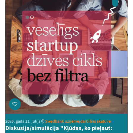
2026. gada 11. jūlijs
Swedbank uzņēmējdarbības skatuve
Diskusija/simulācija "Kļūdas, ko pieļaut: