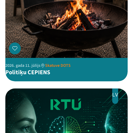
Kontakti
2026. gada 11. jūlijs
Skatuve DOTS
Politiķu CEPIENS
Threads
Facebook
Youtube
X
Instagram
Flick
TikTok
LV