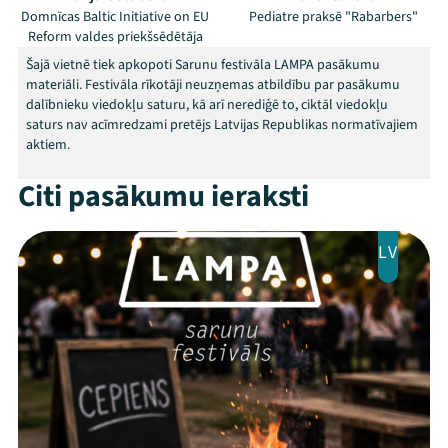
Domnīcas Baltic Initiative on EU
Pediatre praksē "Rabarbers"
Reform valdes priekšsēdētāja
Šajā vietnē tiek apkopoti Sarunu festivāla LAMPA pasākumu
materiāli. Festivāla rīkotāji neuzņemas atbildību par pasākumu
Mana programma
dalībnieku viedokļu saturu, kā arī nerediģē to, ciktāl viedokļu
saturs nav acīmredzami pretējs Latvijas Republikas normatīvajiem
aktiem.
Festivāls
Citi pasākumu ieraksti
Programma
LV
Arhīvs
Viņi bija LAMPĀ 2026
Jaunumi
Ziedo
Veikals