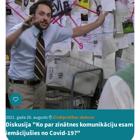
Mana programma
Festivāls
Programma
Arhīvs
2021. gada 20. augusts
Zinātpratības skatuve
Viņi bija LAMPĀ 2026
Diskusija "Ko par zinātnes komunikāciju esam
iemācījušies no Covid-19?"
Jaunumi