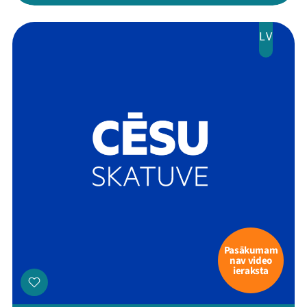
Ziedo
LV
Veikals
Kontakti
Threads
Facebook
Youtube
X
Instagram
Flick
TikTok
Pasākumam
nav video
ieraksta