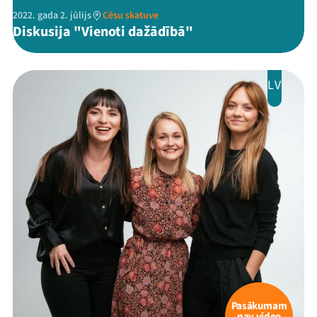
2022. gada 2. jūlijs
Cēsu skatuve
Diskusija "Vienoti dažādībā"
LV
Pasākumam
nav video