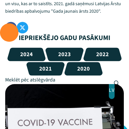
un visu, kas ar to saistīts. 2021. gadā saņēmusi Latvijas Ārstu
biedrības apbalvojumu "Gada jaunais ārsts 2020".
IEPRIEKŠĒJO GADU PASĀKUMI
2024
2023
2022
2021
2020
LV