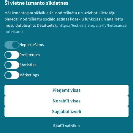
Lietošanas noteikumi un sīkdatņu politika
Šī vietne izmanto sīkdatnes
Bērnu aizsardzības politika
Mēs izmantojam sīkfailus, lai nodrošinātu un uzlabotu lietotāju
© 2026 Sarunu festivāls LAMPA Visas tiesības
pieredzi, nodrošinātu sociālo saziņas līdzekļu funkcijas un analizētu
paturētas.
mūsu datplūsmu. Detalizētāk:
https://festivalslampa.lv/lv/lietosanas-
noteikumi
Nepieciešams
Piesakies jaunumiem!
Preferences
Statistika
Nepalaid garām aktuālāko informāciju!
Mārketings
Pieņemt visas
Pieteikties
Noraidīt visas
🔗 https://festivalslampa.lv/lv/dalibnieki/3437
Saglabāt izvēli
Skatīt vairāk
→