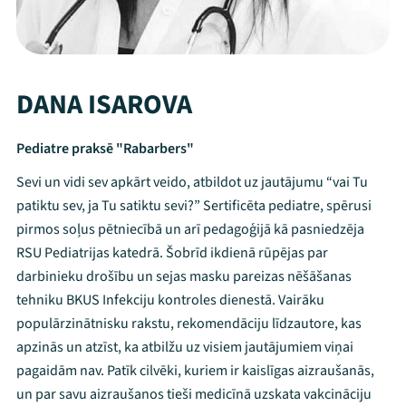
DANA ISAROVA
Pediatre praksē "Rabarbers"
Sevi un vidi sev apkārt veido, atbildot uz jautājumu “vai Tu
patiktu sev, ja Tu satiktu sevi?” Sertificēta pediatre, spērusi
pirmos soļus pētniecībā un arī pedagoģijā kā pasniedzēja
RSU Pediatrijas katedrā. Šobrīd ikdienā rūpējas par
darbinieku drošību un sejas masku pareizas nēšāšanas
tehniku BKUS Infekciju kontroles dienestā. Vairāku
populārzinātnisku rakstu, rekomendāciju līdzautore, kas
apzinās un atzīst, ka atbilžu uz visiem jautājumiem viņai
pagaidām nav. Patīk cilvēki, kuriem ir kaislīgas aizraušanās,
un par savu aizraušanos tieši medicīnā uzskata vakcināciju