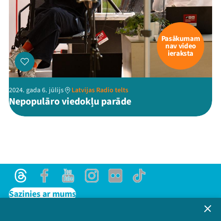
Pasākumam
nav video
ieraksta
2024. gada 6. jūlijs
Latvijas Radio telts
Nepopulāro viedokļu parāde
Threads
Facebook
Youtube
Instagram
Flick
TikTok
Sazinies ar mums
Privātuma politika