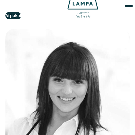
Atpakaļ