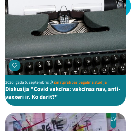
2020. gada 5. septembris
Zinātpratības pagalma studija
Diskusija "Covid vakcīna: vakcīnas nav, anti-
vaxxeri ir. Ko darīt?"
LV