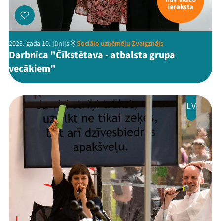
ieraksta
2023. gada 10. jūnijs
Sociālo uzņēmēju Zvaigznājs
Darbnīca "Čīkstētava - atbalsta grupa
vecākiem"
LV