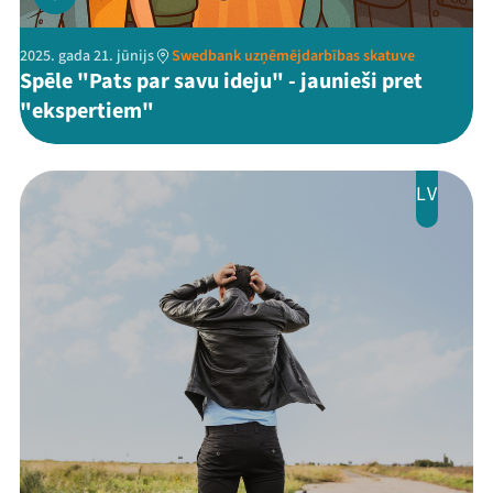
2025. gada 21. jūnijs
Swedbank uzņēmējdarbības skatuve
Spēle "Pats par savu ideju" - jaunieši pret
"ekspertiem"
LV