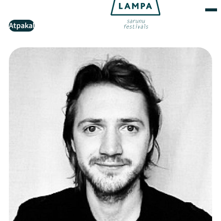
Atpakaļ