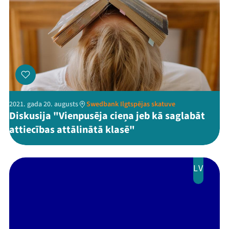
2021. gada 20. augusts
Swedbank Ilgtspējas skatuve
Diskusija "Vienpusēja cieņa jeb kā saglabāt
attiecības attālinātā klasē"
LV