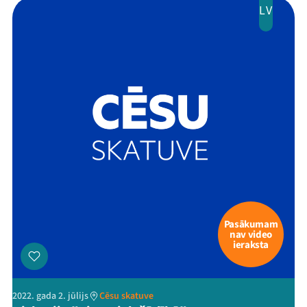
LV
Arhīvs
Viņi bija LAMPĀ 2026
Jaunumi
Ziedo
Veikals
Kontakti
Pasākumam
nav video
ieraksta
2022. gada 2. jūlijs
Cēsu skatuve