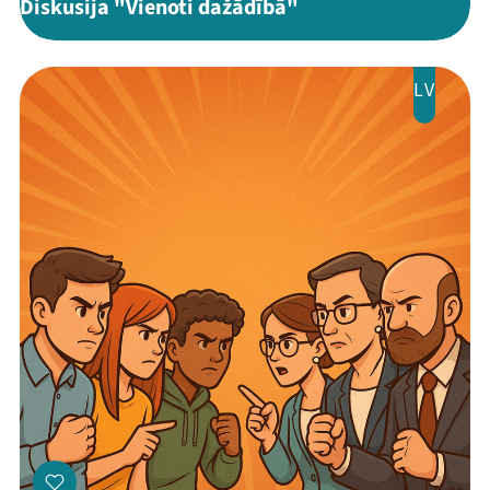
Diskusija "Vienoti dažādībā"
Threads
Facebook
Youtube
X
Instagram
Flick
TikTok
LV