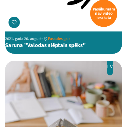
Pasākumam
nav video
ieraksta
2021. gada 20. augusts
Pasaules gals
Saruna "Valodas slēptais spēks"
LV