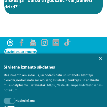
Diskusija "Darba tirgus sauc - vai jaunieši
dzird?"
Threads
Facebook
Youtube
Instagram
Flick
TikTok
Sazinies ar mums
Privātuma politika
Lietošanas noteikumi un sīkdatņu politika
Šī vietne izmanto sīkdatnes
Bērnu aizsardzības politika
Mēs izmantojam sīkfailus, lai nodrošinātu un uzlabotu lietotāju
© 2026 Sarunu festivāls LAMPA Visas tiesības
pieredzi, nodrošinātu sociālo saziņas līdzekļu funkcijas un analizētu
paturētas.
mūsu datplūsmu. Detalizētāk:
https://festivalslampa.lv/lv/lietosanas-
noteikumi
Nepieciešams