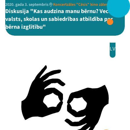
2020. gada 3. septembris
Koncertzāles "Cēsis" kino zāles studija
Diskusija "Kas audzina manu bērnu? Vecāku,
valsts, skolas un sabiedrības atbildība par
bērna izglītību"
LV