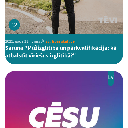
2025. gada 21. jūnijs
Izglītības skatuve
Saruna "Mūžizglītība un pārkvalifikācija: kā
atbalstīt vīriešus izglītībā?"
LV