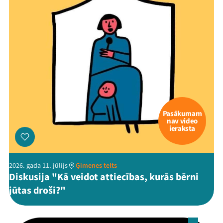
Pasākumam
nav video
ieraksta
2026. gada 11. jūlijs
Ģimenes telts
Diskusija "Kā veidot attiecības, kurās bērni
jūtas droši?"