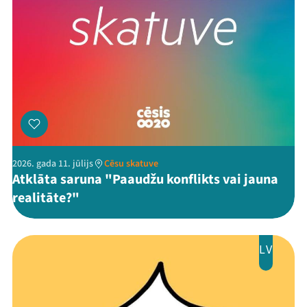
2026. gada 11. jūlijs
Cēsu skatuve
Atklāta saruna "Paaudžu konflikts vai jauna
realitāte?"
LV