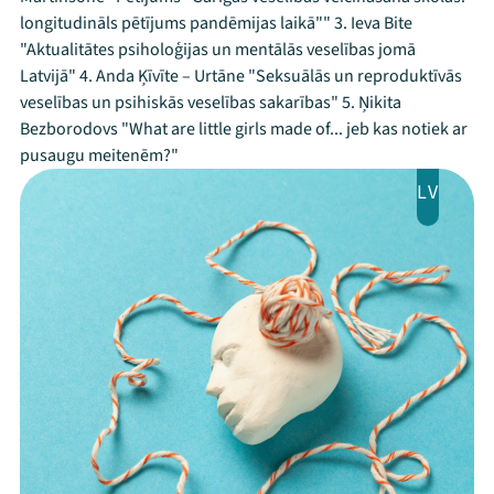
longitudināls pētījums pandēmijas laikā"" 3. Ieva Bite
"Aktualitātes psiholoģijas un mentālās veselības jomā
Latvijā" 4. Anda Ķīvīte – Urtāne "Seksuālās un reproduktīvās
veselības un psihiskās veselības sakarības" 5. Ņikita
Bezborodovs "What are little girls made of... jeb kas notiek ar
pusaugu meitenēm?"
LV