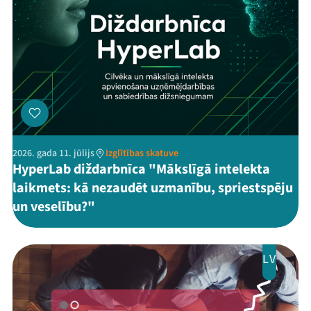
2026. gada 11. jūlijs
Izglītības skatuve
HyperLab diždarbnīca "Mākslīgā intelekta
laikmets: kā nezaudēt uzmanību, spriestspēju
un veselību?"
LV