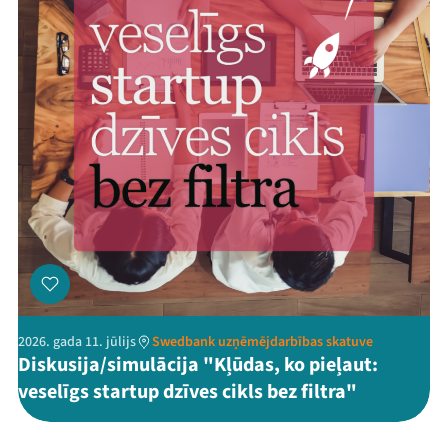
2026. gada 11. jūlijs
Swedbank uzņēmējdarbības skatuve
Diskusija/simulācija "Kļūdas, ko pieļaut:
veselīgs startup dzīves cikls bez filtra"