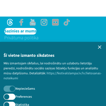
Threads
Facebook
Youtube
Instagram
Flick
TikTok
Sazinies ar mums
Privātuma politika
Lietošanas noteikumi un sīkdatņu politika
Bērnu aizsardzības politika
Šī vietne izmanto sīkdatnes
© 2026 Sarunu festivāls LAMPA Visas tiesības
Mēs izmantojam sīkfailus, lai nodrošinātu un uzlabotu lietotāju
paturētas.
pieredzi, nodrošinātu sociālo saziņas līdzekļu funkcijas un analizētu
mūsu datplūsmu. Detalizētāk:
https://festivalslampa.lv/lv/lietosanas-
noteikumi
Piesakies jaunumiem!
Nepieciešams
Preferences
Nepalaid garām aktuālāko informāciju!
Statistika