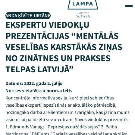
ANDA ĶĪVĪTE-URTĀNE
EKSPERTU VIEDOKĻU
PREZENTĀCIJAS “MENTĀLĀS
VESELĪBAS KARSTĀKĀS ZIŅAS
NO ZINĀTNES UN PRAKSES
TELPAS LATVIJĀ”
Datums:
2022. gada 2. jūlijs
Norises vieta:
Viss ir norm.a telts
Koncentrēta informatīva sesija, kurā pieci sabiedrības
veselības eksperti iepazīstinās ar aktuālāko pētniecībā,
nozīmīgāko darbā ar klientiem un svarīgāko, kas jāzina mums
visiem, lai palīdzētu sev un otram! Savus viedokļus prezentēs:
1. Edmunds Vanags "Depresijas dažādās sejas" 2. Baiba
Martinsone "Pētījums "Garīgās veselības veicināšana skolās: