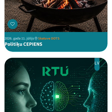
Threads
Facebook
Youtube
X
Instagram
Flick
TikTok
2026. gada 11. jūlijs
Skatuve DOTS
Politiķu CEPIENS
LV