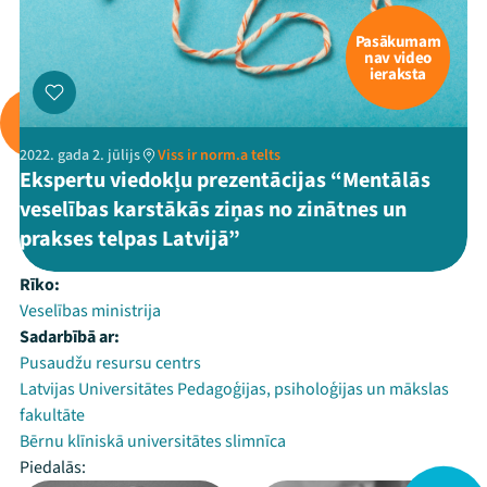
Pasākumam
nav video
ieraksta
2022. gada 2. jūlijs
Viss ir norm.a telts
Ekspertu viedokļu prezentācijas “Mentālās
veselības karstākās ziņas no zinātnes un
prakses telpas Latvijā”
Rīko:
Veselības ministrija
Sadarbībā ar:
Pusaudžu resursu centrs
Latvijas Universitātes Pedagoģijas, psiholoģijas un mākslas
fakultāte
Bērnu klīniskā universitātes slimnīca
Piedalās: