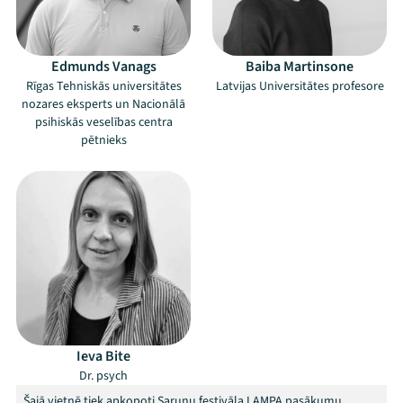
Edmunds Vanags
Baiba Martinsone
Rīgas Tehniskās universitātes
Latvijas Universitātes profesore
nozares eksperts un Nacionālā
psihiskās veselības centra
pētnieks
Mana programma
Festivāls
Ieva Bite
Programma
Dr. psych
Šajā vietnē tiek apkopoti Sarunu festivāla LAMPA pasākumu