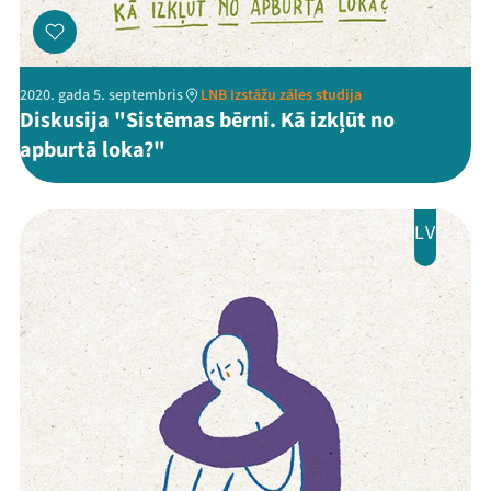
2020. gada 5. septembris
LNB Izstāžu zāles studija
Diskusija "Sistēmas bērni. Kā izkļūt no
apburtā loka?"
LV