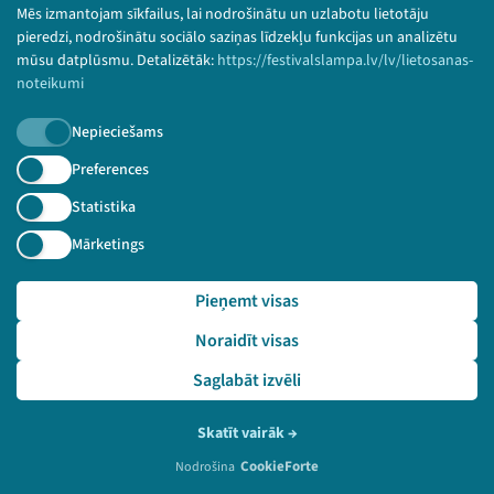
Mēs izmantojam sīkfailus, lai nodrošinātu un uzlabotu lietotāju
pieredzi, nodrošinātu sociālo saziņas līdzekļu funkcijas un analizētu
mūsu datplūsmu. Detalizētāk:
https://festivalslampa.lv/lv/lietosanas-
noteikumi
Nepieciešams
Preferences
Statistika
Mārketings
Pieņemt visas
Pasākumam
nav video
Noraidīt visas
ieraksta
Saglabāt izvēli
Skatīt vairāk
→
2022. gada 2. jūlijs
Viss ir norm.a telts
Diskusija "Nemuldi te, negribu klausīties!"
CookieForte
Nodrošina