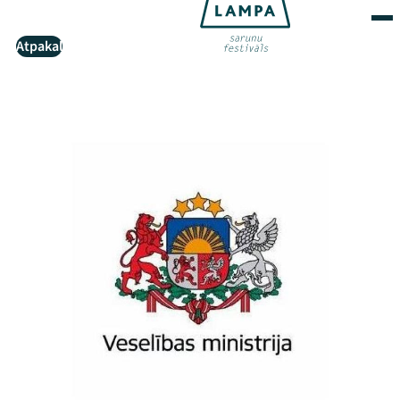
Atpakaļ