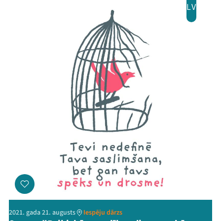
LV
2021. gada 21. augusts
Iespēju dārzs