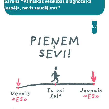
Saruna "Psihiskās veselības diagnoze kā
iespēja, nevis zaudējums"
LV