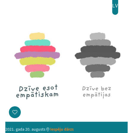
LV
2021. gada 20. augusts
Iespēju dārzs