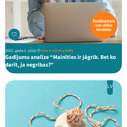
Pasākumam
nav video
ieraksta
2022. gada 2. jūlijs
Viss ir norm.a telts
Gadījumu analīze “Mainīties ir jāgrib. Bet ko
darīt, ja negribas?”
LV