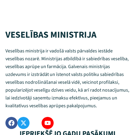
VESELĪBAS MINISTRIJA
Veselības ministrija ir vadošā valsts pārvaldes iestāde
veselības nozarē. Ministrijas atbildībā ir sabiedrības veselība,
veselības aprūpe un farmācija. Galvenais ministrijas
uzdevums ir izstrādāt un īstenot valsts politiku sabiedrības
veselības nodrošināšanai veselā vidē, veicinot profilaksi,
popularizējot veselīgu dzīves veidu, kā arī radot nosacījumus,
lai iedzīvotāji saņemtu izmaksu efektīvus, pieejamus un
kvalitatīvus veselības aprūpes pakalpojumus.
IEPRIEKŠĒJO GADU PASĀKUMI