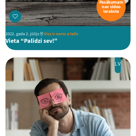
Pasākumam
nav video
ieraksta
2022. gada 2. jūlijs
Viss ir norm.a telts
Vieta “Palīdzi sev!”
LV