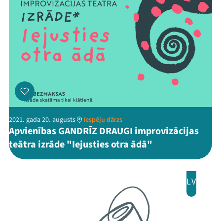
2021. gada 20. augusts
Iespēju dārzs
Apvienības GANDRĪZ DRAUGI improvizācijas
teātra izrāde "Iejusties otra ādā"
LV