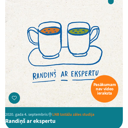
Pasākumam
nav video
ieraksta
2020. gada 4. septembris
LNB Izstāžu zāles studija
Randiņš ar ekspertu