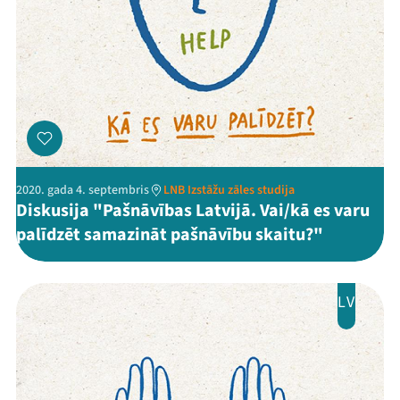
2020. gada 4. septembris
LNB Izstāžu zāles studija
Diskusija "Pašnāvības Latvijā. Vai/kā es varu
palīdzēt samazināt pašnāvību skaitu?"
LV