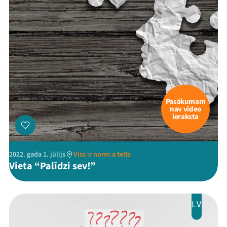
Pasākumam
nav video
ieraksta
2022. gada 1. jūlijs
Viss ir norm.a telts
Vieta “Palīdzi sev!”
LV