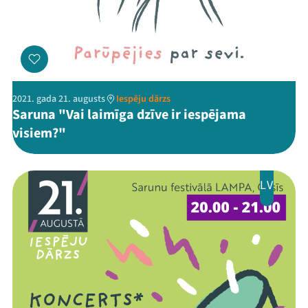
2021. gada 21. augusts
Iespēju dārzs
Saruna "Vai laimīga dzīve ir iespējama
visiem?"
LV