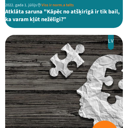
2022. gada 1. jūlijs
Viss ir norm.a telts
Atklāta saruna "Kāpēc no atšķirīgā ir tik bail,
ka varam kļūt nežēlīgi?”
LV