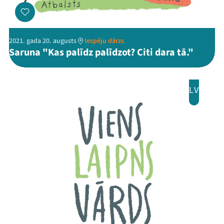
2021. gada 20. augusts
Iespēju dārzs
Saruna "Kas palīdz palīdzot? Citi dara tā."
Mana programma
LV
Festivāls
Programma
Arhīvs
Viņi bija LAMPĀ 2026
Jaunumi