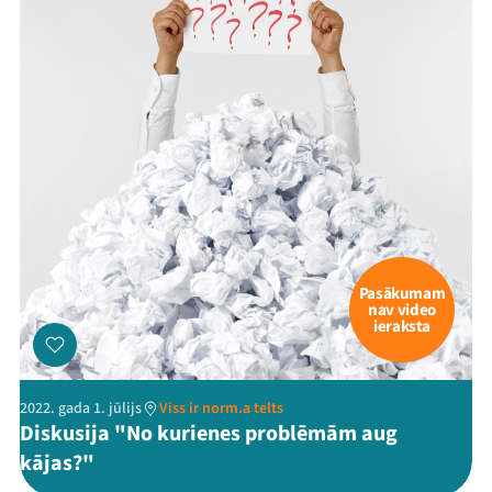
Pasākumam
nav video
ieraksta
2022. gada 1. jūlijs
Viss ir norm.a telts
Diskusija "No kurienes problēmām aug
kājas?"