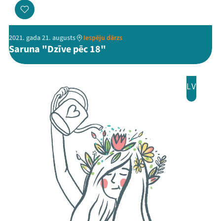
2021. gada 21. augusts
Iespēju dārzs
Saruna "Dzīve pēc 18"
LV