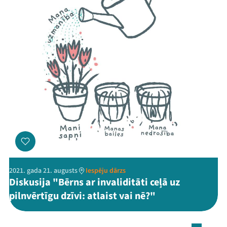
2021. gada 21. augusts
Iespēju dārzs
Diskusija "Bērns ar invaliditāti ceļā uz
pilnvērtīgu dzīvi: atlaist vai nē?"