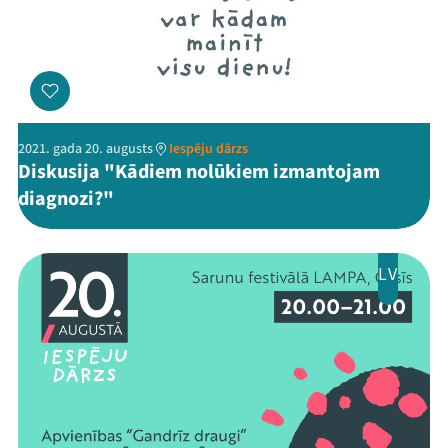
Ziedo
Veikals
Kontakti
2021. gada 20. augusts
Iespēju dārzs
Diskusija "Kādiem nolūkiem izmantojam
diagnozi?"
LV
Threads
Facebook
Youtube
X
Instagram
Flick
TikTok