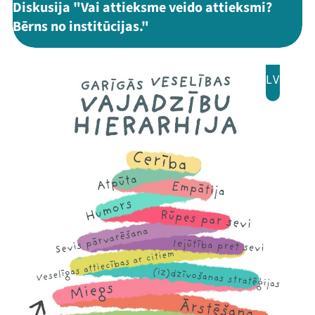
Diskusija "Vai attieksme veido attieksmi?
Bērns no institūcijas."
LV