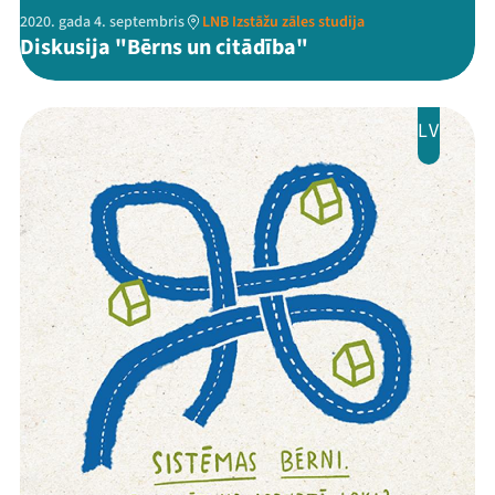
2020. gada 4. septembris
LNB Izstāžu zāles studija
Diskusija "Bērns un citādība"
LV