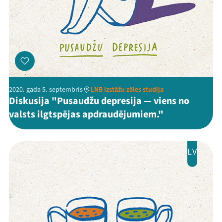
2020. gada 5. septembris
LNB Izstāžu zāles studija
Diskusija "Pusaudžu depresija — viens no
valsts ilgtspējas apdraudējumiem."
LV