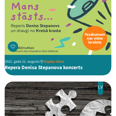
Pasākumam
nav video
ieraksta
2021. gada 21. augusts
Iespēju dārzs
Repera Denisa Stepanova koncerts
LV