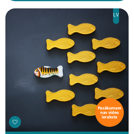
LV
Pasākumam
nav video
ieraksta