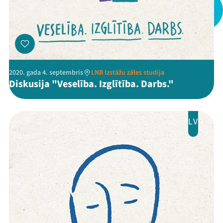
2020. gada 4. septembris
LNB Izstāžu zāles studija
Diskusija "Veselība. Izglītība. Darbs."
LV