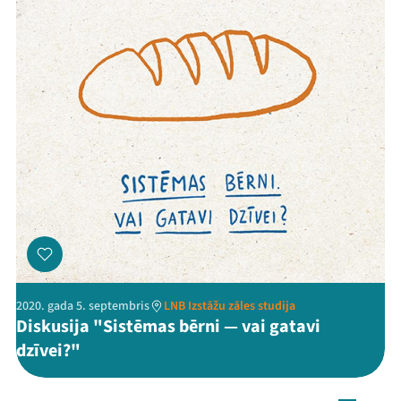
2020. gada 5. septembris
LNB Izstāžu zāles studija
Diskusija "Sistēmas bērni — vai gatavi
dzīvei?"