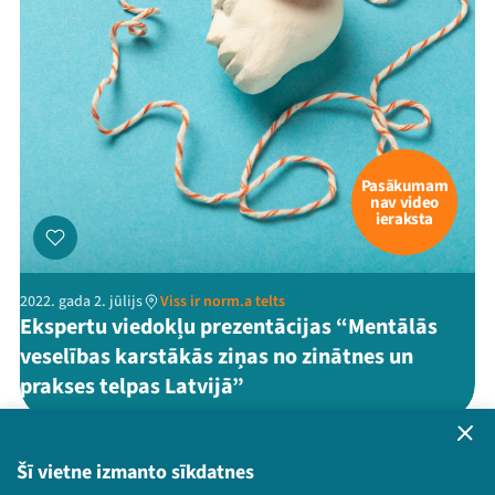
Pasākumam
nav video
ieraksta
2022. gada 2. jūlijs
Viss ir norm.a telts
Ekspertu viedokļu prezentācijas “Mentālās
veselības karstākās ziņas no zinātnes un
prakses telpas Latvijā”
LV
Šī vietne izmanto sīkdatnes