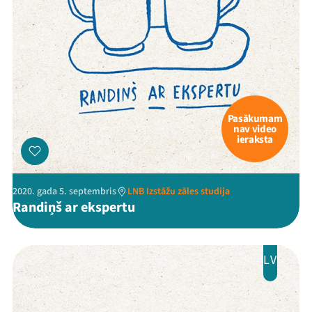
Pasākumam
nav video
ieraksta
2020. gada 5. septembris
LNB Izstāžu zāles studija
Randiņš ar ekspertu
LV