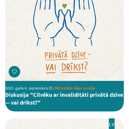
2020. gada 4. septembris
LNB Izstāžu zāles studija
Diskusija "Cilvēku ar invaliditāti privātā dzīve
— vai drīkst?"
LV