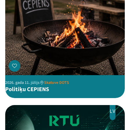
Threads
Facebook
Youtube
X
Instagram
Flick
TikTok
2026. gada 11. jūlijs
Skatuve DOTS
Politiķu CEPIENS
LV