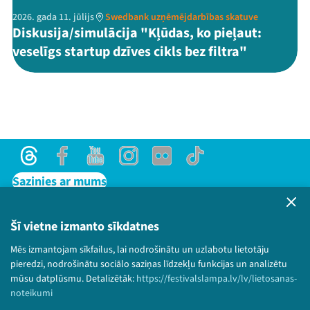
2026. gada 11. jūlijs
Swedbank uzņēmējdarbības skatuve
Diskusija/simulācija "Kļūdas, ko pieļaut:
veselīgs startup dzīves cikls bez filtra"
Threads
Facebook
Youtube
Instagram
Flick
TikTok
Sazinies ar mums
Privātuma politika
Lietošanas noteikumi un sīkdatņu politika
Šī vietne izmanto sīkdatnes
Bērnu aizsardzības politika
Mēs izmantojam sīkfailus, lai nodrošinātu un uzlabotu lietotāju
© 2026 Sarunu festivāls LAMPA Visas tiesības
pieredzi, nodrošinātu sociālo saziņas līdzekļu funkcijas un analizētu
paturētas.
mūsu datplūsmu. Detalizētāk:
https://festivalslampa.lv/lv/lietosanas-
noteikumi