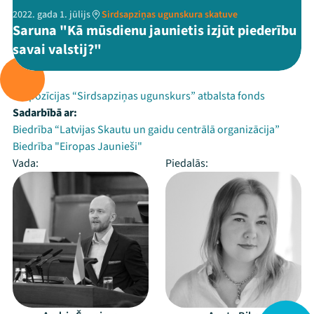
2022. gada 1. jūlijs
Sirdsapziņas ugunskura skatuve
Saruna "Kā mūsdienu jaunietis izjūt piederību
savai valstij?"
Rīko:
Ekspozīcijas “Sirdsapziņas ugunskurs” atbalsta fonds
Sadarbībā ar:
Biedrība “Latvijas Skautu un gaidu centrālā organizācija”
Biedrība "Eiropas Jaunieši"
Vada:
Piedalās: