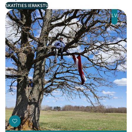
SKATĪTIES IERAKSTU
LV