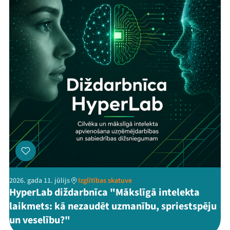
2026. gada 11. jūlijs
Izglītības skatuve
HyperLab diždarbnīca "Mākslīgā intelekta
laikmets: kā nezaudēt uzmanību, spriestspēju
un veselību?"