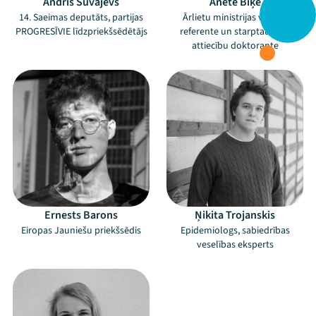
Andris Šuvajevs
Anete Biķe
14. Saeimas deputāts, partijas
Ārlietu ministrijas vecākā
PROGRESĪVIE līdzpriekšsēdētājs
referente un starptautisko
attiecību doktorante
Ernests Barons
Ņikita Trojanskis
Eiropas Jauniešu priekšsēdis
Epidemiologs, sabiedrības
veselības eksperts