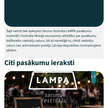
Programma
Arhīvs
Viņi bija LAMPĀ 2026
Šajā vietnē tiek apkopoti Sarunu festivāla LAMPA pasākumu
Jaunumi
materiāli. Festivāla rīkotāji neuzņemas atbildību par pasākumu
dalībnieku viedokļu saturu, kā arī nerediģē to, ciktāl viedokļu
saturs nav acīmredzami pretējs Latvijas Republikas normatīvajiem
Ziedo
aktiem.
Veikals
Citi pasākumu ieraksti
Kontakti
LV