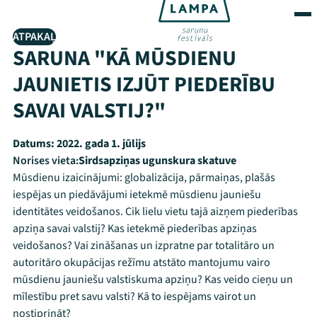
ATPAKAĻ
SARUNA "KĀ MŪSDIENU
JAUNIETIS IZJŪT PIEDERĪBU
SAVAI VALSTIJ?"
Datums:
2022. gada 1. jūlijs
Norises vieta:
Sirdsapziņas ugunskura skatuve
Mūsdienu izaicinājumi: globalizācija, pārmaiņas, plašās
iespējas un piedāvājumi ietekmē mūsdienu jauniešu
identitātes veidošanos. Cik lielu vietu tajā aizņem piederības
apziņa savai valstij? Kas ietekmē piederības apziņas
veidošanos? Vai zināšanas un izpratne par totalitāro un
autoritāro okupācijas režīmu atstāto mantojumu vairo
mūsdienu jauniešu valstiskuma apziņu? Kas veido cieņu un
mīlestību pret savu valsti? Kā to iespējams vairot un
nostiprināt?