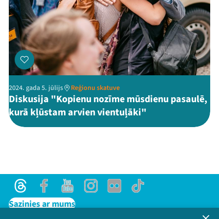
2024. gada 5. jūlijs
Reģionu skatuve
Diskusija "Kopienu nozīme mūsdienu pasaulē,
kurā kļūstam arvien vientuļāki"
Threads
Facebook
Youtube
Instagram
Flick
TikTok
Sazinies ar mums
Privātuma politika