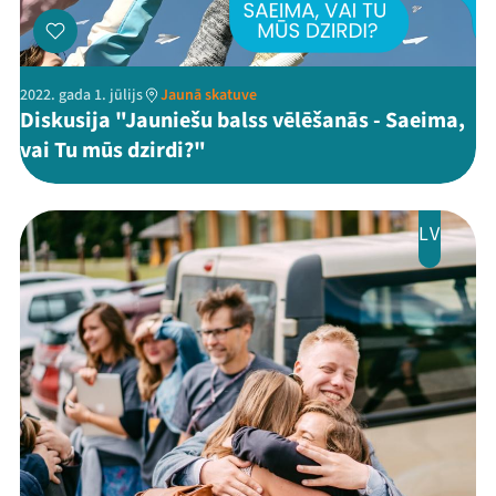
2022. gada 1. jūlijs
Jaunā skatuve
Diskusija "Jauniešu balss vēlēšanās - Saeima,
vai Tu mūs dzirdi?"
Threads
Facebook
Youtube
X
Instagram
Flick
TikTok
LV