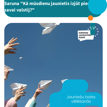
Saruna "Kā mūsdienu jaunietis izjūt piederību
Festivāls
savai valstij?"
Programma
LV
Arhīvs
Viņi bija LAMPĀ 2026
Jaunumi
Ziedo
Veikals
Kontakti