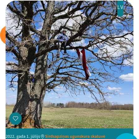
LV
Mana programma
2022. gada 1. jūlijs
Sirdsapziņas ugunskura skatuve