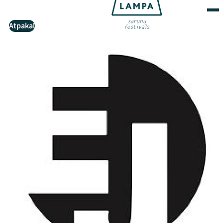
Atpakaļ