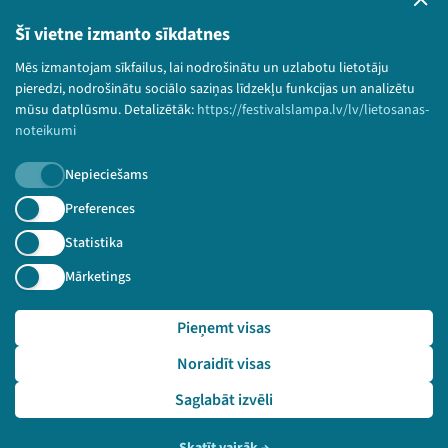
Lietošanas noteikumi un sīkdatņu politika
Šī vietne izmanto sīkdatnes
Bērnu aizsardzības politika
Mēs izmantojam sīkfailus, lai nodrošinātu un uzlabotu lietotāju
© 2026 Sarunu festivāls LAMPA Visas tiesības
pieredzi, nodrošinātu sociālo saziņas līdzekļu funkcijas un analizētu
paturētas.
mūsu datplūsmu. Detalizētāk:
https://festivalslampa.lv/lv/lietosanas-
noteikumi
Nepieciešams
Piesakies jaunumiem!
Preferences
Statistika
Nepalaid garām aktuālāko informāciju!
Mārketings
Pieņemt visas
Pieteikties
Noraidīt visas
🔗 https://festivalslampa.lv/lv/dalibnieki/4210
Saglabāt izvēli