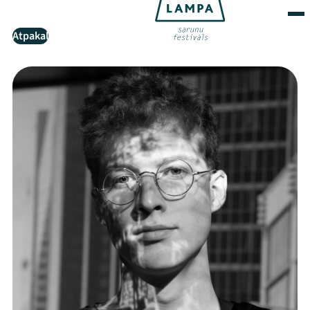
Atpakaļ