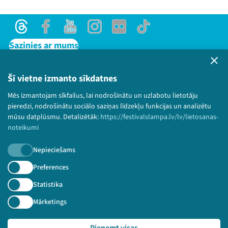
Threads
Facebook
Youtube
Instagram
Flick
TikTok
Sazinies ar mums
Privātuma politika
Lietošanas noteikumi un sīkdatņu politika
Šī vietne izmanto sīkdatnes
Bērnu aizsardzības politika
Mēs izmantojam sīkfailus, lai nodrošinātu un uzlabotu lietotāju
© 2026 Sarunu festivāls LAMPA Visas tiesības
pieredzi, nodrošinātu sociālo saziņas līdzekļu funkcijas un analizētu
paturētas.
mūsu datplūsmu. Detalizētāk:
https://festivalslampa.lv/lv/lietosanas-
noteikumi
Nepieciešams
Piesakies jaunumiem!
Preferences
Statistika
Nepalaid garām aktuālāko informāciju!
Mārketings