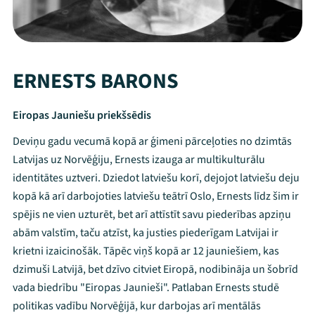
ERNESTS BARONS
Eiropas Jauniešu priekšsēdis
Deviņu gadu vecumā kopā ar ģimeni pārceļoties no dzimtās
Latvijas uz Norvēģiju, Ernests izauga ar multikulturālu
identitātes uztveri. Dziedot latviešu korī, dejojot latviešu deju
kopā kā arī darbojoties latviešu teātrī Oslo, Ernests līdz šim ir
spējis ne vien uzturēt, bet arī attīstīt savu piederības apziņu
abām valstīm, taču atzīst, ka justies piederīgam Latvijai ir
krietni izaicinošāk. Tāpēc viņš kopā ar 12 jauniešiem, kas
dzimuši Latvijā, bet dzīvo citviet Eiropā, nodibināja un šobrīd
vada biedrību "Eiropas Jaunieši". Patlaban Ernests studē
politikas vadību Norvēģijā, kur darbojas arī mentālās