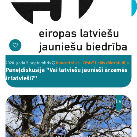
Viņi bija LAMPĀ 2026
Jaunumi
Ziedo
Veikals
Kontakti
2020. gada 2. septembris
Koncertzāles "Cēsis" lielās zāles studija
Paneļdiskusija "Vai latviešu jaunieši ārzemēs
ir latvieši?"
LV
Threads
Facebook
Youtube
X
Instagram
Flick
TikTok