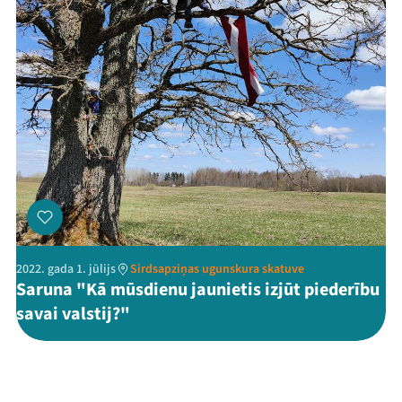
2022. gada 1. jūlijs
Sirdsapziņas ugunskura skatuve
Saruna "Kā mūsdienu jaunietis izjūt piederību
savai valstij?"