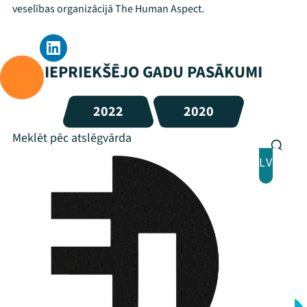
veselības organizācijā The Human Aspect.
IEPRIEKŠĒJO GADU PASĀKUMI
2022
2020
LV
Mana programma
Festivāls
Programma
Arhīvs