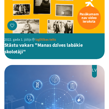
Pasākumam
nav video
ieraksta
2022. gada 1. jūlijs
Izglītības telts
Stāstu vakars "Manas dzīves labākie
skolotāji"
LV