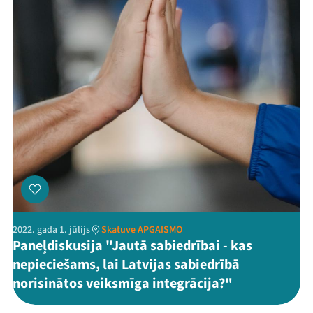
Mana programma
Festivāls
2022. gada 1. jūlijs
Skatuve APGAISMO
Paneļdiskusija "Jautā sabiedrībai - kas
Programma
nepieciešams, lai Latvijas sabiedrībā
norisinātos veiksmīga integrācija?"
Arhīvs