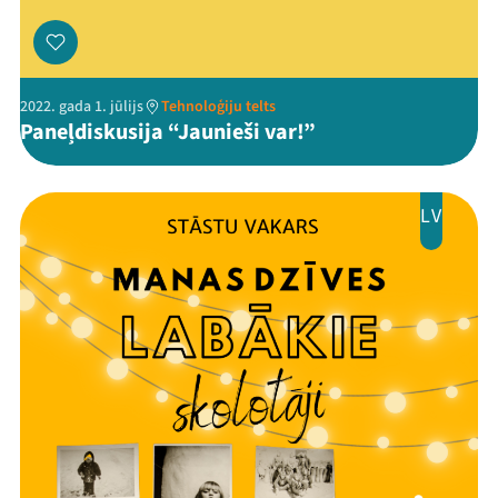
2022. gada 1. jūlijs
Tehnoloģiju telts
Paneļdiskusija “Jaunieši var!”
LV