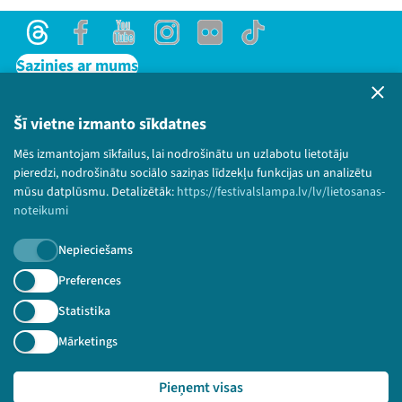
Threads
Facebook
Youtube
Instagram
Flick
TikTok
Sazinies ar mums
Privātuma politika
Lietošanas noteikumi un sīkdatņu politika
Šī vietne izmanto sīkdatnes
Bērnu aizsardzības politika
Mēs izmantojam sīkfailus, lai nodrošinātu un uzlabotu lietotāju
© 2026 Sarunu festivāls LAMPA Visas tiesības
pieredzi, nodrošinātu sociālo saziņas līdzekļu funkcijas un analizētu
paturētas.
mūsu datplūsmu. Detalizētāk:
https://festivalslampa.lv/lv/lietosanas-
noteikumi
Nepieciešams
Piesakies jaunumiem!
Preferences
Statistika
Nepalaid garām aktuālāko informāciju!
Mārketings
Pieņemt visas