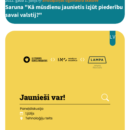
2022. gada 1. jūlijs
Sirdsapziņas ugunskura skatuve
Saruna "Kā mūsdienu jaunietis izjūt piederību
savai valstij?"
LV