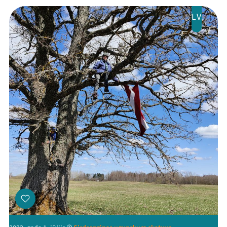
Viņi bija LAMPĀ 2026
LV
Jaunumi
Ziedo
Veikals
Kontakti
Threads
Facebook
Youtube
X
Instagram
Flick
TikTok