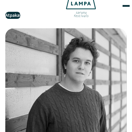
Atpakaļ