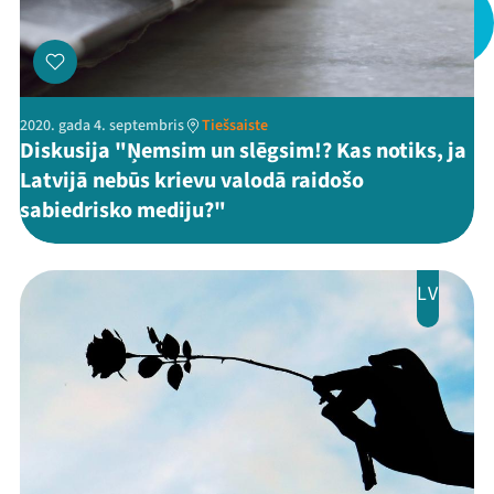
2020. gada 4. septembris
Tiešsaiste
Diskusija "Ņemsim un slēgsim!? Kas notiks, ja
Latvijā nebūs krievu valodā raidošo
sabiedrisko mediju?"
LV