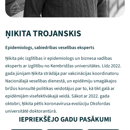
ŅIKITA TROJANSKIS
Epidemiologs, sabiedrības veselības eksperts
Ņikita pēc izglītības ir epidemiologs un biznesa vadības
eksperts ar izglītību no Kembridžas universitātes. Līdz 2022.
gada jūnijam Ņikita strādāja par vakcinācijas koordinatoru
Nacionālajā veselības dienestā, un epidēmiju smagākajos
brīžos konsultē politikas veidotājus par to, kā tikt galā ar
epidēmijām visefektīvākajā veidā. Sākot ar 2022. gada
oktobri, Ņikita pētīs koronavīrusa evolūciju Oksfordas
universitātē doktorantūrā.
IEPRIEKŠĒJO GADU PASĀKUMI