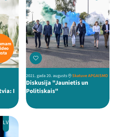
kumam
video
ksta
2021. gada 20. augusts
Skatuve APGAISMO
Diskusija "Jaunietis un
via: I
Politiskais"
LV