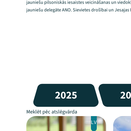
jauniešu pilsoniskās iesaistes veicināšanas un viedokļ
jauniešu delegāte ANO. Sievietes drošībai un Jesajas 
2025
2
LV