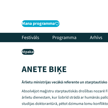
Mana programma
Festivāls
Programma
Arhīvs
Atpakaļ
ANETE BIĶE
Ārlietu ministrijas vecākā referente un starptautisk
Absolvējot maģistru starptautiskās drošības nozarē Fr
ārlietu dienestam, kur šobrīd strādā ar humānās pal
studijas doktorantūrā, pētot dzimuma lomu konfliktos.