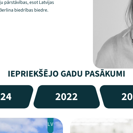
u pārstāvības, esot Latvijas
Berlina biedrības biedre.
IEPRIEKŠĒJO GADU PASĀKUMI
024
2022
20
LV