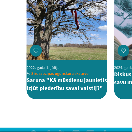
2022. gada 1. jūlijs
2024. gada
Diskus
Sirdsapziņas ugunskura skatuve
Saruna "Kā mūsdienu jaunietis
savu m
izjūt piederību savai valstij?"