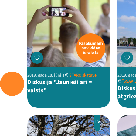
Pasākumam
nav video
ieraksta
2019. gada 28. jūnijs
STARO skatuve
2019. gada
Diskusija "Jaunieši arī =
ĪSSAVI
Diskus
valsts"
atgrie
LV