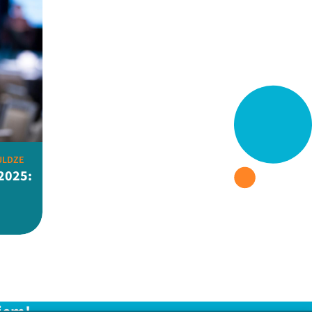
ULDZE
2025: