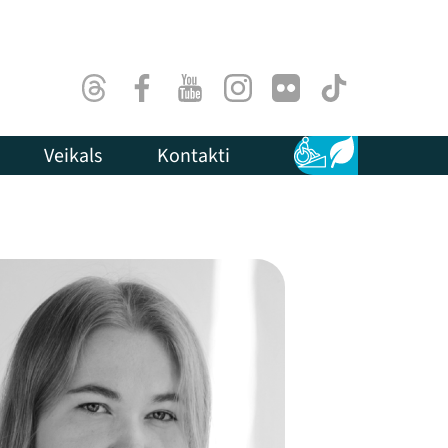
Threads
Facebook
Youtube
Instagram
Flick
TikTok
Veikals
Kontakti
Pieejamība
Ilgtspēja