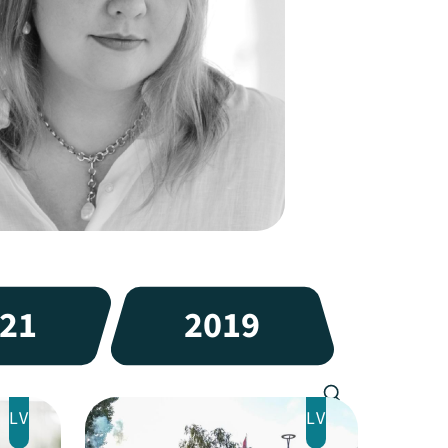
21
2019
LV
LV