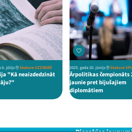
 6. jūlijs
Skatuve UZZIBSNĪ
2025. gada 20. jūnijs
Skatuve SP
ija "Kā neaizdedzināt
Ārpolitikas čempionāts 
āju?"
jaunie pret bijušajiem
diplomātiem