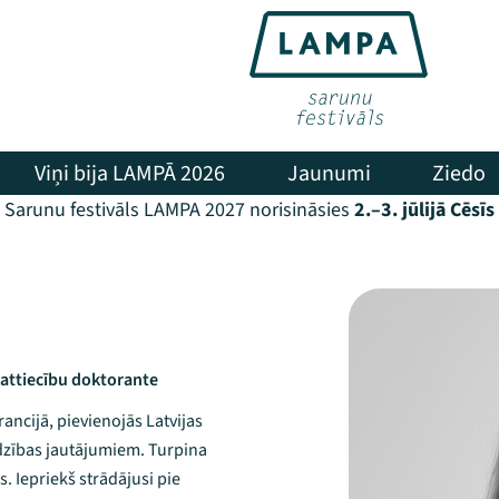
Viņi bija LAMPĀ 2026
Jaunumi
Ziedo
Sarunu festivāls LAMPA 2027 norisināsies
2.–3. jūlijā Cēsīs
o attiecību doktorante
ancijā, pievienojās Latvijas
īdzības jautājumiem. Turpina
 Iepriekš strādājusi pie