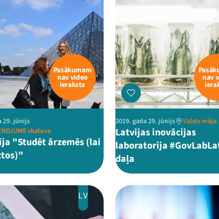
Pasākumam
Pasā
nav video
nav 
ieraksta
iera
 29. jūnijs
2019. gada 29. jūnijs
Valsts māja
Latvijas inovācijas
ENOJUMS skatuve
ija "Studēt ārzemēs (lai
laboratorija #GovLabLat
ztos)"
daļa
LV