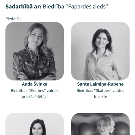
Sadarbībā ar:
Biedrība "Papardes zieds"
Piedalās:
–
Anda Švinka
Santa Laimiņa-Rubene
Biedrības "Skalbes" valdes
Biedrības "Skalbes" valdes
priekšsēdētāja
locekle
–
–