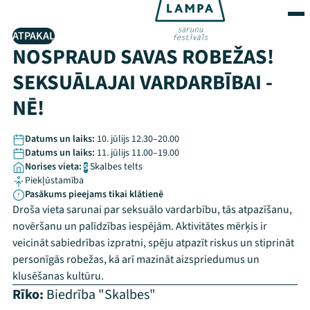
ATPAKAĻ
NOSPRAUD SAVAS ROBEŽAS!
SEKSUĀLAJAI VARDARBĪBAI -
NĒ!
Datums un laiks:
10. jūlijs 12.30–20.00
Datums un laiks:
11. jūlijs 11.00–19.00
Norises vieta:
Skalbes telts
5
Piekļūstamība
Pasākums pieejams tikai klātienē
Droša vieta sarunai par seksuālo vardarbību, tās atpazīšanu,
novēršanu un palīdzības iespējām. Aktivitātes mērķis ir
veicināt sabiedrības izpratni, spēju atpazīt riskus un stiprināt
personīgās robežas, kā arī mazināt aizspriedumus un
klusēšanas kultūru.
Rīko:
Biedrība "Skalbes"