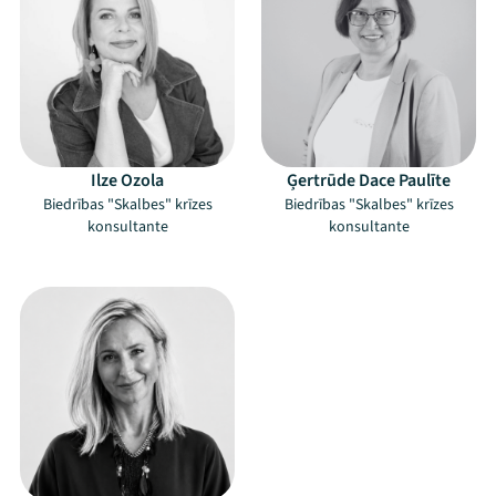
Ziedo
Veikals
Kontakti
Ilze Ozola
Ģertrūde Dace Paulīte
Biedrības "Skalbes" krīzes
Biedrības "Skalbes" krīzes
konsultante
konsultante
–
Threads
Facebook
Youtube
X
Instagram
Flick
TikTok