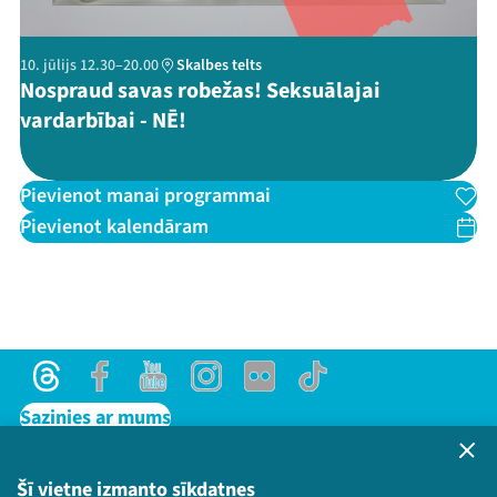
10. jūlijs 12.30–20.00
Skalbes telts
Nospraud savas robežas! Seksuālajai
vardarbībai - NĒ!
Pievienot manai programmai
Pievienot kalendāram
Threads
Facebook
Youtube
Instagram
Flick
TikTok
Sazinies ar mums
Privātuma politika
Lietošanas noteikumi un sīkdatņu politika
Šī vietne izmanto sīkdatnes