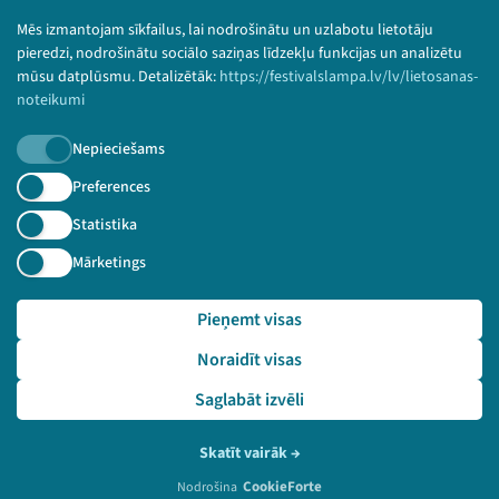
Bērnu aizsardzības politika
Mēs izmantojam sīkfailus, lai nodrošinātu un uzlabotu lietotāju
© 2026 Sarunu festivāls LAMPA Visas tiesības
pieredzi, nodrošinātu sociālo saziņas līdzekļu funkcijas un analizētu
paturētas.
mūsu datplūsmu. Detalizētāk:
https://festivalslampa.lv/lv/lietosanas-
noteikumi
Nepieciešams
Piesakies jaunumiem!
Preferences
Statistika
Nepalaid garām aktuālāko informāciju!
Mārketings
Pieņemt visas
Pieteikties
Noraidīt visas
🔗 https://festivalslampa.lv/lv/pasakums/3212
Saglabāt izvēli
Skatīt vairāk
→
CookieForte
Nodrošina