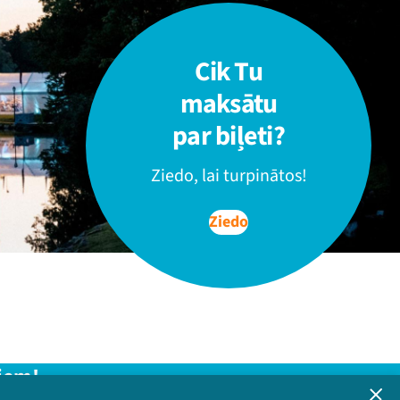
Cik Tu
maksātu
par biļeti?
Ziedo, lai turpinātos!
Ziedo
iem!