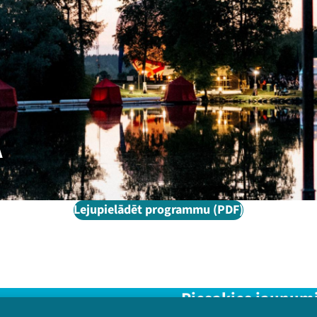
A
Lejupielādēt programmu (PDF)
Piesakies jaunum