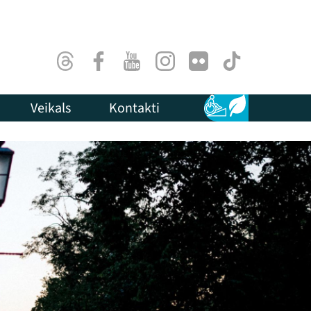
Threads
Facebook
Youtube
Instagram
Flick
TikTok
Veikals
Kontakti
Pieejamība
Ilgtspēja