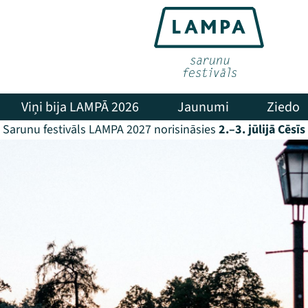
Viņi bija LAMPĀ 2026
Jaunumi
Ziedo
Sarunu festivāls LAMPA 2027 norisināsies
2.–3. jūlijā Cēsīs